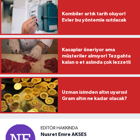
Kombiler artık tarih oluyor!
Evler bu yöntemle ısıtılacak
Kasaplar öneriyor ama
müşteriler almıyor! Tezgahta
kalan o et aslında çok lezzetli
Uzman isimden altın uyarısı!
Gram altın ne kadar olacak?
EDITÖR HAKKINDA
Nusret Emre AKSES