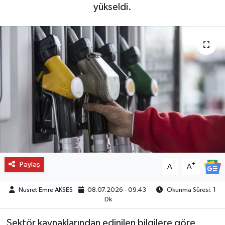
yükseldi.
Paylaş
-
+
A
A
Nusret Emre AKSES
08.07.2026 - 09:43
Okunma Süresi: 1
Dk
Sektör kaynaklarından edinilen bilgilere göre,