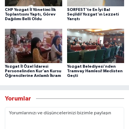
CHP Yozgat İl Yönetimi İlk
SORFEST'te En İyi Bal
Toplantısını Yaptı, Görev
Seçildi! Yozgat'ın Lezzeti
Dağılımı Belli Oldu
Yarıştı
Yozgat İl Özel İdaresi
Yozgat Belediyesi'nden
Personelinden Kur’an Kursu
Tramvay Hamlesi! Meclisten
Öğrencilerine Anlamlı İkram
Geçti
Yorumlar