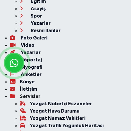
Eğitim
Asayiş
Spor
Yazarlar
Resmi İlanlar
Foto Galeri
Video
Yazarlar
Röportaj
Biyografi
Anketler
Künye
İletişim
Servisler
Yozgat Nöbetçi Eczaneler
Yozgat Hava Durumu
Yozgat Namaz Vakitleri
Yozgat Trafik Yoğunluk Haritası