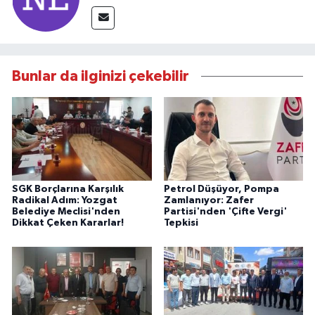
Bunlar da ilginizi çekebilir
SGK Borçlarına Karşılık
Petrol Düşüyor, Pompa
Radikal Adım: Yozgat
Zamlanıyor: Zafer
Belediye Meclisi'nden
Partisi'nden 'Çifte Vergi'
Dikkat Çeken Kararlar!
Tepkisi