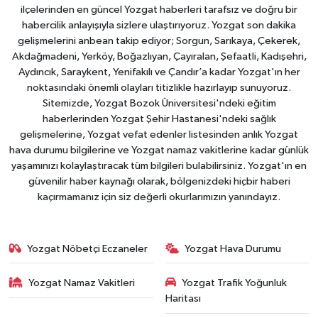
ilçelerinden en güncel Yozgat haberleri tarafsız ve doğru bir
habercilik anlayışıyla sizlere ulaştırıyoruz. Yozgat son dakika
gelişmelerini anbean takip ediyor; Sorgun, Sarıkaya, Çekerek,
Akdağmadeni, Yerköy, Boğazlıyan, Çayıralan, Şefaatli, Kadışehri,
Aydıncık, Saraykent, Yenifakılı ve Çandır’a kadar Yozgat'ın her
noktasındaki önemli olayları titizlikle hazırlayıp sunuyoruz.
Sitemizde, Yozgat Bozok Üniversitesi'ndeki eğitim
haberlerinden Yozgat Şehir Hastanesi'ndeki sağlık
gelişmelerine, Yozgat vefat edenler listesinden anlık Yozgat
hava durumu bilgilerine ve Yozgat namaz vakitlerine kadar günlük
yaşamınızı kolaylaştıracak tüm bilgileri bulabilirsiniz. Yozgat'ın en
güvenilir haber kaynağı olarak, bölgenizdeki hiçbir haberi
kaçırmamanız için siz değerli okurlarımızın yanındayız.
Yozgat Nöbetçi Eczaneler
Yozgat Hava Durumu
Yozgat Namaz Vakitleri
Yozgat Trafik Yoğunluk
Haritası