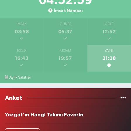
04:52:59
İmsak Namazı
İMSAK
GÜNEŞ
ÖĞLE
03:58
05:37
12:52
İKINDI
AKŞAM
YATSI
16:43
19:57
21:28
Aylık Vakitler
Anket
Yozgat'ın Hangi Takımı Favorin