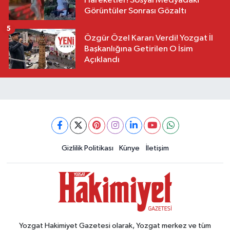
Hareketler! Sosyal Medyadaki
Görüntüler Sonrası Gözaltı
5
Özgür Özel Kararı Verdi! Yozgat İl
Başkanlığına Getirilen O İsim
Açıklandı
Gizlilik Politikası
Künye
İletişim
Yozgat Hakimiyet Gazetesi olarak, Yozgat merkez ve tüm