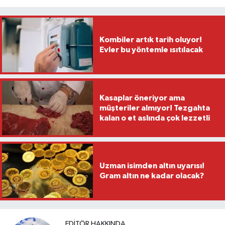
Kombiler artık tarih oluyor!
Evler bu yöntemle ısıtılacak
Kasaplar öneriyor ama
müşteriler almıyor! Tezgahta
kalan o et aslında çok lezzetli
Uzman isimden altın uyarısı!
Gram altın ne kadar olacak?
EDITÖR HAKKINDA