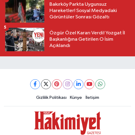
Bakırköy Parkta Uygunsuz
Hareketler! Sosyal Medyadaki
Görüntüler Sonrası Gözaltı
5
Özgür Özel Kararı Verdi! Yozgat İl
Başkanlığına Getirilen O İsim
Açıklandı
Gizlilik Politikası
Künye
İletişim