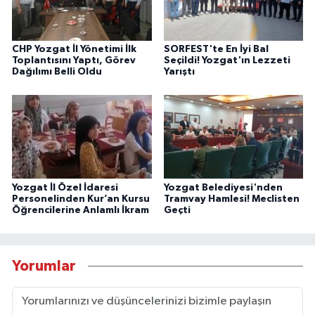
CHP Yozgat İl Yönetimi İlk
SORFEST'te En İyi Bal
Toplantısını Yaptı, Görev
Seçildi! Yozgat'ın Lezzeti
Dağılımı Belli Oldu
Yarıştı
Yozgat İl Özel İdaresi
Yozgat Belediyesi'nden
Personelinden Kur’an Kursu
Tramvay Hamlesi! Meclisten
Öğrencilerine Anlamlı İkram
Geçti
Yorumlar