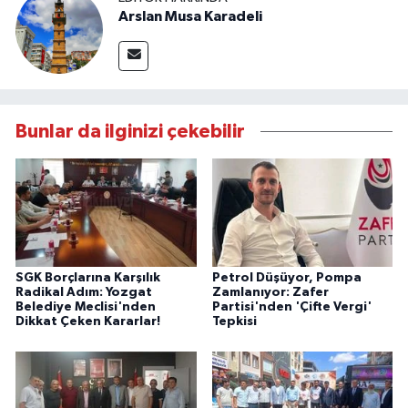
Arslan Musa Karadeli
Bunlar da ilginizi çekebilir
SGK Borçlarına Karşılık
Petrol Düşüyor, Pompa
Radikal Adım: Yozgat
Zamlanıyor: Zafer
Belediye Meclisi'nden
Partisi'nden 'Çifte Vergi'
Dikkat Çeken Kararlar!
Tepkisi