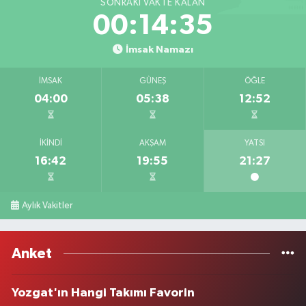
SONRAKI VAKTE KALAN
00:14:35
İmsak Namazı
İMSAK
GÜNEŞ
ÖĞLE
04:00
05:38
12:52
İKINDI
AKŞAM
YATSI
16:42
19:55
21:27
Aylık Vakitler
Anket
Yozgat'ın Hangi Takımı Favorin