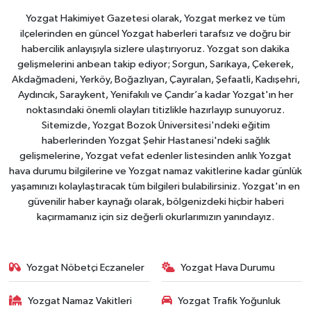
Yozgat Hakimiyet Gazetesi olarak, Yozgat merkez ve tüm
ilçelerinden en güncel Yozgat haberleri tarafsız ve doğru bir
habercilik anlayışıyla sizlere ulaştırıyoruz. Yozgat son dakika
gelişmelerini anbean takip ediyor; Sorgun, Sarıkaya, Çekerek,
Akdağmadeni, Yerköy, Boğazlıyan, Çayıralan, Şefaatli, Kadışehri,
Aydıncık, Saraykent, Yenifakılı ve Çandır’a kadar Yozgat'ın her
noktasındaki önemli olayları titizlikle hazırlayıp sunuyoruz.
Sitemizde, Yozgat Bozok Üniversitesi'ndeki eğitim
haberlerinden Yozgat Şehir Hastanesi'ndeki sağlık
gelişmelerine, Yozgat vefat edenler listesinden anlık Yozgat
hava durumu bilgilerine ve Yozgat namaz vakitlerine kadar günlük
yaşamınızı kolaylaştıracak tüm bilgileri bulabilirsiniz. Yozgat'ın en
güvenilir haber kaynağı olarak, bölgenizdeki hiçbir haberi
kaçırmamanız için siz değerli okurlarımızın yanındayız.
Yozgat Nöbetçi Eczaneler
Yozgat Hava Durumu
Yozgat Namaz Vakitleri
Yozgat Trafik Yoğunluk