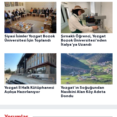
Siyasi İsimler Yozgat Bozok
Şırnaklı Öğrenci, Yozgat
Üniversitesi İçin Toplandı
Bozok Üniversitesi'nden
İtalya'ya Uzandı
Yozgat İl Halk Kütüphanesi
Yozgat'ın Soğuğundan
Açılışa Hazırlanıyor
Nasibini Alan Köy Adeta
Dondu
Yorumlar