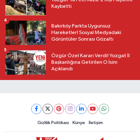
Kaybetti
4
Bakırköy Parkta Uygunsuz
Hareketler! Sosyal Medyadaki
Görüntüler Sonrası Gözaltı
5
Özgür Özel Kararı Verdi! Yozgat İl
Başkanlığına Getirilen O İsim
Açıklandı
Gizlilik Politikası
Künye
İletişim