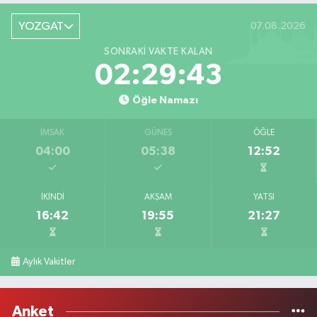
YOZGAT
07.08.2026
SONRAKI VAKTE KALAN
02:29:43
Öğle Namazı
İMSAK
GÜNEŞ
ÖĞLE
04:00
05:38
12:52
İKINDI
AKŞAM
YATSI
16:42
19:55
21:27
Aylık Vakitler
Anket