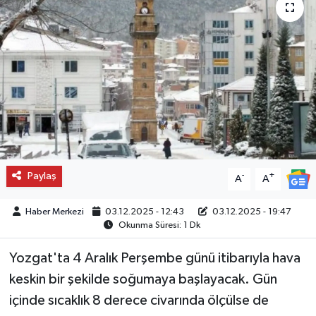
Paylaş
-
+
A
A
Haber Merkezi
03.12.2025 - 12:43
03.12.2025 - 19:47
Okunma Süresi: 1 Dk
Yozgat'ta 4 Aralık Perşembe günü itibarıyla hava
keskin bir şekilde soğumaya başlayacak. Gün
içinde sıcaklık 8 derece civarında ölçülse de