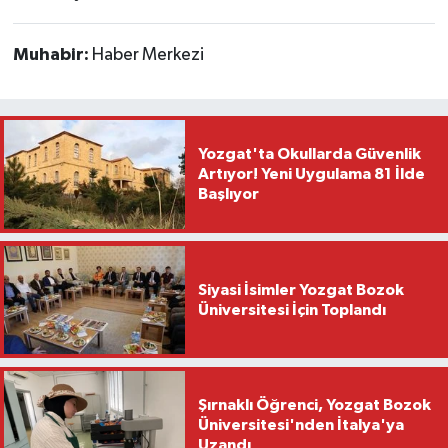
Muhabir:
Haber Merkezi
Yozgat'ta Okullarda Güvenlik
Artıyor! Yeni Uygulama 81 İlde
Başlıyor
Siyasi İsimler Yozgat Bozok
Üniversitesi İçin Toplandı
Şırnaklı Öğrenci, Yozgat Bozok
Üniversitesi'nden İtalya'ya
Uzandı