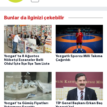
Bunlar da ilginizi çekebilir
Yozgat’ta 8 Ağustos
Yozgatlı Sporcu Milli Takıma
Nöbetçi Eczaneler Belli
Çağırıldı
Oldu! İşte İlçe İlçe Tam Liste
Yozgat’ta Gümüş Fiyatları
TİP Genel Başkanı Erkan Baş