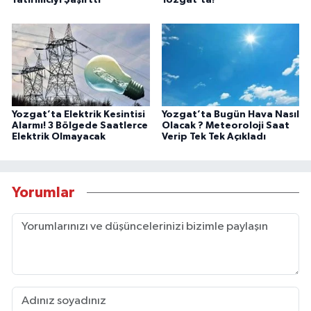
Yatırımcıyı Şaşırttı
Yozgat'ta!
Yozgat’ta Elektrik Kesintisi
Yozgat’ta Bugün Hava Nasıl
Alarmı! 3 Bölgede Saatlerce
Olacak ? Meteoroloji Saat
Elektrik Olmayacak
Verip Tek Tek Açıkladı
Yorumlar