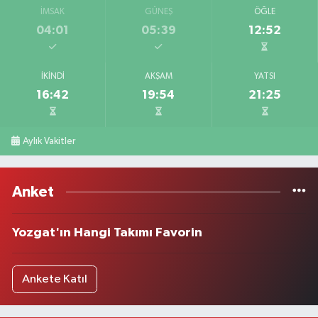
İMSAK
GÜNEŞ
ÖĞLE
04:01
05:39
12:52
İKINDI
AKŞAM
YATSI
16:42
19:54
21:25
Aylık Vakitler
Anket
Yozgat'ın Hangi Takımı Favorin
Ankete Katıl