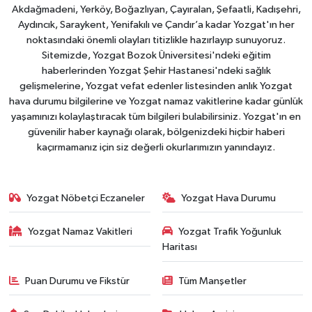
Akdağmadeni, Yerköy, Boğazlıyan, Çayıralan, Şefaatli, Kadışehri,
Aydıncık, Saraykent, Yenifakılı ve Çandır’a kadar Yozgat'ın her
noktasındaki önemli olayları titizlikle hazırlayıp sunuyoruz.
Sitemizde, Yozgat Bozok Üniversitesi'ndeki eğitim
haberlerinden Yozgat Şehir Hastanesi'ndeki sağlık
gelişmelerine, Yozgat vefat edenler listesinden anlık Yozgat
hava durumu bilgilerine ve Yozgat namaz vakitlerine kadar günlük
yaşamınızı kolaylaştıracak tüm bilgileri bulabilirsiniz. Yozgat'ın en
güvenilir haber kaynağı olarak, bölgenizdeki hiçbir haberi
kaçırmamanız için siz değerli okurlarımızın yanındayız.
Yozgat Nöbetçi Eczaneler
Yozgat Hava Durumu
Yozgat Namaz Vakitleri
Yozgat Trafik Yoğunluk
Haritası
Puan Durumu ve Fikstür
Tüm Manşetler