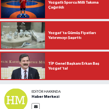
Yozgatlı Sporcu Milli Takıma
Çağırıldı
Yozgat’ta Gümüş Fiyatları
Yatırımcıyı Şaşırttı
TİP Genel Başkanı Erkan Baş
Yozgat'ta!
EDITÖR HAKKINDA
Haber Merkezi