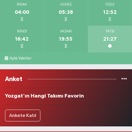
İMSAK
GÜNEŞ
ÖĞLE
04:00
05:38
12:52
İKINDI
AKŞAM
YATSI
16:42
19:55
21:27
Aylık Vakitler
Anket
Yozgat'ın Hangi Takımı Favorin
Ankete Katıl