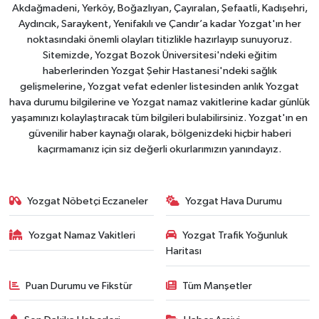
Akdağmadeni, Yerköy, Boğazlıyan, Çayıralan, Şefaatli, Kadışehri,
Aydıncık, Saraykent, Yenifakılı ve Çandır’a kadar Yozgat'ın her
noktasındaki önemli olayları titizlikle hazırlayıp sunuyoruz.
Sitemizde, Yozgat Bozok Üniversitesi'ndeki eğitim
haberlerinden Yozgat Şehir Hastanesi'ndeki sağlık
gelişmelerine, Yozgat vefat edenler listesinden anlık Yozgat
hava durumu bilgilerine ve Yozgat namaz vakitlerine kadar günlük
yaşamınızı kolaylaştıracak tüm bilgileri bulabilirsiniz. Yozgat'ın en
güvenilir haber kaynağı olarak, bölgenizdeki hiçbir haberi
kaçırmamanız için siz değerli okurlarımızın yanındayız.
Yozgat Nöbetçi Eczaneler
Yozgat Hava Durumu
Yozgat Namaz Vakitleri
Yozgat Trafik Yoğunluk
Haritası
Puan Durumu ve Fikstür
Tüm Manşetler