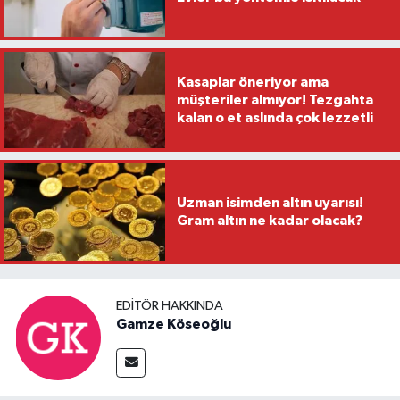
Kasaplar öneriyor ama
müşteriler almıyor! Tezgahta
kalan o et aslında çok lezzetli
Uzman isimden altın uyarısı!
Gram altın ne kadar olacak?
EDITÖR HAKKINDA
Gamze Köseoğlu