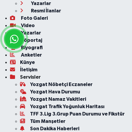
Yazarlar
Resmi İlanlar
Foto Galeri
Video
Yazarlar
Röportaj
Biyografi
Anketler
Künye
İletişim
Servisler
Yozgat Nöbetçi Eczaneler
Yozgat Hava Durumu
Yozgat Namaz Vakitleri
Yozgat Trafik Yoğunluk Haritası
TFF 3.Lig 3.Grup Puan Durumu ve Fikstür
Tüm Manşetler
Son Dakika Haberleri