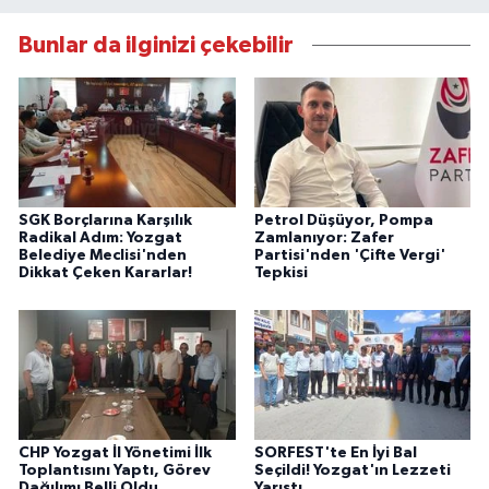
Bunlar da ilginizi çekebilir
SGK Borçlarına Karşılık
Petrol Düşüyor, Pompa
Radikal Adım: Yozgat
Zamlanıyor: Zafer
Belediye Meclisi'nden
Partisi'nden 'Çifte Vergi'
Dikkat Çeken Kararlar!
Tepkisi
CHP Yozgat İl Yönetimi İlk
SORFEST'te En İyi Bal
Toplantısını Yaptı, Görev
Seçildi! Yozgat'ın Lezzeti
Dağılımı Belli Oldu
Yarıştı