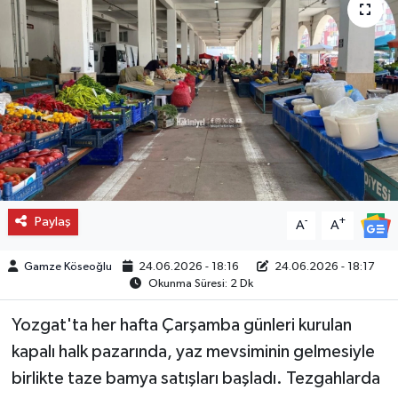
Paylaş
-
+
A
A
Gamze Köseoğlu
24.06.2026 - 18:16
24.06.2026 - 18:17
Okunma Süresi: 2 Dk
Yozgat'ta her hafta Çarşamba günleri kurulan
kapalı halk pazarında, yaz mevsiminin gelmesiyle
birlikte taze bamya satışları başladı. Tezgahlarda