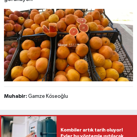
Muhabir:
Gamze Köseoğlu
Kombiler artık tarih oluyor!
Evler bu yöntemle ısıtılacak