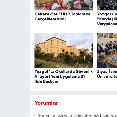
Çekerek’te TULİP Toplantısı
Yozgat Ca
Gerçekleştirildi
"Kardeşlik
Vurgulan
Yozgat'ta Okullarda Güvenlik
Siyasi İs
Artıyor! Yeni Uygulama 81
Üniversite
İlde Başlıyor
Yorumlar