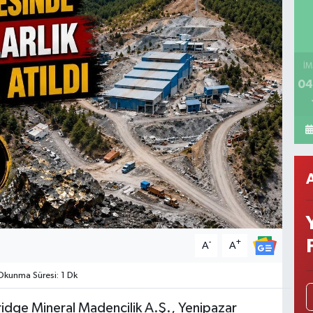
İM
04
-
+
A
A
kunma Süresi: 1 Dk
ridge Mineral Madencilik A.Ş., Yenipazar