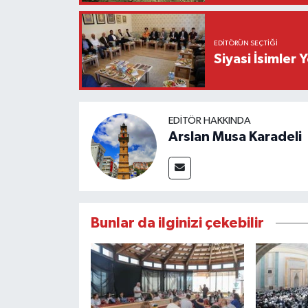
EDITÖRÜN SEÇTIĞI
Siyasi İsimler
EDITÖR HAKKINDA
Arslan Musa Karadeli
Bunlar da ilginizi çekebilir