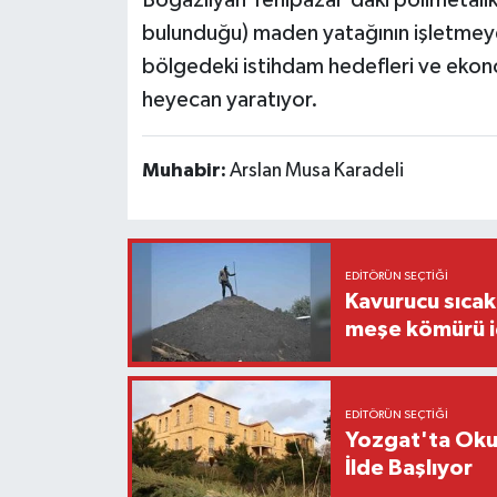
Boğazlıyan Yenipazar'daki polimetalik
bulunduğu) maden yatağının işletmeye
bölgedeki istihdam hedefleri ve ekono
heyecan yaratıyor.
Muhabir:
Arslan Musa Karadeli
EDITÖRÜN SEÇTIĞI
Kavurucu sıca
meşe kömürü iç
EDITÖRÜN SEÇTIĞI
Yozgat'ta Okul
İlde Başlıyor