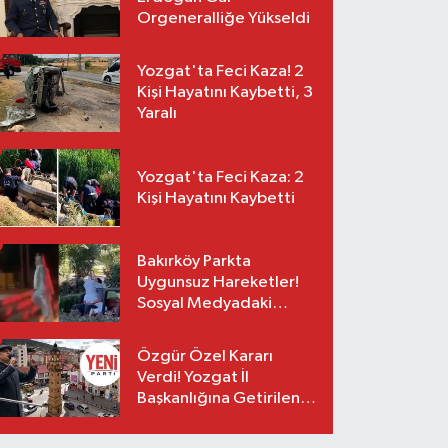
Orgeneralliğe Yükseldi
Yozgat'ta Feci Kaza! 2
Kişi Hayatını Kaybetti, 3
Yaralı
Yozgat'ta Feci Kaza: 2
Kişi Hayatını Kaybetti
Bakırköy Parkta
Uygunsuz Hareketler!
Sosyal Medyadaki
Görüntüler Sonrası
Gözaltı
Özgür Özel Kararı
Verdi! Yozgat İl
Başkanlığına Getirilen
O İsim Açıklandı