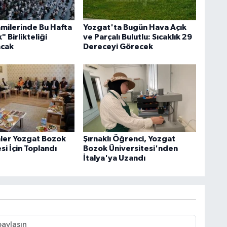
milerinde Bu Hafta
Yozgat'ta Bugün Hava Açık
" Birlikteliği
ve Parçalı Bulutlu: Sıcaklık 29
acak
Dereceyi Görecek
imler Yozgat Bozok
Şırnaklı Öğrenci, Yozgat
si İçin Toplandı
Bozok Üniversitesi'nden
İtalya'ya Uzandı