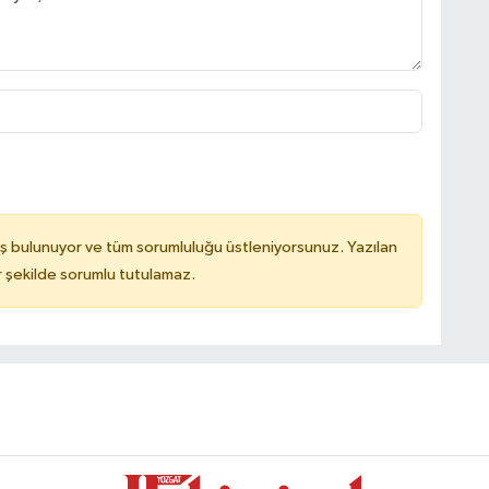
ş bulunuyor ve tüm sorumluluğu üstleniyorsunuz. Yazılan
 şekilde sorumlu tutulamaz.