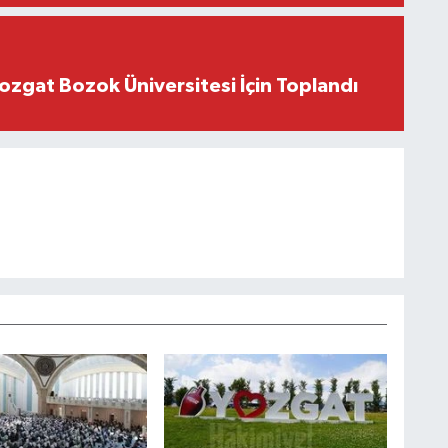
 Yozgat Bozok Üniversitesi İçin Toplandı