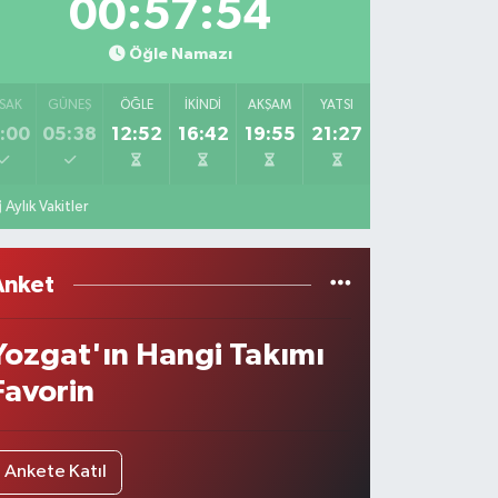
00:57:54
Öğle Namazı
SAK
GÜNEŞ
ÖĞLE
İKINDI
AKŞAM
YATSI
:00
05:38
12:52
16:42
19:55
21:27
Aylık Vakitler
Anket
Yozgat'ın Hangi Takımı
Favorin
Ankete Katıl