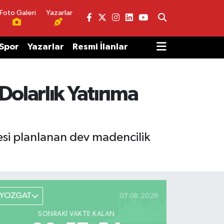
Foto Galeri
Yazarlar
Spor
Yazarlar
Resmi İlanlar
olarlık Yatırıma
esi planlanan dev madencilik
YOZGAT
07.08.2026
SONRAKI VAKTE KALAN