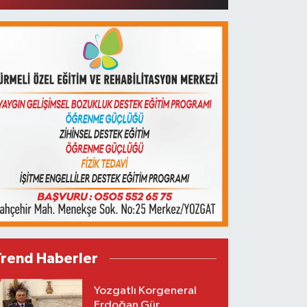
Trend Haberler
Yozgatlı Korgeneral
Erdoğan Gür