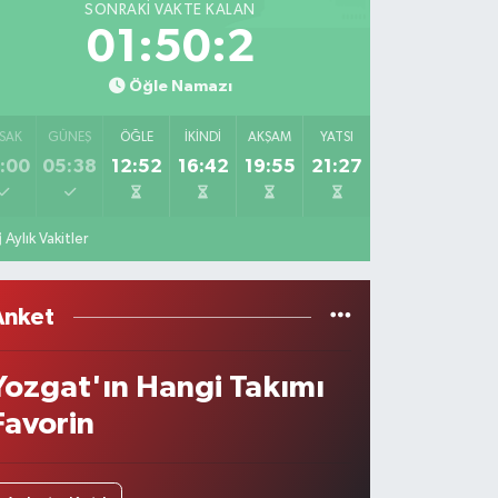
SONRAKI VAKTE KALAN
01:50:2
Öğle Namazı
SAK
GÜNEŞ
ÖĞLE
İKINDI
AKŞAM
YATSI
:00
05:38
12:52
16:42
19:55
21:27
Aylık Vakitler
Anket
Yozgat'ın Hangi Takımı
Favorin