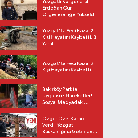
Yozgatlı Korgeneral
Erdoğan Gür
Orgeneralliğe Yükseldi
Yozgat'ta Feci Kaza! 2
Kişi Hayatını Kaybetti, 3
Yaralı
Yozgat'ta Feci Kaza: 2
Kişi Hayatını Kaybetti
Bakırköy Parkta
Uygunsuz Hareketler!
Sosyal Medyadaki
Görüntüler Sonrası
Gözaltı
Özgür Özel Kararı
Verdi! Yozgat İl
Başkanlığına Getirilen