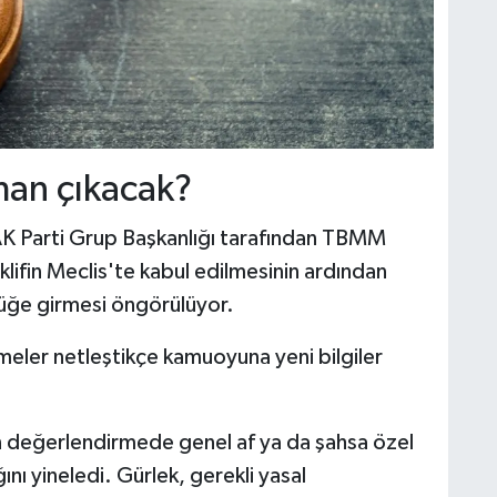
man çıkacak?
AK Parti Grup Başkanlığı tarafından TBMM
klifin Meclis'te kabul edilmesinin ardından
üğe girmesi öngörülüyor.
şmeler netleştikçe kamuoyuna yeni bilgiler
on değerlendirmede genel af ya da şahsa özel
ı yineledi. Gürlek, gerekli yasal