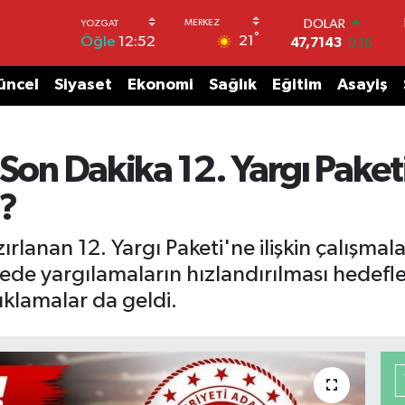
DOLAR
°
21
Öğle
12:52
47,7143
0.16
EURO
55,0317
-0.02
üncel
Siyaset
Ekonomi
Sağlık
Eğitim
Asayiş
STERLİN
64,2463
0.07
GRAM ALTIN
6574.81
1.44
Son Dakika 12. Yargı Paketi
BİST100
13.799
70
ı?
BITCOIN
64.360,53
-0.76
rlanan 12. Yargı Paketi'ne ilişkin çalışmal
ede yargılamaların hızlandırılması hedefle
çıklamalar da geldi.