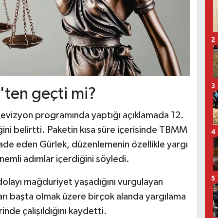
2
3
s'ten geçti mi?
televizyon programında yaptığı açıklamada 12.
ini belirtti. Paketin kısa süre içerisinde TBMM
4
ade eden Gürlek, düzenlemenin özellikle yargı
önemli adımlar içerdiğini söyledi.
5
dolayı mağduriyet yaşadığını vurgulayan
arı başta olmak üzere birçok alanda yargılama
nde çalışıldığını kaydetti.