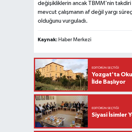
değişikliklerin ancak TBMM'nin takdiri
mevcut çalışmanın af değil yargı süreçl
olduğunu vurguladı.
Kaynak:
Haber Merkezi
EDITÖRÜN SEÇTIĞI
Yozgat'ta Okul
İlde Başlıyor
EDITÖRÜN SEÇTIĞI
Siyasi İsimler