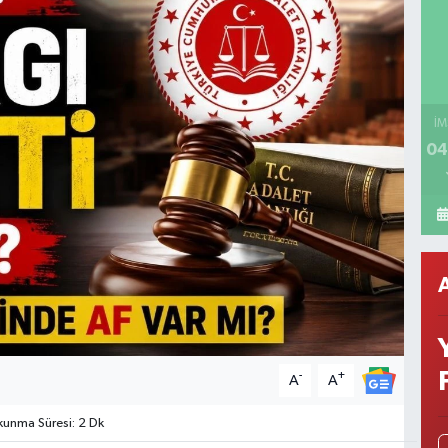
İM
04
-
+
A
A
unma Süresi: 2 Dk