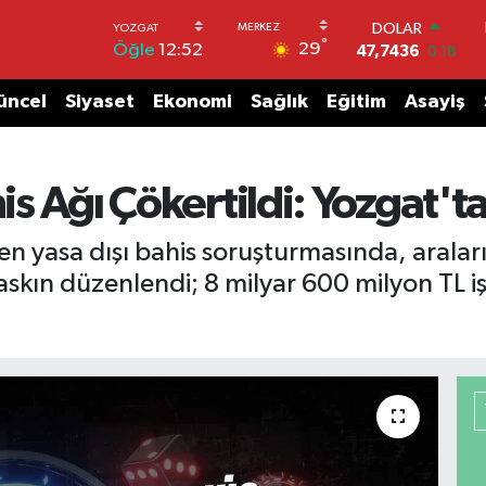
DOLAR
°
29
Öğle
12:52
47,7436
0.18
EURO
55,2510
0.32
üncel
Siyaset
Ekonomi
Sağlık
Eğitim
Asayiş
STERLİN
64,4811
0.38
GRAM ALTIN
6660.55
0.03
is Ağı Çökertildi: Yozgat'ta
BİST100
13.779
-14
ülen yasa dışı bahis soruşturmasında, aral
BITCOIN
skın düzenlendi; 8 milyar 600 milyon TL iş
64.959,79
1.11