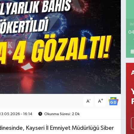
İM
04
-
+
A
A
3.05.2026 - 16:14
Okunma Süresi: 2 Dk
inesinde, Kayseri İl Emniyet Müdürlüğü Siber