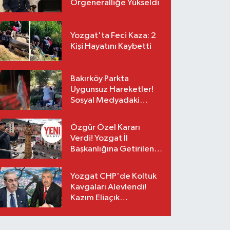
Orgeneralliğe Yükseldi
Yozgat'ta Feci Kaza: 2
Kişi Hayatını Kaybetti
Bakırköy Parkta
Uygunsuz Hareketler!
Sosyal Medyadaki
Görüntüler Sonrası
Gözaltı
Özgür Özel Kararı
Verdi! Yozgat İl
Başkanlığına Getirilen
O İsim Açıklandı
Yozgat CHP'de Koltuk
Kavgaları Alevlendi!
Kazım Eliaçık
Suskunluğunu Bozdu!