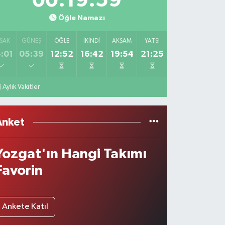
00:19:59
Öğle Namazı
SAK
GÜNEŞ
ÖĞLE
İKINDI
AKŞAM
YATSI
:01
05:39
12:52
16:42
19:54
21:25
Aylık Vakitler
Anket
Yozgat'ın Hangi Takımı
Favorin
Ankete Katıl