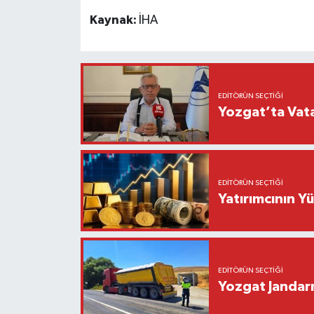
Kaynak:
İHA
EDITÖRÜN SEÇTIĞI
Yozgat’ta Vata
EDITÖRÜN SEÇTIĞI
Yatırımcının Y
EDITÖRÜN SEÇTIĞI
Yozgat Janda