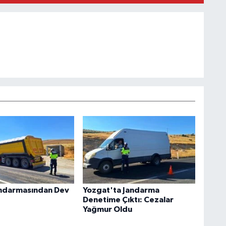
andarmasından Dev
Yozgat'ta Jandarma
Denetime Çıktı: Cezalar
Yağmur Oldu