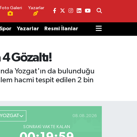
Foto Galeri
Yazarlar
Spor
Yazarlar
Resmi İlanlar
 4 Gözaltı!
arında Yozgat'ın da bulunduğu
lem hacmi tespit edilen 2 bin
YOZGAT
08.08.2026
SONRAKI VAKTE KALAN