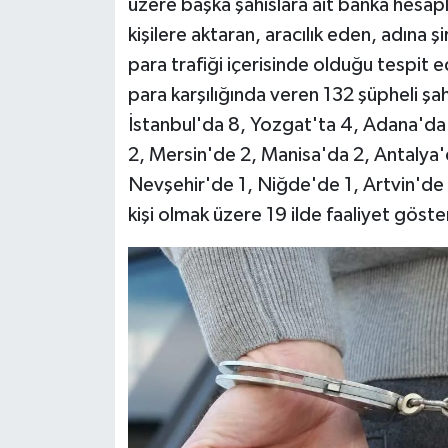
üzere başka şahıslara ait banka hesapla
kişilere aktaran, aracılık eden, adına ş
para trafiği içerisinde olduğu tespit e
para karşılığında veren 132 şüpheli şah
İstanbul'da 8, Yozgat'ta 4, Adana'd
2, Mersin'de 2, Manisa'da 2, Antalya'
Nevşehir'de 1, Niğde'de 1, Artvin'de
kişi olmak üzere 19 ilde faaliyet göster