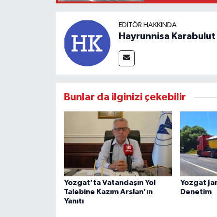
EDITÖR HAKKINDA
Hayrunnisa Karabulut
Bunlar da ilginizi çekebilir
Yozgat’ta Vatandaşın Yol
Yozgat J
Talebine Kazım Arslan'ın
Denetim
Yanıtı