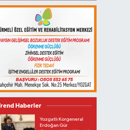
Trend Haberler
Yozgatlı Korgeneral
Erdoğan Gür