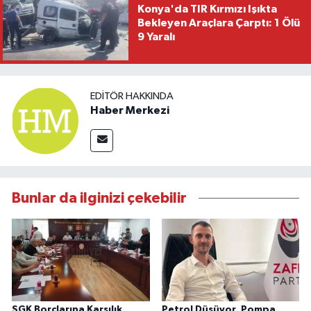
Konya'da TIR Kırmızı Işıkta
Bekleyen Araçlara Çarptı: 1 Ölü
9 Yaralı
EDITÖR HAKKINDA
Haber Merkezi
Bunlar da ilginizi çekebilir
SGK Borçlarına Karşılık
Petrol Düşüyor, Pompa