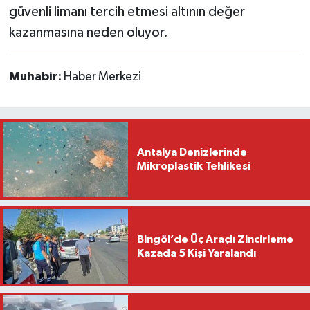
güvenli limanı tercih etmesi altının değer
kazanmasına neden oluyor.
Muhabir:
Haber Merkezi
Antalya Denizlerinde
Mikroplastik Tehlikesi
Bingöl’de Üç Araçlı Zincirleme
Kazada 5 Kişi Yaralandı