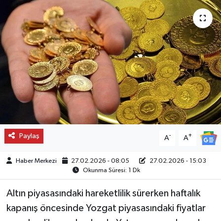
Paylaş
-
+
A
A
Haber Merkezi
27.02.2026 - 08:05
27.02.2026 - 15:03
Okunma Süresi: 1 Dk
Altın piyasasındaki hareketlilik sürerken haftalık
kapanış öncesinde Yozgat piyasasındaki fiyatlar