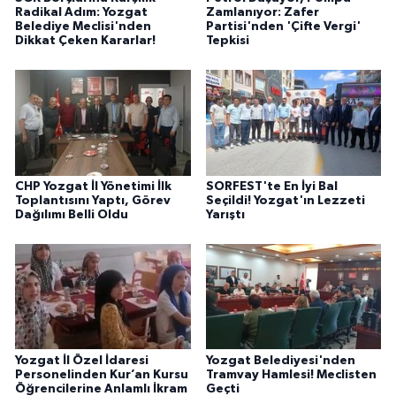
Radikal Adım: Yozgat
Zamlanıyor: Zafer
Belediye Meclisi'nden
Partisi'nden 'Çifte Vergi'
Dikkat Çeken Kararlar!
Tepkisi
CHP Yozgat İl Yönetimi İlk
SORFEST'te En İyi Bal
Toplantısını Yaptı, Görev
Seçildi! Yozgat'ın Lezzeti
Dağılımı Belli Oldu
Yarıştı
Yozgat İl Özel İdaresi
Yozgat Belediyesi'nden
Personelinden Kur’an Kursu
Tramvay Hamlesi! Meclisten
Öğrencilerine Anlamlı İkram
Geçti