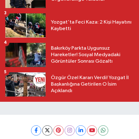
3
Yozgat'ta Feci Kaza: 2 Kişi Hayatını
Kaybetti
4
Bakırköy Parkta Uygunsuz
Hareketler! Sosyal Medyadaki
Görüntüler Sonrası Gözaltı
5
Özgür Özel Kararı Verdi! Yozgat İl
Başkanlığına Getirilen O İsim
Açıklandı