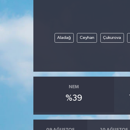
Aladağ
Ceyhan
Çukurova
NEM
%39
09 AĞUSTOS
10 AĞUSTOS