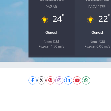
PAZAR
PAZARTESI
°
°
24
22
Güneşli
Güneşli
Nem: %35
Nem: %38
Rüzgar: 4.50 m/s
Rüzgar: 6.00 m/s