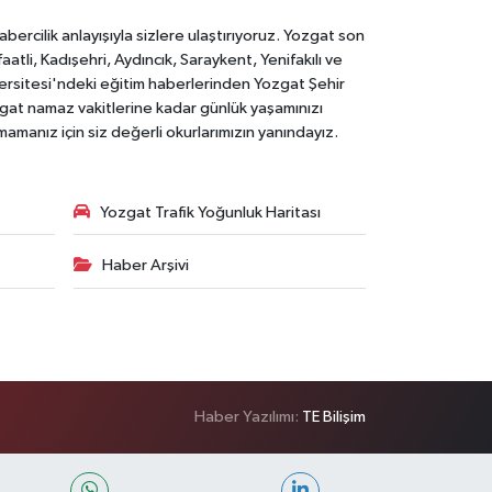
rcilik anlayışıyla sizlere ulaştırıyoruz. Yozgat son
li, Kadışehri, Aydıncık, Saraykent, Yenifakılı ve
versitesi'ndeki eğitim haberlerinden Yozgat Şehir
zgat namaz vakitlerine kadar günlük yaşamınızı
rmamanız için siz değerli okurlarımızın yanındayız.
Yozgat Trafik Yoğunluk Haritası
Haber Arşivi
Haber Yazılımı:
TE Bilişim