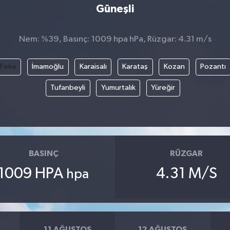
Güneşli
Nem: %39, Basınç: 1009 hpa hPa, Rüzgar: 4.31 m/s
Feke
İmamoğlu
Karaisalı
Karataş
Kozan
Pozantı
Tufanbeyli
Yumurtalık
Yüreğir
BASINÇ
RÜZGAR
1009 HPA
4.31 M/S
hpa
11 AĞUSTOS
12 AĞUSTOS