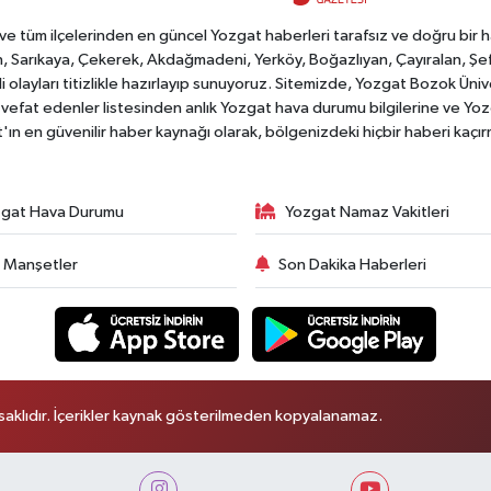
tüm ilçelerinden en güncel Yozgat haberleri tarafsız ve doğru bir habe
, Sarıkaya, Çekerek, Akdağmadeni, Yerköy, Boğazlıyan, Çayıralan, Şefaat
 olayları titizlikle hazırlayıp sunuyoruz. Sitemizde, Yozgat Bozok Üni
vefat edenler listesinden anlık Yozgat hava durumu bilgilerine ve Yo
at'ın en güvenilir haber kaynağı olarak, bölgenizdeki hiçbir haberi kaçı
gat Hava Durumu
Yozgat Namaz Vakitleri
 Manşetler
Son Dakika Haberleri
aklıdır. İçerikler kaynak gösterilmeden kopyalanamaz.