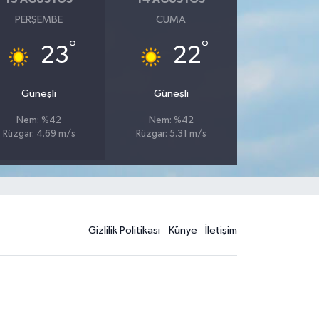
PERŞEMBE
CUMA
°
°
23
22
Güneşli
Güneşli
Nem: %42
Nem: %42
Rüzgar: 4.69 m/s
Rüzgar: 5.31 m/s
Gizlilik Politikası
Künye
İletişim