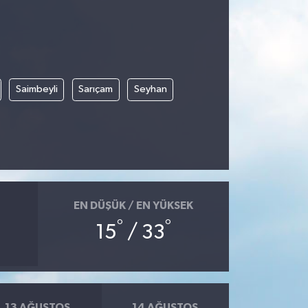
Saimbeyli
Sarıçam
Seyhan
EN DÜŞÜK / EN YÜKSEK
°
°
15
/ 33
13 AĞUSTOS
14 AĞUSTOS