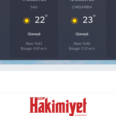
SALI
ÇARŞAMBA
°
°
22
23
Güneşli
Güneşli
Nem: %42
Nem: %46
Rüzgar: 4.61 m/s
Rüzgar: 5.31 m/s