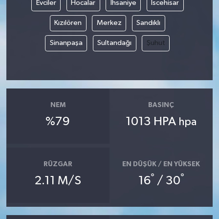
Evciler
Hocalar
İhsaniye
İscehisar
Kızılören
Merkez
Sandıklı
Sinanpaşa
Sultandağı
Şuhut
NEM
BASINÇ
%79
1013 HPA
hpa
RÜZGAR
EN DÜŞÜK / EN YÜKSEK
°
°
2.11 M/S
16
/ 30