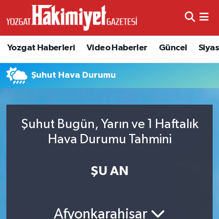
Yozgat Haberleri
Video Haberler
Güncel
Siya
Şuhut Hava Durumu
Şuhut Bugün, Yarın ve 1 Haftalık
Hava Durumu Tahmini
ŞU AN
Afyonkarahisar