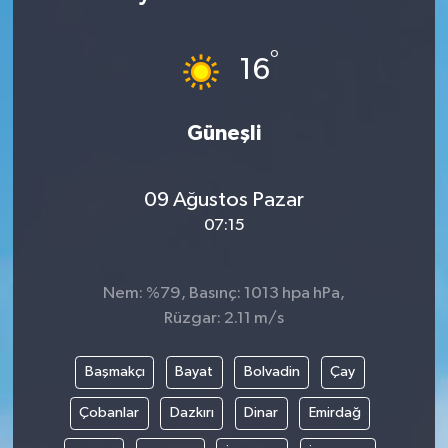
°
16
Güneşli
09 Ağustos Pazar
07:15
Nem: %79, Basınç: 1013 hpa hPa,
Rüzgar: 2.11 m/s
Başmakçı
Bayat
Bolvadin
Çay
Çobanlar
Dazkırı
Dinar
Emirdağ