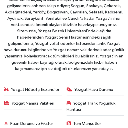
gelişmelerini anbean takip ediyor; Sorgun, Sarıkaya, Çekerek,
Akdağmadeni, Yerköy, Boğazlıyan, Çayıralan, Şefaatli, Kadışehri,
Aydıncık, Saraykent, Yenifakılı ve Çandır’a kadar Yozgat'ın her
noktasındaki önemli olayları titizlikle hazırlayıp sunuyoruz.
Sitemizde, Yozgat Bozok Üniversitesi'ndeki eğitim
haberlerinden Yozgat Şehir Hastanesi'ndeki sağlık
gelişmelerine, Yozgat vefat edenler listesinden anlık Yozgat
hava durumu bilgilerine ve Yozgat namaz vakitlerine kadar günlük
yaşamınızı kolaylaştıracak tüm bilgileri bulabilirsiniz. Yozgat'ın en
güvenilir haber kaynağı olarak, bölgenizdeki hiçbir haberi
kaçırmamanız için siz değerli okurlarımızın yanındayız.
Yozgat Nöbetçi Eczaneler
Yozgat Hava Durumu
Yozgat Namaz Vakitleri
Yozgat Trafik Yoğunluk
Haritası
Puan Durumu ve Fikstür
Tüm Manşetler