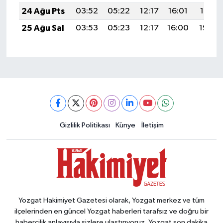
24 Ağu Pts
03:52
05:22
12:17
16:01
19:01
25 Ağu Sal
03:53
05:23
12:17
16:00
19:00
Gizlilik Politikası
Künye
İletişim
Yozgat Hakimiyet Gazetesi olarak, Yozgat merkez ve tüm
ilçelerinden en güncel Yozgat haberleri tarafsız ve doğru bir
habercilik anlayışıyla sizlere ulaştırıyoruz. Yozgat son dakika