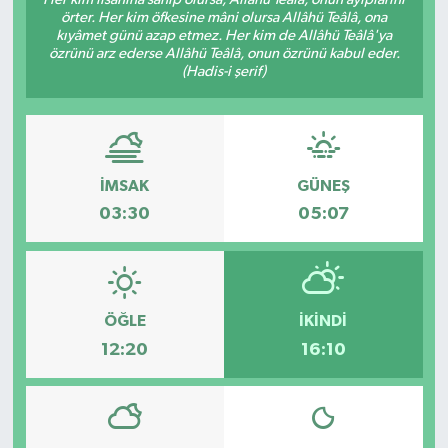
örter. Her kim öfkesine mâni olursa Allâhü Teâlâ, ona
kıyâmet günü azap etmez. Her kim de Allâhü Teâlâ'ya
özrünü arz ederse Allâhü Teâlâ, onun özrünü kabul eder.
(Hadis-i şerif)
İMSAK
GÜNEŞ
03:30
05:07
ÖĞLE
İKINDI
12:20
16:10