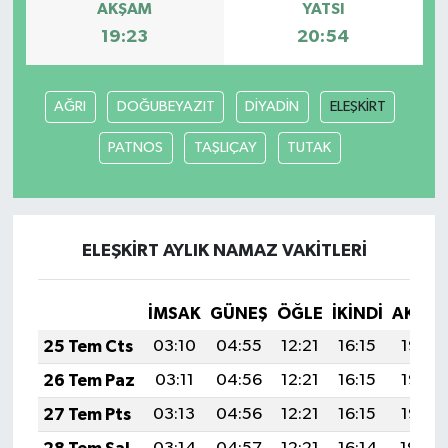
AKŞAM
YATSI
19:23
20:54
AĞRI
DOĞUBEYAZIT
DİYADİN
ELEŞKİRT
PATNOS
TAŞLIÇAY
TUTAK
ELEŞKİRT AYLIK NAMAZ VAKITLERI
İMSAK
GÜNEŞ
ÖĞLE
İKINDI
AKŞA
25 Tem Cts
03:10
04:55
12:21
16:15
19:37
26 Tem Paz
03:11
04:56
12:21
16:15
19:36
27 Tem Pts
03:13
04:56
12:21
16:15
19:35