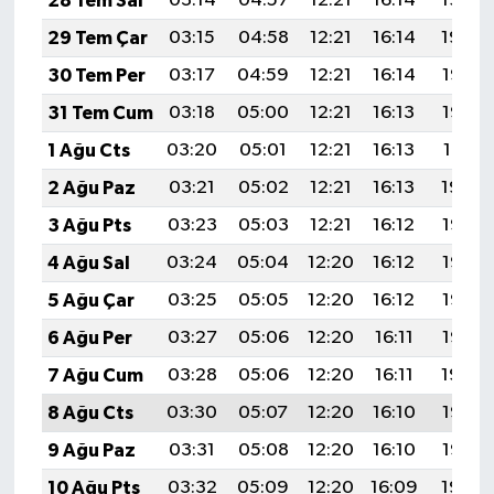
28 Tem Sal
03:14
04:57
12:21
16:14
19:34
29 Tem Çar
03:15
04:58
12:21
16:14
19:34
30 Tem Per
03:17
04:59
12:21
16:14
19:33
31 Tem Cum
03:18
05:00
12:21
16:13
19:32
1 Ağu Cts
03:20
05:01
12:21
16:13
19:31
2 Ağu Paz
03:21
05:02
12:21
16:13
19:29
3 Ağu Pts
03:23
05:03
12:21
16:12
19:28
4 Ağu Sal
03:24
05:04
12:20
16:12
19:27
5 Ağu Çar
03:25
05:05
12:20
16:12
19:26
6 Ağu Per
03:27
05:06
12:20
16:11
19:25
7 Ağu Cum
03:28
05:06
12:20
16:11
19:24
8 Ağu Cts
03:30
05:07
12:20
16:10
19:23
9 Ağu Paz
03:31
05:08
12:20
16:10
19:22
10 Ağu Pts
03:32
05:09
12:20
16:09
19:20