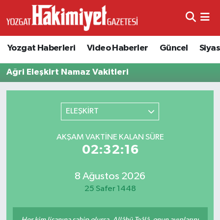
Yozgat Haberleri
Video Haberler
Güncel
Siya
Ağri Eleşkirt Namaz Vakitleri
ELEŞKİRT
AKŞAM VAKTINE KALAN SÜRE
02:32:16
8 Ağustos 2026
25 Safer 1448
Her kim lisanına sahip olursa, Allâhü Teâlâ, onun ayıplarını