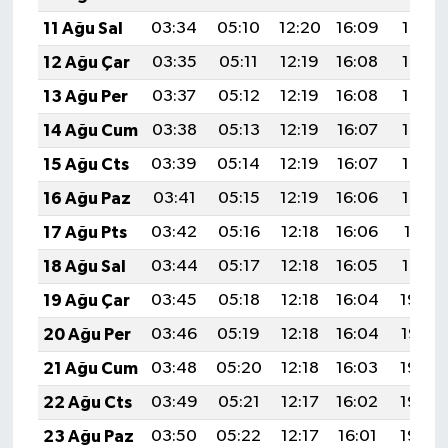
11 Ağu Sal
03:34
05:10
12:20
16:09
19:19
12 Ağu Çar
03:35
05:11
12:19
16:08
19:18
13 Ağu Per
03:37
05:12
12:19
16:08
19:16
14 Ağu Cum
03:38
05:13
12:19
16:07
19:15
15 Ağu Cts
03:39
05:14
12:19
16:07
19:14
16 Ağu Paz
03:41
05:15
12:19
16:06
19:12
17 Ağu Pts
03:42
05:16
12:18
16:06
19:11
18 Ağu Sal
03:44
05:17
12:18
16:05
19:10
19 Ağu Çar
03:45
05:18
12:18
16:04
19:08
20 Ağu Per
03:46
05:19
12:18
16:04
19:07
21 Ağu Cum
03:48
05:20
12:18
16:03
19:06
22 Ağu Cts
03:49
05:21
12:17
16:02
19:04
23 Ağu Paz
03:50
05:22
12:17
16:01
19:03