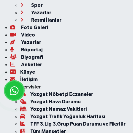
Spor
Yazarlar
Resmi İlanlar
Foto Galeri
Video
Yazarlar
Röportaj
Biyografi
Anketler
Künye
İletişim
Servisler
Yozgat Nöbetçi Eczaneler
Yozgat Hava Durumu
Yozgat Namaz Vakitleri
Yozgat Trafik Yoğunluk Haritası
TFF 3.Lig 3.Grup Puan Durumu ve Fikstür
Tüm Manşetler