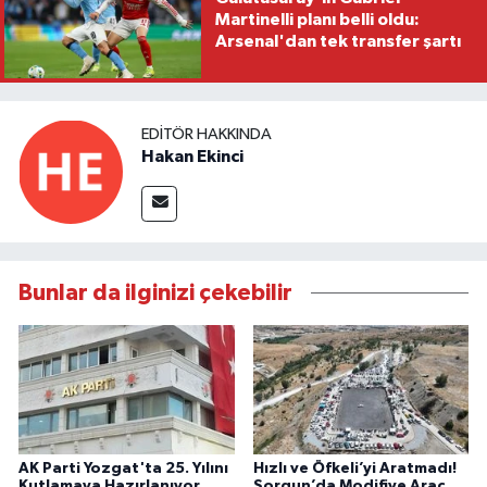
Martinelli planı belli oldu:
Arsenal'dan tek transfer şartı
EDITÖR HAKKINDA
Hakan Ekinci
Bunlar da ilginizi çekebilir
AK Parti Yozgat'ta 25. Yılını
Hızlı ve Öfkeli’yi Aratmadı!
Kutlamaya Hazırlanıyor
Sorgun’da Modifiye Araç