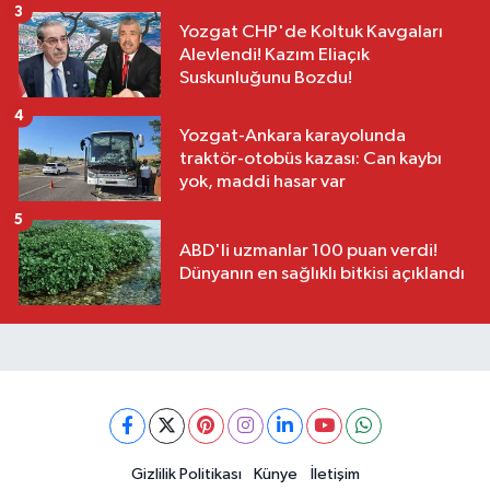
3
Yozgat CHP'de Koltuk Kavgaları
Alevlendi! Kazım Eliaçık
Suskunluğunu Bozdu!
4
Yozgat-Ankara karayolunda
traktör-otobüs kazası: Can kaybı
yok, maddi hasar var
5
ABD'li uzmanlar 100 puan verdi!
Dünyanın en sağlıklı bitkisi açıklandı
Gizlilik Politikası
Künye
İletişim