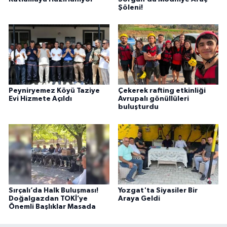
Şöleni!
Peyniryemez Köyü Taziye
Çekerek rafting etkinliği
Evi Hizmete Açıldı
Avrupalı gönüllüleri
buluşturdu
Sırçalı’da Halk Buluşması!
Yozgat'ta Siyasiler Bir
Doğalgazdan TOKİ’ye
Araya Geldi
Önemli Başlıklar Masada