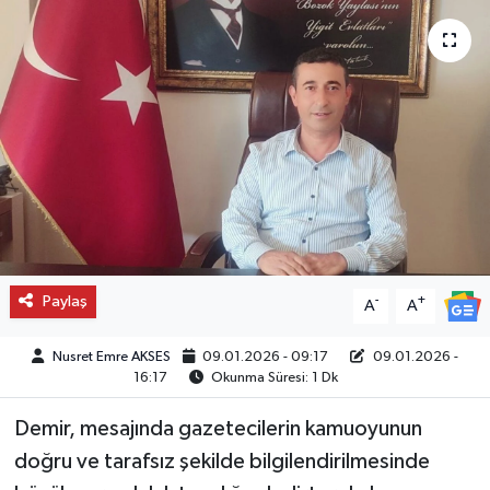
Paylaş
-
+
A
A
Nusret Emre AKSES
09.01.2026 - 09:17
09.01.2026 -
16:17
Okunma Süresi: 1 Dk
Demir, mesajında gazetecilerin kamuoyunun
doğru ve tarafsız şekilde bilgilendirilmesinde