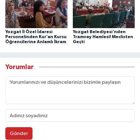
Yozgat İl Özel İdaresi
Yozgat Belediyesi'nden
Personelinden Kur’an Kursu
Tramvay Hamlesi! Meclisten
Öğrencilerine Anlamlı İkram
Geçti
Yorumlar
Gönder