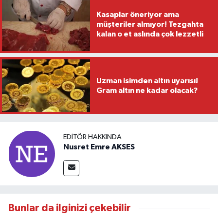
Kasaplar öneriyor ama
müşteriler almıyor! Tezgahta
kalan o et aslında çok lezzetli
Uzman isimden altın uyarısı!
Gram altın ne kadar olacak?
EDITÖR HAKKINDA
Nusret Emre AKSES
Bunlar da ilginizi çekebilir