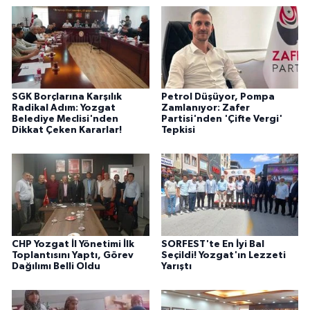
SGK Borçlarına Karşılık
Petrol Düşüyor, Pompa
Radikal Adım: Yozgat
Zamlanıyor: Zafer
Belediye Meclisi'nden
Partisi'nden 'Çifte Vergi'
Dikkat Çeken Kararlar!
Tepkisi
CHP Yozgat İl Yönetimi İlk
SORFEST'te En İyi Bal
Toplantısını Yaptı, Görev
Seçildi! Yozgat'ın Lezzeti
Dağılımı Belli Oldu
Yarıştı