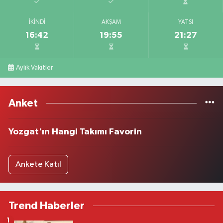
İKINDI
AKŞAM
YATSI
16:42
19:55
21:27
Aylık Vakitler
Anket
Yozgat'ın Hangi Takımı Favorin
Ankete Katıl
Trend Haberler
1