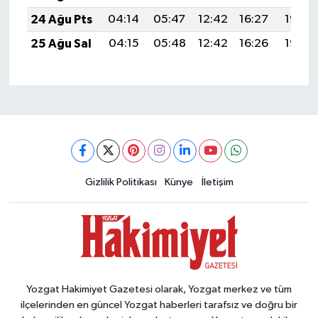
24 Ağu Pts
04:14
05:47
12:42
16:27
19:28
25 Ağu Sal
04:15
05:48
12:42
16:26
19:26
Gizlilik Politikası
Künye
İletişim
Yozgat Hakimiyet Gazetesi olarak, Yozgat merkez ve tüm
ilçelerinden en güncel Yozgat haberleri tarafsız ve doğru bir