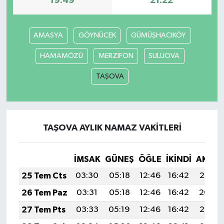
19:49
21:22
AMASYA
GÖYNÜCEK
GÜMÜŞHACIKÖY
HAMAMÖZÜ
MERZİFON
SULUOVA
TAŞOVA
TAŞOVA AYLIK NAMAZ VAKITLERI
İMSAK
GÜNEŞ
ÖĞLE
İKINDI
AKŞA
25 Tem Cts
03:30
05:18
12:46
16:42
20:05
26 Tem Paz
03:31
05:18
12:46
16:42
20:04
27 Tem Pts
03:33
05:19
12:46
16:42
20:03