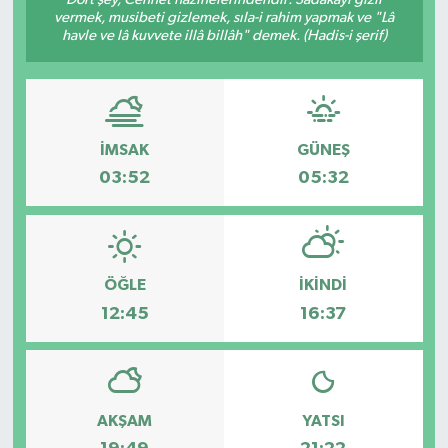
vermek, musibeti gizlemek, sıla-i rahim yapmak ve "Lâ
havle ve lâ kuvvete illâ billâh" demek. (Hadis-i şerif)
İMSAK
GÜNEŞ
03:52
05:32
ÖĞLE
İKINDI
12:45
16:37
AKŞAM
YATSI