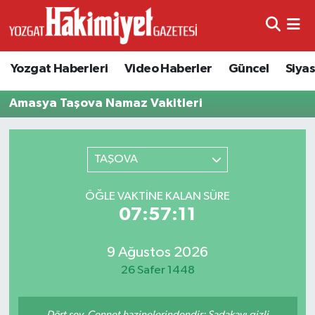
Yozgat Haberleri
Video Haberler
Güncel
Siya
Amasya Taşova Namaz Vakitleri
TAŞOVA
ÖĞLE VAKTINE KALAN SÜRE
07:57:11
9 Ağustos 2026
26 Safer 1448
Dört şey, Cennet hazinelerindendir: Sadakayı gizli