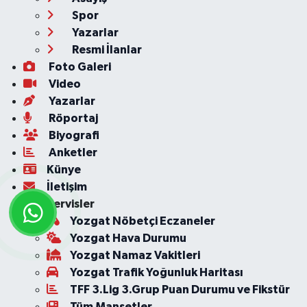
Spor
Yazarlar
Resmi İlanlar
Foto Galeri
Video
Yazarlar
Röportaj
Biyografi
Anketler
Künye
İletişim
Servisler
Yozgat Nöbetçi Eczaneler
Yozgat Hava Durumu
Yozgat Namaz Vakitleri
Yozgat Trafik Yoğunluk Haritası
TFF 3.Lig 3.Grup Puan Durumu ve Fikstür
Tüm Manşetler