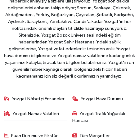
habercilik anlayışıyla sizlere ulaştırıyoruz. Yozgat son dakika
gelişmelerini anbean takip ediyor; Sorgun, Sarıkaya, Çekerek,
Akdağmadeni, Yerköy, Boğazlıyan, Çayıralan, Şefaatli, Kadışehri,
Aydıncık, Saraykent, Yenifakılı ve Çandır’a kadar Yozgat'ın her
noktasındaki önemli olayları titizlikle hazırlayıp sunuyoruz.
Sitemizde, Yozgat Bozok Üniversitesi'ndeki eğitim
haberlerinden Yozgat Şehir Hastanesi'ndeki sağlık
gelişmelerine, Yozgat vefat edenler listesinden anlık Yozgat
hava durumu bilgilerine ve Yozgat namaz vakitlerine kadar günlük
yaşamınızı kolaylaştıracak tüm bilgileri bulabilirsiniz. Yozgat'ın en
güvenilir haber kaynağı olarak, bölgenizdeki hiçbir haberi
kaçırmamanız için siz değerli okurlarımızın yanındayız.
Yozgat Nöbetçi Eczaneler
Yozgat Hava Durumu
Yozgat Namaz Vakitleri
Yozgat Trafik Yoğunluk
Haritası
Puan Durumu ve Fikstür
Tüm Manşetler