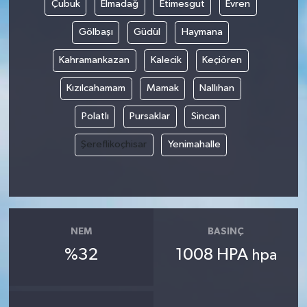
Çubuk
Elmadağ
Etimesgut
Evren
Gölbaşı
Güdül
Haymana
Kahramankazan
Kalecik
Keçiören
Kızılcahamam
Mamak
Nallıhan
Polatlı
Pursaklar
Sincan
Şereflikoçhisar
Yenimahalle
NEM
BASINÇ
%32
1008 HPA
hpa