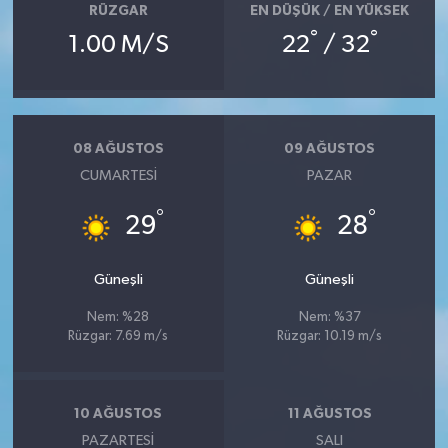
RÜZGAR
EN DÜŞÜK / EN YÜKSEK
°
°
1.00 M/S
22
/ 32
08 AĞUSTOS
09 AĞUSTOS
CUMARTESI
PAZAR
°
°
29
28
Güneşli
Güneşli
Nem: %28
Nem: %37
Rüzgar: 7.69 m/s
Rüzgar: 10.19 m/s
10 AĞUSTOS
11 AĞUSTOS
PAZARTESI
SALI