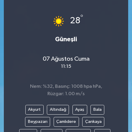
°
28
Güneşli
07 Ağustos Cuma
11:15
Nem: %32, Basınç: 1008 hpa hPa,
Rüzgar: 1.00 m/s
Akyurt
Altındağ
Ayaş
Bala
Beypazarı
Çamlıdere
Çankaya