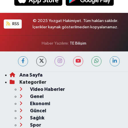
© 2025 Yozgat Hakimiyet. Tüm hakları saklıdır.
RSS
İçerikler kaynak gösterilmeden kopyalanamaz.
Haber Yazılımı:
TE Bilişim
Ana Sayfa
Kategoriler
Video Haberler
Genel
Ekonomi
Güncel
Sağlık
Spor