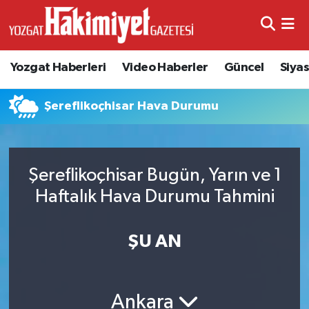
Yozgat Haberleri
Video Haberler
Güncel
Siya
Şereflikoçhisar Hava Durumu
Şereflikoçhisar Bugün, Yarın ve 1
Haftalık Hava Durumu Tahmini
ŞU AN
Ankara