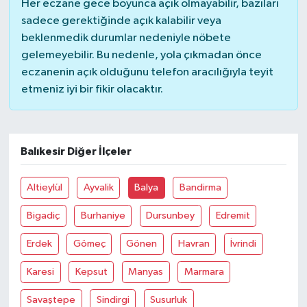
Her eczane gece boyunca açık olmayabilir, bazıları
sadece gerektiğinde açık kalabilir veya
beklenmedik durumlar nedeniyle nöbete
gelemeyebilir. Bu nedenle, yola çıkmadan önce
eczanenin açık olduğunu telefon aracılığıyla teyit
etmeniz iyi bir fikir olacaktır.
Balıkesir Diğer İlçeler
Altieylül
Ayvalik
Balya
Bandirma
Bigadiç
Burhaniye
Dursunbey
Edremit
Erdek
Gömeç
Gönen
Havran
İvrindi
Karesi
Kepsut
Manyas
Marmara
Savaştepe
Sindirgi
Susurluk