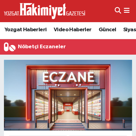
Yozgat Haberleri
Video Haberler
Güncel
Siya
Nöbetçi Eczaneler