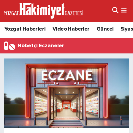
Yozgat Haberleri
Video Haberler
Güncel
Siya
Nöbetçi Eczaneler