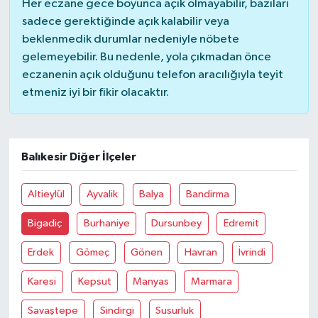
Her eczane gece boyunca açık olmayabilir, bazıları
sadece gerektiğinde açık kalabilir veya
beklenmedik durumlar nedeniyle nöbete
gelemeyebilir. Bu nedenle, yola çıkmadan önce
eczanenin açık olduğunu telefon aracılığıyla teyit
etmeniz iyi bir fikir olacaktır.
Balıkesir Diğer İlçeler
Altieylül
Ayvalik
Balya
Bandirma
Bigadiç
Burhaniye
Dursunbey
Edremit
Erdek
Gömeç
Gönen
Havran
İvrindi
Karesi
Kepsut
Manyas
Marmara
Savaştepe
Sindirgi
Susurluk