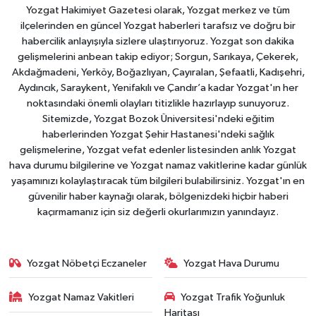
Yozgat Hakimiyet Gazetesi olarak, Yozgat merkez ve tüm
ilçelerinden en güncel Yozgat haberleri tarafsız ve doğru bir
habercilik anlayışıyla sizlere ulaştırıyoruz. Yozgat son dakika
gelişmelerini anbean takip ediyor; Sorgun, Sarıkaya, Çekerek,
Akdağmadeni, Yerköy, Boğazlıyan, Çayıralan, Şefaatli, Kadışehri,
Aydıncık, Saraykent, Yenifakılı ve Çandır’a kadar Yozgat'ın her
noktasındaki önemli olayları titizlikle hazırlayıp sunuyoruz.
Sitemizde, Yozgat Bozok Üniversitesi'ndeki eğitim
haberlerinden Yozgat Şehir Hastanesi'ndeki sağlık
gelişmelerine, Yozgat vefat edenler listesinden anlık Yozgat
hava durumu bilgilerine ve Yozgat namaz vakitlerine kadar günlük
yaşamınızı kolaylaştıracak tüm bilgileri bulabilirsiniz. Yozgat'ın en
güvenilir haber kaynağı olarak, bölgenizdeki hiçbir haberi
kaçırmamanız için siz değerli okurlarımızın yanındayız.
Yozgat Nöbetçi Eczaneler
Yozgat Hava Durumu
Yozgat Namaz Vakitleri
Yozgat Trafik Yoğunluk
Haritası