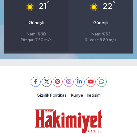
°
°
21
22
Güneşli
Güneşli
Nem: %60
Nem: %63
Rüzgar: 7.50 m/s
Rüzgar: 6.89 m/s
Gizlilik Politikası
Künye
İletişim