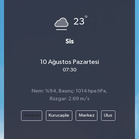
°
23
Sis
10 Ağustos Pazartesi
07:30
Nem: %94, Basınç: 1014 hpa hPa,
Rüzgar: 2.69 m/s
Amasra
Kurucaşile
Merkez
Ulus