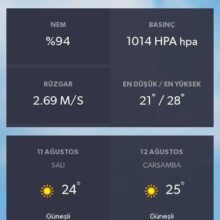
NEM
BASINÇ
%94
1014 HPA
hpa
RÜZGAR
EN DÜŞÜK / EN YÜKSEK
°
°
2.69 M/S
21
/ 28
11 AĞUSTOS
12 AĞUSTOS
SALI
ÇARŞAMBA
°
°
24
25
Güneşli
Güneşli