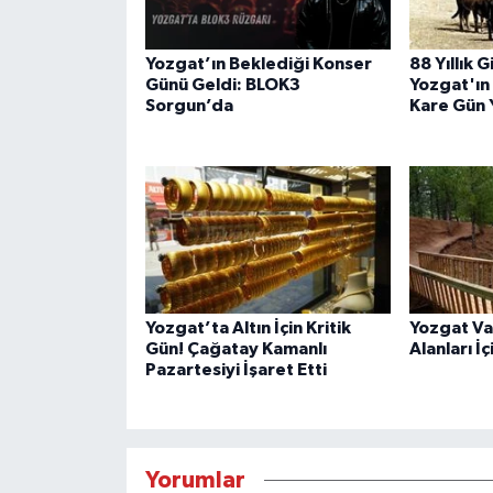
Yozgat’ın Beklediği Konser
88 Yıllık 
Günü Geldi: BLOK3
Yozgat'ın
Sorgun’da
Kare Gün 
Yozgat’ta Altın İçin Kritik
Yozgat Val
Gün! Çağatay Kamanlı
Alanları İ
Pazartesiyi İşaret Etti
Yorumlar