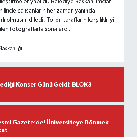
yileştirmeler yapıldı. Belediye Başkanı İmdat
ilinde çalışanların her zaman yanında
 olmasını diledi. Tören tarafların karşılıklı iyi
ilen fotoğraflarla sona erdi.
Başkanlığı
lediği Konser Günü Geldi: BLOK3
Resmi Gazete’de! Üniversiteye Dönmek
kat