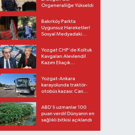
Orgeneralliğe Yükseldi
Bakırköy Parkta
Uygunsuz Hareketler!
Sosyal Medyadaki
Görüntüler Sonrası
Gözaltı
Yozgat CHP'de Koltuk
Kavgaları Alevlendi!
Kazım Eliaçık
Suskunluğunu Bozdu!
Yozgat-Ankara
karayolunda traktör-
otobüs kazası: Can
kaybı yok, maddi hasar
var
ABD'li uzmanlar 100
puan verdi! Dünyanın en
sağlıklı bitkisi açıklandı