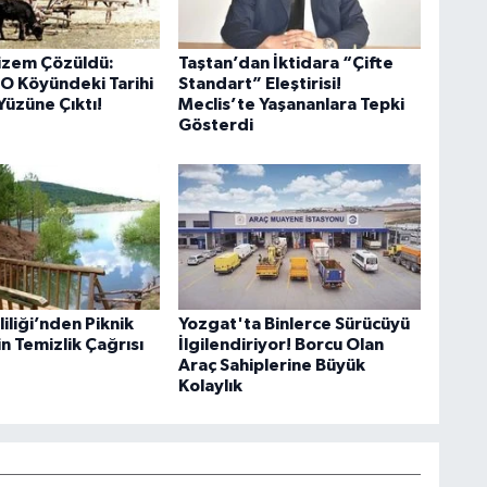
Gizem Çözüldü:
Taştan’dan İktidara “Çifte
 O Köyündeki Tarihi
Standart” Eleştirisi!
Yüzüne Çıktı!
Meclis’te Yaşananlara Tepki
Gösterdi
iliği’nden Piknik
Yozgat'ta Binlerce Sürücüyü
çin Temizlik Çağrısı
İlgilendiriyor! Borcu Olan
Araç Sahiplerine Büyük
Kolaylık