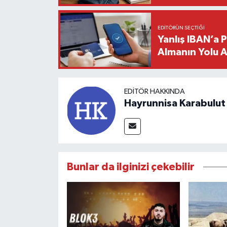
EDITÖRÜN SEÇTIĞI
Yanlış IBAN’a 
Almanın Yolu A
EDITÖR HAKKINDA
Hayrunnisa Karabulut
Bunlar da ilginizi çekebilir