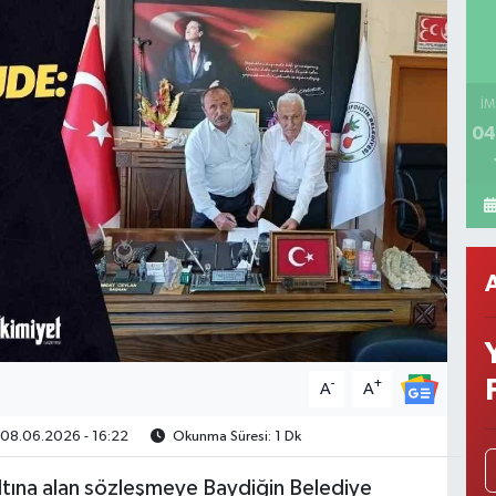
İM
04
-
+
A
A
08.06.2026 - 16:22
Okunma Süresi: 1 Dk
altına alan sözleşmeye Baydiğin Belediye