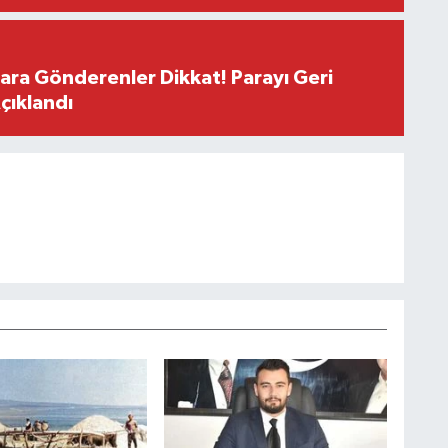
Para Gönderenler Dikkat! Parayı Geri
çıklandı