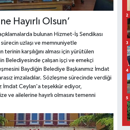
2
rine Hayırlı Olsun’
açıklamalarda bulunan Hizmet-İş Sendikası
sürecin uzlaşı ve memnuniyetle
3
 terinin karşılığını alması için yürütülen
in Belediyesinde çalışan işçi ve emekçi
leşmesini Baydiğin Belediye Başkanımız İmdat
4
asız imzaladılar. Sözleşme sürecinde verdiği
z İmdat Ceylan'a teşekkür ediyor,
e ve ailelerine hayırlı olmasını temenni
5