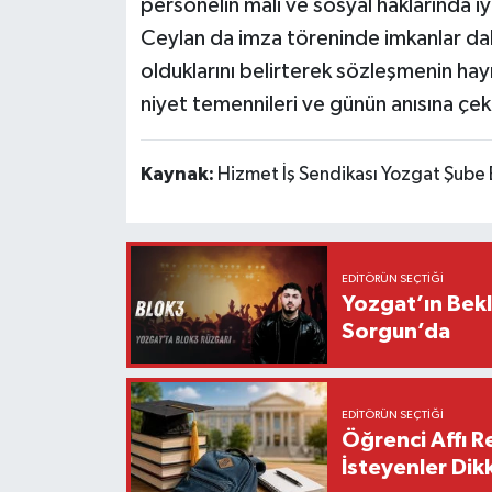
personelin mali ve sosyal haklarında i
Ceylan da imza töreninde imkanlar dah
olduklarını belirterek sözleşmenin hayırlı
niyet temennileri ve günün anısına çek
Kaynak:
Hizmet İş Sendikası Yozgat Şube 
EDITÖRÜN SEÇTIĞI
Yozgat’ın Bek
Sorgun’da
EDITÖRÜN SEÇTIĞI
Öğrenci Affı 
İsteyenler Dik