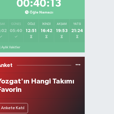
00:40:13
Öğle Namazı
SAK
GÜNEŞ
ÖĞLE
İKINDI
AKŞAM
YATSI
:02
05:40
12:51
16:42
19:53
21:24
Aylık Vakitler
Anket
Yozgat'ın Hangi Takımı
Favorin
Ankete Katıl