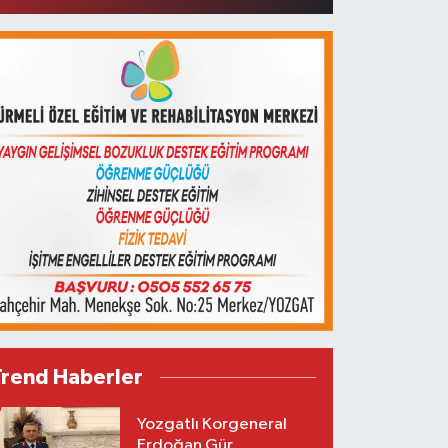
Trend Haberler
Yozgatlı Korgeneral
Erdoğan Gür