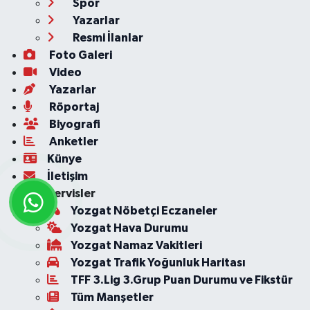
Spor
Yazarlar
Resmi İlanlar
Foto Galeri
Video
Yazarlar
Röportaj
Biyografi
Anketler
Künye
İletişim
Servisler
Yozgat Nöbetçi Eczaneler
Yozgat Hava Durumu
Yozgat Namaz Vakitleri
Yozgat Trafik Yoğunluk Haritası
TFF 3.Lig 3.Grup Puan Durumu ve Fikstür
Tüm Manşetler