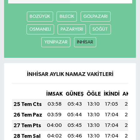
BOZÜYÜK
BİLECİK
GÖLPAZARI
OSMANELİ
PAZARYERİ
SÖĞÜT
YENİPAZAR
İNHİSAR
İNHİSAR AYLIK NAMAZ VAKITLERI
İMSAK
GÜNEŞ
ÖĞLE
İKINDI
AKŞA
25 Tem Cts
03:58
05:43
13:10
17:05
20:27
26 Tem Paz
03:59
05:44
13:10
17:04
20:26
27 Tem Pts
04:00
05:45
13:10
17:04
20:25
28 Tem Sal
04:02
05:46
13:10
17:04
20:24