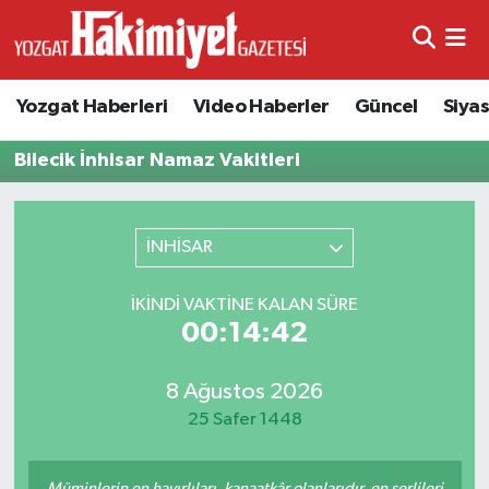
Yozgat Haberleri
Video Haberler
Güncel
Siya
Bilecik İnhisar Namaz Vakitleri
İNHİSAR
İKINDI VAKTINE KALAN SÜRE
00:14:42
8 Ağustos 2026
25 Safer 1448
Müminlerin en hayırlıları, kanaatkâr olanlarıdır, en şerlileri