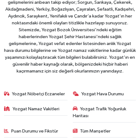
gelişmelerini anbean takip ediyor; Sorgun, Sarıkaya, Çekerek,
Akdağmadeni, Yerköy, Boğazlıyan, Çayıralan, Şefaatli, Kadışehri,
Aydıncık, Saraykent, Yenifakılı ve Çandır’a kadar Yozgat'ın her
noktasındaki önemli olayları titizlikle hazırlayıp sunuyoruz.
Sitemizde, Yozgat Bozok Üniversitesi'ndeki eğitim
haberlerinden Yozgat Şehir Hastanesi'ndeki sağlık
gelişmelerine, Yozgat vefat edenler listesinden anlık Yozgat
hava durumu bilgilerine ve Yozgat namaz vakitlerine kadar günlük
yaşamınızı kolaylaştıracak tüm bilgileri bulabilirsiniz. Yozgat'ın en
güvenilir haber kaynağı olarak, bölgenizdeki hiçbir haberi
kaçırmamanız için siz değerli okurlarımızın yanındayız.
Yozgat Nöbetçi Eczaneler
Yozgat Hava Durumu
Yozgat Namaz Vakitleri
Yozgat Trafik Yoğunluk
Haritası
Puan Durumu ve Fikstür
Tüm Manşetler