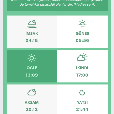
de tamahkâr (açgözlü) olanlarıdır. (Hadis-i şerif)
İMSAK
GÜNEŞ
04:18
05:56
ÖĞLE
İKINDI
13:09
17:00
AKŞAM
YATSI
20:12
21:44