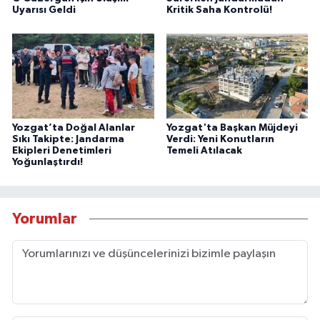
Uyarısı Geldi
Kritik Saha Kontrolü!
Yozgat’ta Doğal Alanlar
Yozgat'ta Başkan Müjdeyi
Sıkı Takipte: Jandarma
Verdi: Yeni Konutların
Ekipleri Denetimleri
Temeli Atılacak
Yoğunlaştırdı!
Yorumlar