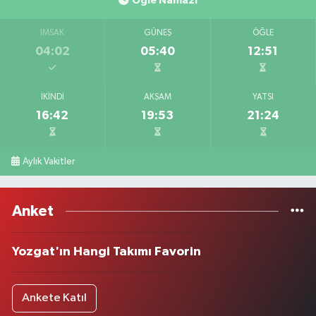
Öğle Namazı
İMSAK
GÜNEŞ
ÖĞLE
04:02
05:40
12:51
İKINDI
AKŞAM
YATSI
16:42
19:53
21:24
Aylık Vakitler
Anket
Yozgat'ın Hangi Takımı Favorin
Ankete Katıl