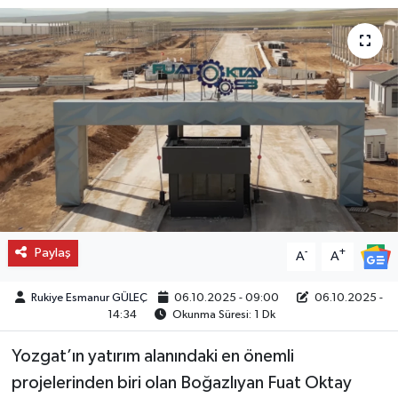
Paylaş
-
+
A
A
Rukiye Esmanur GÜLEÇ
06.10.2025 - 09:00
06.10.2025 -
14:34
Okunma Süresi: 1 Dk
Yozgat’ın yatırım alanındaki en önemli
projelerinden biri olan Boğazlıyan Fuat Oktay