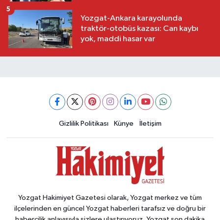
5
Yozgat-Ankara karayolunda
traktör-otobüs kazası: Can kaybı
yok, maddi hasar var
Gizlilik Politikası
Künye
İletişim
Yozgat Hakimiyet Gazetesi olarak, Yozgat merkez ve tüm
ilçelerinden en güncel Yozgat haberleri tarafsız ve doğru bir
habercilik anlayışıyla sizlere ulaştırıyoruz. Yozgat son dakika