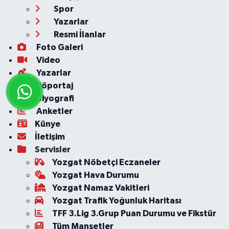
Spor
Yazarlar
Resmi İlanlar
Foto Galeri
Video
Yazarlar
Röportaj
Biyografi
Anketler
Künye
İletişim
Servisler
Yozgat Nöbetçi Eczaneler
Yozgat Hava Durumu
Yozgat Namaz Vakitleri
Yozgat Trafik Yoğunluk Haritası
TFF 3.Lig 3.Grup Puan Durumu ve Fikstür
Tüm Manşetler