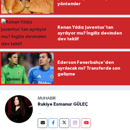
yöntemler
Kenan Yıldız Juventus'tan
ayrılıyor mu? İngiliz devinden
dev teklif
Ederson Fenerbahçe'den
ayrılacak mı? Transferde son
gelişme
MUHABIR
Rukiye Esmanur GÜLEÇ
...