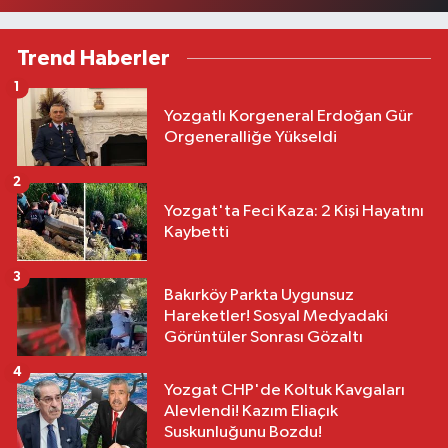
Trend Haberler
1
Yozgatlı Korgeneral Erdoğan Gür
Orgeneralliğe Yükseldi
2
Yozgat'ta Feci Kaza: 2 Kişi Hayatını
Kaybetti
3
Bakırköy Parkta Uygunsuz
Hareketler! Sosyal Medyadaki
Görüntüler Sonrası Gözaltı
4
Yozgat CHP'de Koltuk Kavgaları
Alevlendi! Kazım Eliaçık
Suskunluğunu Bozdu!