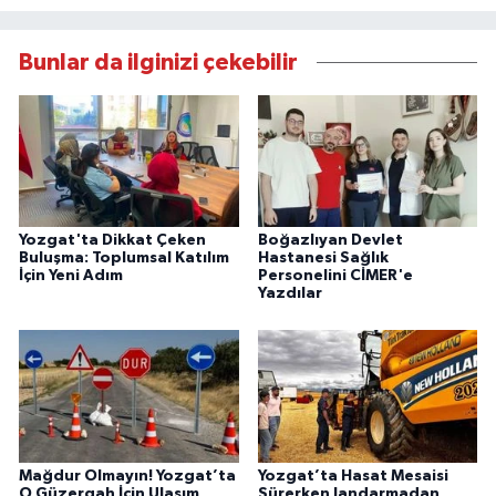
Bunlar da ilginizi çekebilir
Yozgat'ta Dikkat Çeken
Boğazlıyan Devlet
Buluşma: Toplumsal Katılım
Hastanesi Sağlık
İçin Yeni Adım
Personelini CİMER'e
Yazdılar
Mağdur Olmayın! Yozgat’ta
Yozgat’ta Hasat Mesaisi
O Güzergah İçin Ulaşım
Sürerken Jandarmadan