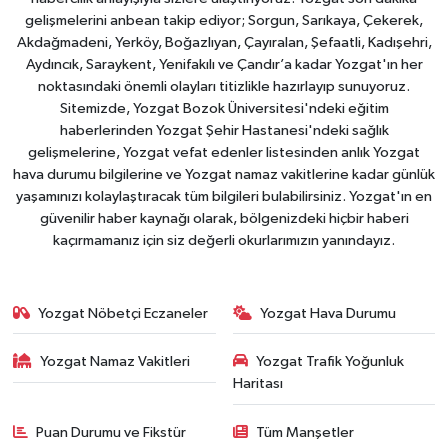
gelişmelerini anbean takip ediyor; Sorgun, Sarıkaya, Çekerek,
Akdağmadeni, Yerköy, Boğazlıyan, Çayıralan, Şefaatli, Kadışehri,
Aydıncık, Saraykent, Yenifakılı ve Çandır’a kadar Yozgat'ın her
noktasındaki önemli olayları titizlikle hazırlayıp sunuyoruz.
Sitemizde, Yozgat Bozok Üniversitesi'ndeki eğitim
haberlerinden Yozgat Şehir Hastanesi'ndeki sağlık
gelişmelerine, Yozgat vefat edenler listesinden anlık Yozgat
hava durumu bilgilerine ve Yozgat namaz vakitlerine kadar günlük
yaşamınızı kolaylaştıracak tüm bilgileri bulabilirsiniz. Yozgat'ın en
güvenilir haber kaynağı olarak, bölgenizdeki hiçbir haberi
kaçırmamanız için siz değerli okurlarımızın yanındayız.
Yozgat Nöbetçi Eczaneler
Yozgat Hava Durumu
Yozgat Namaz Vakitleri
Yozgat Trafik Yoğunluk
Haritası
Puan Durumu ve Fikstür
Tüm Manşetler