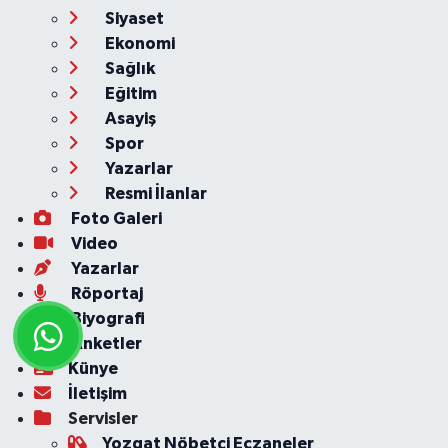
Siyaset
Ekonomi
Sağlık
Eğitim
Asayiş
Spor
Yazarlar
Resmi İlanlar
Foto Galeri
Video
Yazarlar
Röportaj
Biyografi
Anketler
Künye
İletişim
Servisler
Yozgat Nöbetçi Eczaneler