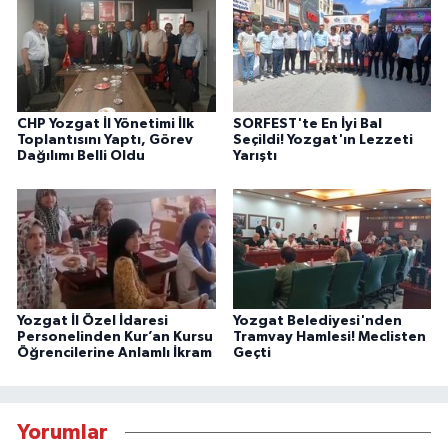
CHP Yozgat İl Yönetimi İlk
SORFEST'te En İyi Bal
Toplantısını Yaptı, Görev
Seçildi! Yozgat'ın Lezzeti
Dağılımı Belli Oldu
Yarıştı
Yozgat İl Özel İdaresi
Yozgat Belediyesi'nden
Personelinden Kur’an Kursu
Tramvay Hamlesi! Meclisten
Öğrencilerine Anlamlı İkram
Geçti
Yorumlar