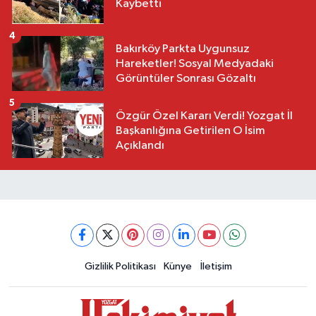
Kaybetti
4
Bakırköy Parkta Uygunsuz
Hareketler! Sosyal Medyadaki
Görüntüler Sonrası Gözaltı
5
Özgür Özel Kararı Verdi! Yozgat İl
Başkanlığına Getirilen O İsim
Açıklandı
Gizlilik Politikası
Künye
İletişim