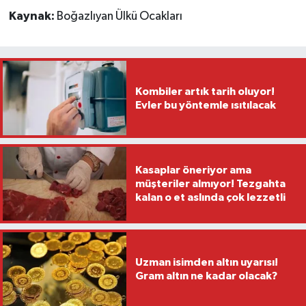
Kaynak:
Boğazlıyan Ülkü Ocakları
Kombiler artık tarih oluyor!
Evler bu yöntemle ısıtılacak
Kasaplar öneriyor ama
müşteriler almıyor! Tezgahta
kalan o et aslında çok lezzetli
Uzman isimden altın uyarısı!
Gram altın ne kadar olacak?