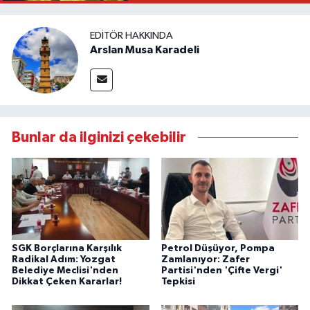
EDITÖR HAKKINDA
Arslan Musa Karadeli
Bunlar da ilginizi çekebilir
SGK Borçlarına Karşılık
Petrol Düşüyor, Pompa
Radikal Adım: Yozgat
Zamlanıyor: Zafer
Belediye Meclisi'nden
Partisi'nden 'Çifte Vergi'
Dikkat Çeken Kararlar!
Tepkisi