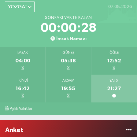
YOZGAT
07.08.2026
SONRAKI VAKTE KALAN
00:00:28
İmsak Namazı
İMSAK
GÜNEŞ
ÖĞLE
04:00
05:38
12:52
İKINDI
AKŞAM
YATSI
16:42
19:55
21:27
Aylık Vakitler
Anket