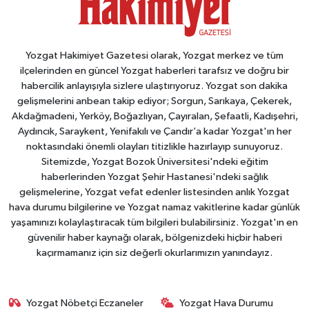
Yozgat Hakimiyet Gazetesi olarak, Yozgat merkez ve tüm
ilçelerinden en güncel Yozgat haberleri tarafsız ve doğru bir
habercilik anlayışıyla sizlere ulaştırıyoruz. Yozgat son dakika
gelişmelerini anbean takip ediyor; Sorgun, Sarıkaya, Çekerek,
Akdağmadeni, Yerköy, Boğazlıyan, Çayıralan, Şefaatli, Kadışehri,
Aydıncık, Saraykent, Yenifakılı ve Çandır’a kadar Yozgat'ın her
noktasındaki önemli olayları titizlikle hazırlayıp sunuyoruz.
Sitemizde, Yozgat Bozok Üniversitesi'ndeki eğitim
haberlerinden Yozgat Şehir Hastanesi'ndeki sağlık
gelişmelerine, Yozgat vefat edenler listesinden anlık Yozgat
hava durumu bilgilerine ve Yozgat namaz vakitlerine kadar günlük
yaşamınızı kolaylaştıracak tüm bilgileri bulabilirsiniz. Yozgat'ın en
güvenilir haber kaynağı olarak, bölgenizdeki hiçbir haberi
kaçırmamanız için siz değerli okurlarımızın yanındayız.
Yozgat Nöbetçi Eczaneler
Yozgat Hava Durumu