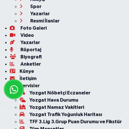
Spor
Yazarlar
Resmi İlanlar
Foto Galeri
Video
Yazarlar
Röportaj
Biyografi
Anketler
Künye
İletişim
Servisler
Yozgat Nöbetçi Eczaneler
Yozgat Hava Durumu
Yozgat Namaz Vakitleri
Yozgat Trafik Yoğunluk Haritası
TFF 3.Lig 3.Grup Puan Durumu ve Fikstür
Tüm Manşetler