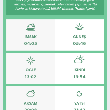
vermek, musibeti gizlemek, sıla-i rahim yapmak ve "Lâ
havle ve lâ kuvvete illâ billâh" demek. (Hadis-i şerif)
İMSAK
GÜNEŞ
04:05
05:46
ÖĞLE
İKINDI
13:02
16:54
AKŞAM
YATSI