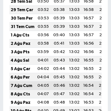
28 Tem Sal
03:50
05:37
13:03
16:58
20:19
29 Tem Çar
03:52
05:38
13:03
16:58
20:18
30 Tem Per
03:53
05:39
13:03
16:57
20:17
31 Tem Cum
03:55
05:39
13:03
16:57
20:16
1 Ağu Cts
03:56
05:40
13:03
16:57
20:15
2 Ağu Paz
03:58
05:41
13:03
16:56
20:14
3 Ağu Pts
03:59
05:42
13:02
16:56
20:13
4 Ağu Sal
04:01
05:43
13:02
16:55
20:12
5 Ağu Çar
04:02
05:44
13:02
16:55
20:10
6 Ağu Per
04:04
05:45
13:02
16:55
20:09
7 Ağu Cum
04:05
05:46
13:02
16:54
20:08
8 Ağu Cts
04:07
05:47
13:02
16:54
20:07
9 Ağu Paz
04:08
05:48
13:02
16:53
20:06
10 Ağu Pts
04:10
05:49
13:02
16:53
20:04