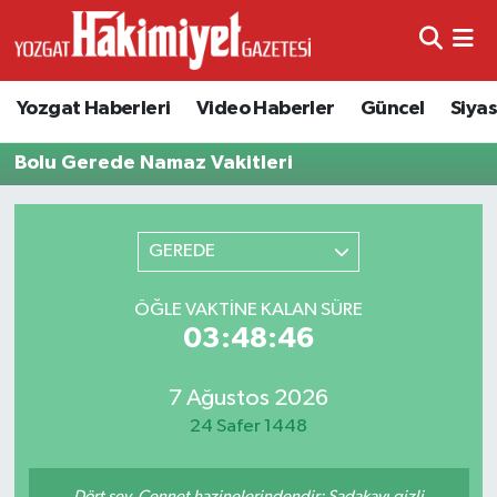
Yozgat Haberleri
Video Haberler
Güncel
Siya
Bolu Gerede Namaz Vakitleri
GEREDE
ÖĞLE VAKTINE KALAN SÜRE
03:48:46
7 Ağustos 2026
24 Safer 1448
Dört şey, Cennet hazinelerindendir: Sadakayı gizli