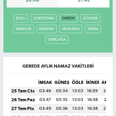
20:08
21:42
BOLU
DÖRTDİVAN
GEREDE
GÖYNÜK
KIBRISCIK
MENGEN
MUDURNU
SEBEN
YENİÇAĞA
GEREDE AYLIK NAMAZ VAKITLERI
İMSAK
GÜNEŞ
ÖĞLE
İKINDI
AKŞA
25 Tem Cts
03:46
05:34
13:03
16:59
20:22
26 Tem Paz
03:47
05:35
13:03
16:58
20:21
27 Tem Pts
03:49
05:36
13:03
16:58
20:20