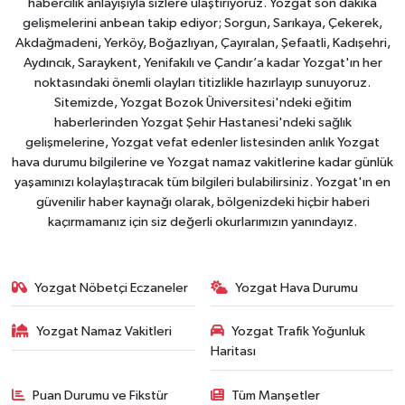
habercilik anlayışıyla sizlere ulaştırıyoruz. Yozgat son dakika
gelişmelerini anbean takip ediyor; Sorgun, Sarıkaya, Çekerek,
Akdağmadeni, Yerköy, Boğazlıyan, Çayıralan, Şefaatli, Kadışehri,
Aydıncık, Saraykent, Yenifakılı ve Çandır’a kadar Yozgat'ın her
noktasındaki önemli olayları titizlikle hazırlayıp sunuyoruz.
Sitemizde, Yozgat Bozok Üniversitesi'ndeki eğitim
haberlerinden Yozgat Şehir Hastanesi'ndeki sağlık
gelişmelerine, Yozgat vefat edenler listesinden anlık Yozgat
hava durumu bilgilerine ve Yozgat namaz vakitlerine kadar günlük
yaşamınızı kolaylaştıracak tüm bilgileri bulabilirsiniz. Yozgat'ın en
güvenilir haber kaynağı olarak, bölgenizdeki hiçbir haberi
kaçırmamanız için siz değerli okurlarımızın yanındayız.
Yozgat Nöbetçi Eczaneler
Yozgat Hava Durumu
Yozgat Namaz Vakitleri
Yozgat Trafik Yoğunluk
Haritası
Puan Durumu ve Fikstür
Tüm Manşetler