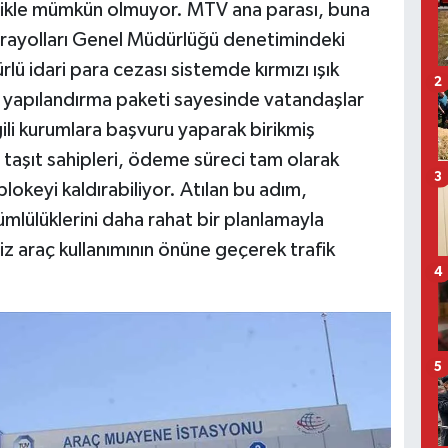
nlikle mümkün olmuyor. MTV ana parası, buna
Karayolları Genel Müdürlüğü denetimindeki
ürlü idari para cezası sistemde kırmızı ışık
2
 yapılandırma paketi sayesinde vatandaşlar
gili kurumlara başvuru yaparak birikmiş
 taşıt sahipleri, ödeme süreci tam olarak
3
keyi kaldırabiliyor. Atılan bu adım,
mlülüklerini daha rahat bir planlamayla
 araç kullanımının önüne geçerek trafik
4
5