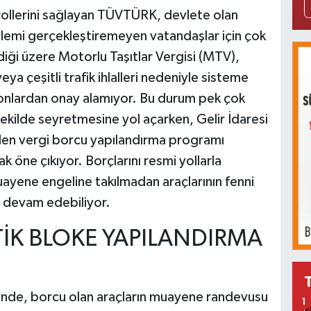
trollerini sağlayan TÜVTÜRK, devlete olan
şlemi gerçekleştiremeyen vatandaşlar için çok
ndiği üzere Motorlu Taşıtlar Vergisi (MTV),
ya çeşitli trafik ihlalleri nedeniyle sisteme
syonlardan onay alamıyor. Bu durum pek çok
şekilde seyretmesine yol açarken, Gelir İdaresi
ülen vergi borcu yapılandırma programı
k öne çıkıyor. Borçlarını resmi yollarla
ayene engeline takılmadan araçlarının fenni
le devam edebiliyor.
İK BLOKE YAPILANDIRMA
nde, borcu olan araçların muayene randevusu
1