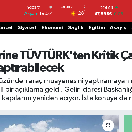
DOLAR
°
28
Akşam
19:57
47,5986
0.06
EURO
55,0700
0.1
üncel
Siyaset
Ekonomi
Sağlık
Eğitim
Asayiş
STERLİN
64,2438
0.21
GRAM ALTIN
6513.94
0.32
rine TÜVTÜRK'ten Kritik Ça
BİST100
13.768
48
ptırabilecek
BITCOIN
64.602,05
0.69
ı yüzünden araç muayenesini yaptıramayan 
i bir açıklama geldi. Gelir İdaresi Başkan
 kapılarını yeniden açıyor. İşte konuya dai