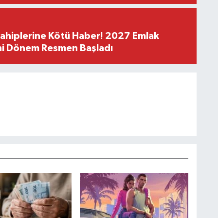
Sahiplerine Kötü Haber! 2027 Emlak
ni Dönem Resmen Başladı