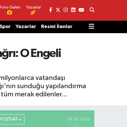
Foto Galeri
Yazarlar
Spor
Yazarlar
Resmi İlanlar
ğrı: O Engeli
milyonlarca vatandaşı
lığı'nın sunduğu yapılandırma
r tüm merak edilenler...
YOZGAT
06.08.2026