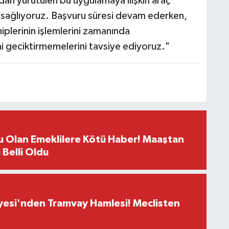
ndan yürütülen bu uygulamaya ilişkin araç
kı sağlıyoruz. Başvuru süresi devam ederken,
iplerinin işlemlerini zamanında
i geciktirmemelerini tavsiye ediyoruz."
u Olan Emeklilere Kötü Haber! Maaştan
ı Belli Oldu
yesi'nden Tramvay Hamlesi! Meclisten