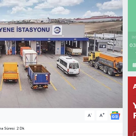
İM
03
-
+
A
A
 Süresi: 2 Dk