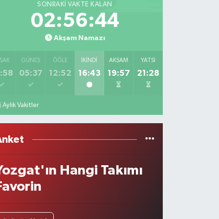
SONRAKI VAKTE KALAN
02:56:44
Akşam Namazı
SAK
GÜNEŞ
ÖĞLE
İKINDI
AKŞAM
YATSI
:58
05:37
12:52
16:43
19:57
21:28
Aylık Vakitler
Anket
Yozgat'ın Hangi Takımı
Favorin