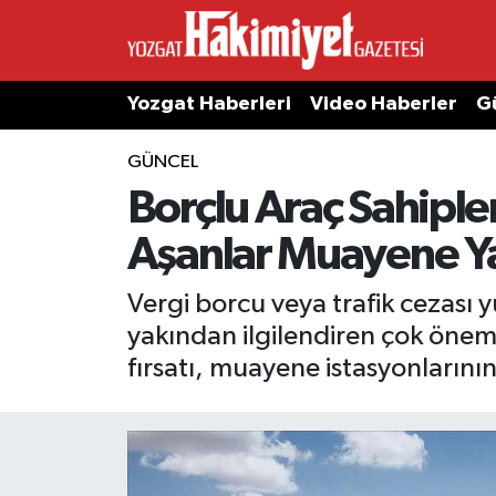
Yozgat Haberleri
Video Haberler
G
GÜNCEL
Borçlu Araç Sahiple
Aşanlar Muayene Ya
Vergi borcu veya trafik cezas
yakından ilgilendiren çok öneml
fırsatı, muayene istasyonlarının