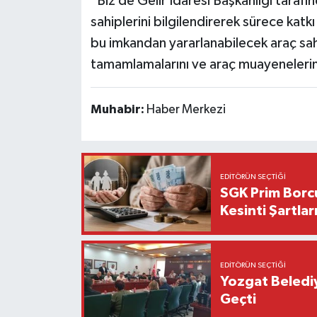
"Biz de Gelir İdaresi Başkanlığı tarafı
sahiplerini bilgilendirerek sürece kat
bu imkandan yararlanabilecek araç sah
tamamlamalarını ve araç muayenelerin
Muhabir:
Haber Merkezi
EDITÖRÜN SEÇTIĞI
SGK Prim Borc
Kesinti Şartlar
EDITÖRÜN SEÇTIĞI
Yozgat Beledi
Geçti