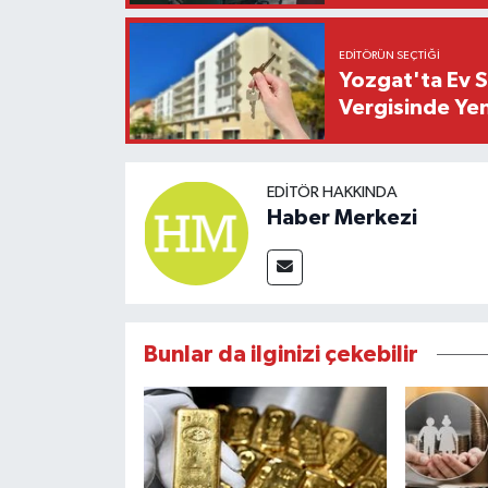
EDITÖRÜN SEÇTIĞI
Yozgat'ta Ev 
Vergisinde Ye
EDITÖR HAKKINDA
Haber Merkezi
Bunlar da ilginizi çekebilir