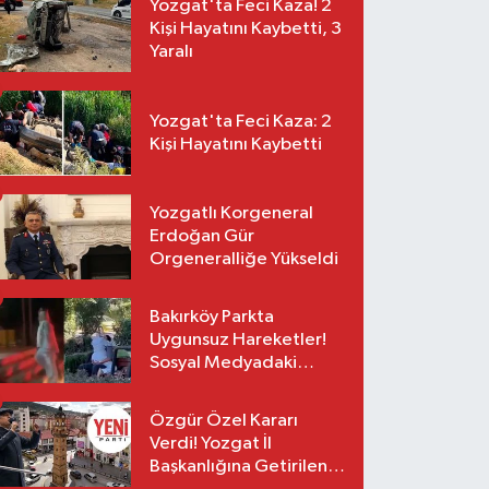
Yozgat'ta Feci Kaza! 2
Kişi Hayatını Kaybetti, 3
Yaralı
Yozgat'ta Feci Kaza: 2
Kişi Hayatını Kaybetti
Yozgatlı Korgeneral
Erdoğan Gür
Orgeneralliğe Yükseldi
Bakırköy Parkta
Uygunsuz Hareketler!
Sosyal Medyadaki
Görüntüler Sonrası
Gözaltı
Özgür Özel Kararı
Verdi! Yozgat İl
Başkanlığına Getirilen