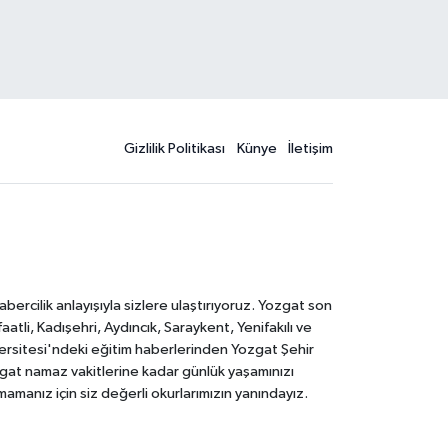
Gizlilik Politikası
Künye
İletişim
rcilik anlayışıyla sizlere ulaştırıyoruz. Yozgat son
li, Kadışehri, Aydıncık, Saraykent, Yenifakılı ve
versitesi'ndeki eğitim haberlerinden Yozgat Şehir
zgat namaz vakitlerine kadar günlük yaşamınızı
rmamanız için siz değerli okurlarımızın yanındayız.