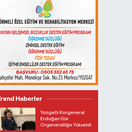
Trend Haberler
Yozgatlı Korgeneral
Erdoğan Gür
Orgeneralliğe Yükseldi