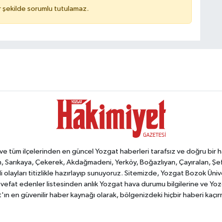
 şekilde sorumlu tutulamaz.
tüm ilçelerinden en güncel Yozgat haberleri tarafsız ve doğru bir habe
, Sarıkaya, Çekerek, Akdağmadeni, Yerköy, Boğazlıyan, Çayıralan, Şefaat
 olayları titizlikle hazırlayıp sunuyoruz. Sitemizde, Yozgat Bozok Üni
vefat edenler listesinden anlık Yozgat hava durumu bilgilerine ve Yo
at'ın en güvenilir haber kaynağı olarak, bölgenizdeki hiçbir haberi kaçı