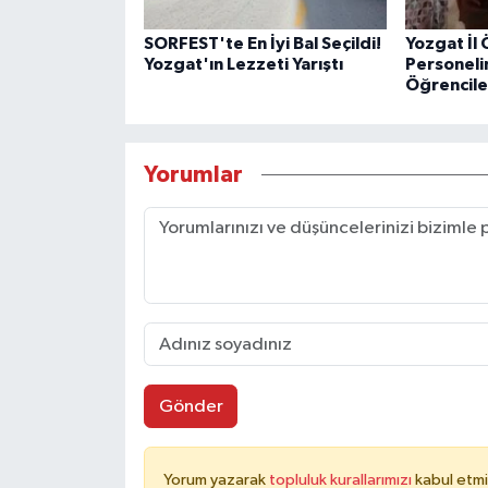
SORFEST'te En İyi Bal Seçildi!
Yozgat İl 
Yozgat'ın Lezzeti Yarıştı
Personeli
Öğrencile
Yorumlar
Gönder
Yorum yazarak
topluluk kurallarımızı
kabul etmi