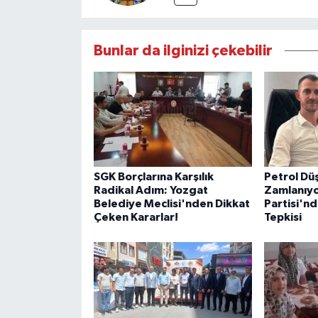
Bunlar da ilginizi çekebilir
SGK Borçlarına Karşılık
Petrol Dü
Radikal Adım: Yozgat
Zamlanıyo
Belediye Meclisi'nden Dikkat
Partisi'nd
Çeken Kararlar!
Tepkisi