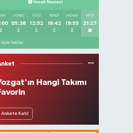
İmsak Namazı
SAK
GÜNEŞ
ÖĞLE
İKINDI
AKŞAM
YATSI
:00
05:38
12:52
16:42
19:55
21:27
Aylık Vakitler
Anket
Yozgat'ın Hangi Takımı
Favorin
Ankete Katıl