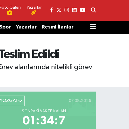
Foto Galeri
Yazarlar
Spor
Yazarlar
Resmi İlanlar
Teslim Edildi
rev alanlarında nitelikli görev
YOZGAT
07.08.2026
SONRAKI VAKTE KALAN
01:34:7