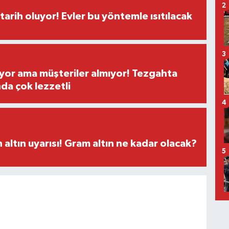
2
tarih oluyor! Evler bu yöntemle ısıtılacak
3
yor ama müşteriler almıyor! Tezgahta
nda çok lezzetli
4
altın uyarısı! Gram altın ne kadar olacak?
5