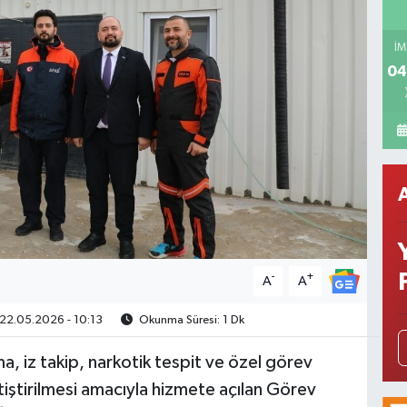
İM
04
-
+
A
A
22.05.2026 - 10:13
Okunma Süresi: 1 Dk
, iz takip, narkotik tespit ve özel görev
etiştirilmesi amacıyla hizmete açılan Görev