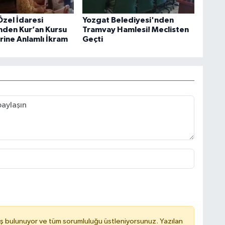
Özel İdaresi
Yozgat Belediyesi'nden
nden Kur’an Kursu
Tramvay Hamlesi! Meclisten
rine Anlamlı İkram
Geçti
ş bulunuyor ve tüm sorumluluğu üstleniyorsunuz. Yazılan