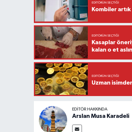
EDITÖRÜN SEÇTIĞI
Kombiler artık 
EDITÖRÜN SEÇTIĞI
Kasaplar öneri
kalan o et aslı
EDITÖRÜN SEÇTIĞI
Uzman isimden 
EDITÖR HAKKINDA
Arslan Musa Karadeli