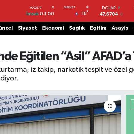
DOLAR
°
18
İmsak
04:00
47,6704
0
EURO
55,0406
-0.08
üncel
Siyaset
Ekonomi
Sağlık
Eğitim
Asayiş
STERLİN
64,2143
0
GRAM ALTIN
6500.87
0.12
nde Eğitilen “Asil” AFAD’a 
BİST100
13.799
70
tarma, iz takip, narkotik tespit ve özel gö
BITCOIN
diyor.
64.643,95
0.16