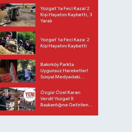
Yozgat'ta Feci Kaza! 2
Kişi Hayatını Kaybetti, 3
Yaralı
Yozgat'ta Feci Kaza: 2
Kişi Hayatını Kaybetti
Bakırköy Parkta
Uygunsuz Hareketler!
Sosyal Medyadaki
Görüntüler Sonrası
Gözaltı
Özgür Özel Kararı
Verdi! Yozgat İl
Başkanlığına Getirilen
O İsim Açıklandı