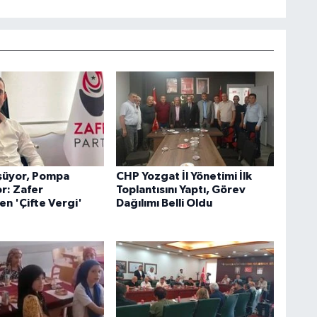
şüyor, Pompa
CHP Yozgat İl Yönetimi İlk
r: Zafer
Toplantısını Yaptı, Görev
en 'Çifte Vergi'
Dağılımı Belli Oldu