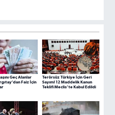
aşını Geç Alanlar
Terörsüz Türkiye İçin Geri
rgıtay’dan Faiz İçin
Sayım! 12 Maddelik Kanun
ar
Teklifi Meclis’te Kabul Edildi