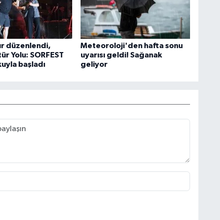
ur düzenlendi,
Meteoroloji'den hafta sonu
tür Yolu: SORFEST
uyarısı geldi! Sağanak
uyla başladı
geliyor