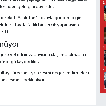
2
elerinden geldiğini duyurdu.
 bereketi Allah'tan" notuyla gönderildiğini
i kurultayda farklı bir tercih yapmasına
3
etti.
ürüyor
4
 göre yeterli imza sayısına ulaşılmış olmasına
dürdüğü kaydedildi.
5
tay sürecine ilişkin resmi değerlendirmelerin
 netleşmesi bekleniyor.