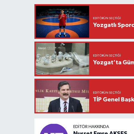
EDITÖRÜN SEÇTIĞI
Yozgatlı Sporcu
EDITÖRÜN SEÇTIĞI
Yozgat’ta Gümüş
EDITÖRÜN SEÇTIĞI
TİP Genel Başk
EDITÖR HAKKINDA
Nusret Emre AKSES