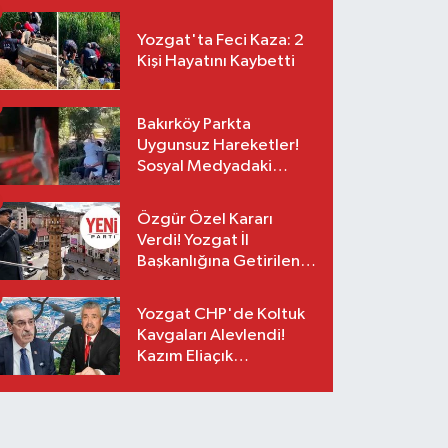
Yozgat'ta Feci Kaza: 2
Kişi Hayatını Kaybetti
Bakırköy Parkta
Uygunsuz Hareketler!
Sosyal Medyadaki
Görüntüler Sonrası
Gözaltı
Özgür Özel Kararı
Verdi! Yozgat İl
Başkanlığına Getirilen
O İsim Açıklandı
Yozgat CHP'de Koltuk
Kavgaları Alevlendi!
Kazım Eliaçık
Suskunluğunu Bozdu!