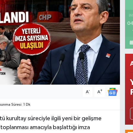
İM
04
-
+
A
A
unma Süresi: 1 Dk
kurultay süreciyle ilgili yeni bir gelişme
n toplanması amacıyla başlattığı imza