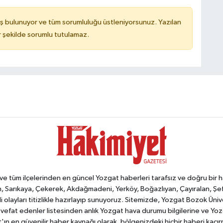
ş bulunuyor ve tüm sorumluluğu üstleniyorsunuz. Yazılan
 şekilde sorumlu tutulamaz.
tüm ilçelerinden en güncel Yozgat haberleri tarafsız ve doğru bir habe
, Sarıkaya, Çekerek, Akdağmadeni, Yerköy, Boğazlıyan, Çayıralan, Şefaat
 olayları titizlikle hazırlayıp sunuyoruz. Sitemizde, Yozgat Bozok Üni
vefat edenler listesinden anlık Yozgat hava durumu bilgilerine ve Yo
at'ın en güvenilir haber kaynağı olarak, bölgenizdeki hiçbir haberi kaçı