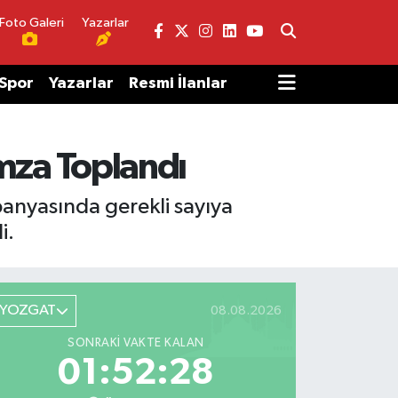
Foto Galeri
Yazarlar
Spor
Yazarlar
Resmi İlanlar
 İmza Toplandı
anyasında gerekli sayıya
i.
YOZGAT
08.08.2026
SONRAKI VAKTE KALAN
01:52:28