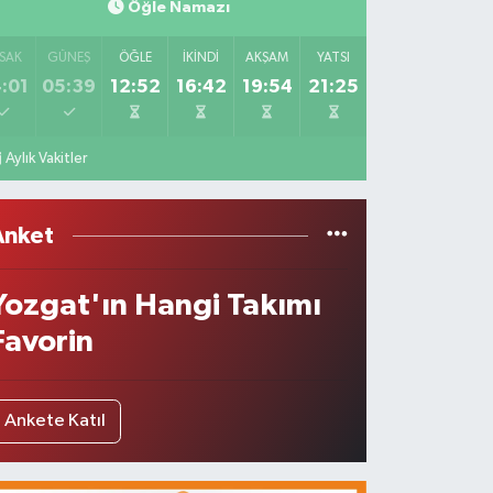
Öğle Namazı
SAK
GÜNEŞ
ÖĞLE
İKINDI
AKŞAM
YATSI
:01
05:39
12:52
16:42
19:54
21:25
Aylık Vakitler
Anket
Yozgat'ın Hangi Takımı
Favorin
Ankete Katıl