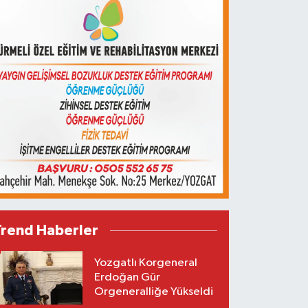
Trend Haberler
Yozgatlı Korgeneral
Erdoğan Gür
Orgeneralliğe Yükseldi