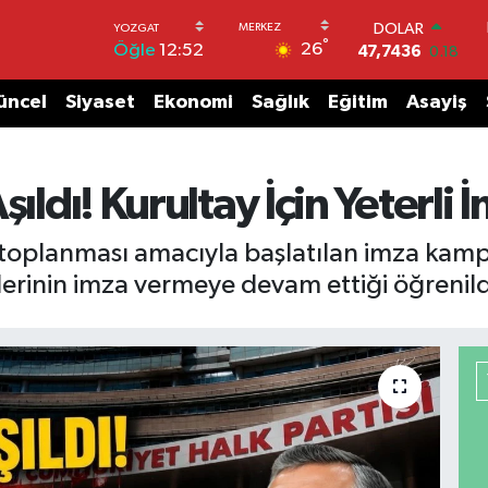
DOLAR
°
26
Öğle
12:52
47,7436
0.18
EURO
55,2510
0.32
üncel
Siyaset
Ekonomi
Sağlık
Eğitim
Asayiş
STERLİN
64,4811
0.38
GRAM ALTIN
6660.55
0.03
şıldı! Kurultay İçin Yeterli
BİST100
13.779
-14
toplanması amacıyla başlatılan imza kamp
BITCOIN
gelerinin imza vermeye devam ettiği öğrenild
64.959,79
1.11