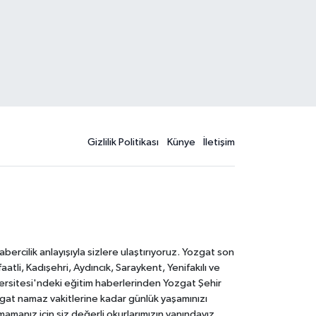
Gizlilik Politikası
Künye
İletişim
rcilik anlayışıyla sizlere ulaştırıyoruz. Yozgat son
li, Kadışehri, Aydıncık, Saraykent, Yenifakılı ve
versitesi'ndeki eğitim haberlerinden Yozgat Şehir
zgat namaz vakitlerine kadar günlük yaşamınızı
rmamanız için siz değerli okurlarımızın yanındayız.