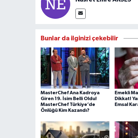
Bunlar da ilginizi çekebilir
MasterChef Ana Kadroya
Emekli Ma
Giren 19. İsim Belli Oldu!
Dikkat! Ya
MasterChef Türkiye’de
Emsal Kar
Önlüğü Kim Kazandı?