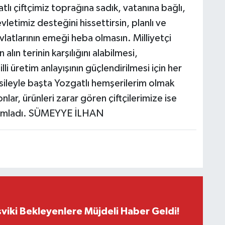
lı çiftçimiz toprağına sadık, vatanına bağlı,
vletimiz desteğini hissettirsin, planlı ve
 evlatlarının emeği heba olmasın. Milliyetçi
 alın terinin karşılığını alabilmesi,
li üretim anlayışının güçlendirilmesi için her
sileyle başta Yozgatlı hemşerilerim olmak
lar, ürünleri zarar gören çiftçilerimize ise
mamladı. SÜMEYYE İLHAN
viki Bekleyenlere Müjdeli Haber Geldi!