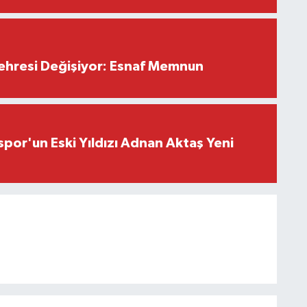
Çehresi Değişiyor: Esnaf Memnun
or'un Eski Yıldızı Adnan Aktaş Yeni