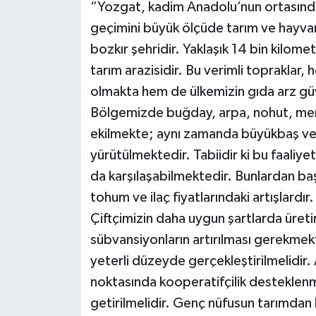
“Yozgat, kadim Anadolu’nun ortasında 
geçimini büyük ölçüde tarım ve hayvan
bozkır şehridir. Yaklaşık 14 bin kilom
tarım arazisidir. Bu verimli topraklar
olmakta hem de ülkemizin gıda arz güv
Bölgemizde buğday, arpa, nohut, merc
ekilmekte; aynı zamanda büyükbaş ve k
yürütülmektedir. Tabiidir ki bu faaliyetl
da karşılaşabilmektedir. Bunlardan başl
tohum ve ilaç fiyatlarındaki artışlardır.
Çiftçimizin daha uygun şartlarda üret
sübvansiyonların artırılması gerekme
yeterli düzeyde gerçekleştirilmelidir.
noktasında kooperatifçilik desteklenme
getirilmelidir. Genç nüfusun tarımdan