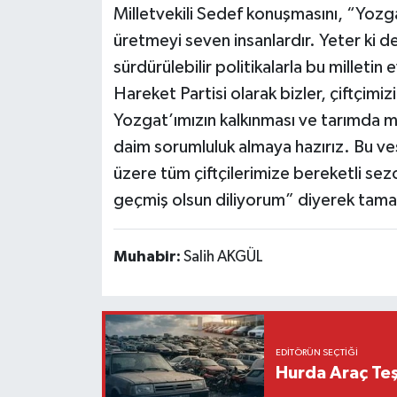
Milletvekili Sedef konuşmasını, “Yozgat
üretmeyi seven insanlardır. Yeter ki de
sürdürülebilir politikalarla bu milletin
Hareket Partisi olarak bizler, çiftçimizin
Yozgat’ımızın kalkınması ve tarımda mil
daim sorumluluk almaya hazırız. Bu ve
üzere tüm çiftçilerimize bereketli sezon
geçmiş olsun diliyorum” diyerek ta
Muhabir:
Salih AKGÜL
EDITÖRÜN SEÇTIĞI
Hurda Araç Teş