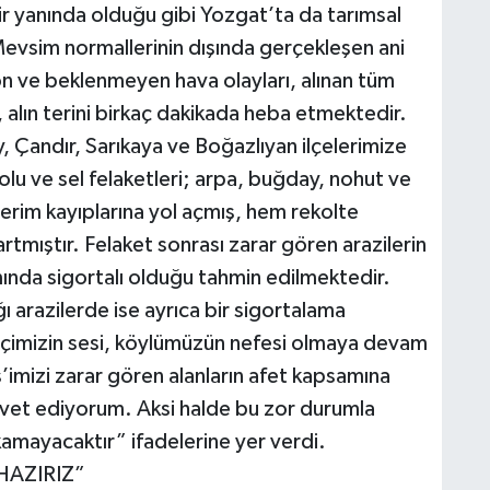
 bir yanında olduğu gibi Yozgat’ta da tarımsal
Mevsim normallerinin dışında gerçekleşen ani
 don ve beklenmeyen hava olayları, alınan tüm
 alın terini birkaç dakikada heba etmektedir.
, Çandır, Sarıkaya ve Boğazlıyan ilçelerimize
u ve sel felaketleri; arpa, buğday, nohut ve
erim kayıplarına yol açmış, hem rekolte
tmıştır. Felaket sonrası zarar gören arazilerin
nda sigortalı olduğu tahmin edilmektedir.
ığı arazilerde ise ayrıca bir sigortalama
tçimizin sesi, köylümüzün nefesi olmaya devam
’imizi zarar gören alanların afet kapsamına
vet ediyorum. Aksi halde bu zor durumla
ıkamayacaktır” ifadelerine yer verdi.
HAZIRIZ”