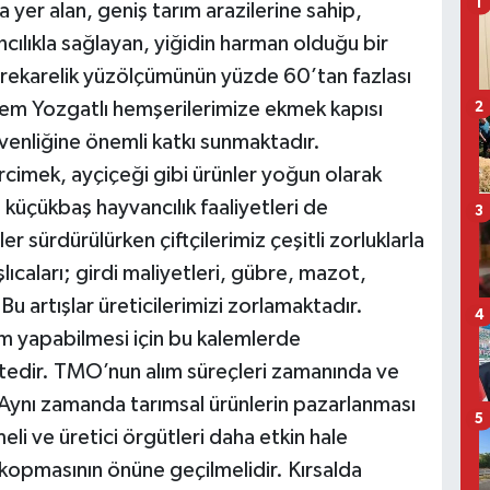
1
yer alan, geniş tarım arazilerine sahip,
cılıkla sağlayan, yiğidin harman olduğu bir
etrekarelik yüzölçümünün yüzde 60’tan fazlası
, hem Yozgatlı hemşerilerimize ekmek kapısı
2
enliğine önemli katkı sunmaktadır.
imek, ayçiçeği gibi ürünler yoğun olarak
üçükbaş hayvancılık faaliyetleri de
3
er sürdürülürken çiftçilerimiz çeşitli zorluklarla
ıcaları; girdi maliyetleri, gübre, mazot,
 Bu artışlar üreticilerimizi zorlamaktadır.
4
im yapabilmesi için bu kalemlerde
ktedir. TMO’nun alım süreçleri zamanında ve
 Aynı zamanda tarımsal ürünlerin pazarlanması
5
li ve üretici örgütleri daha etkin hale
 kopmasının önüne geçilmelidir. Kırsalda