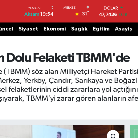
DOLAR
°
31
Akşam
19:54
47,7436
0.18
EURO
55,2510
0.32
üncel
Siyaset
Ekonomi
Sağlık
Eğitim
Asayiş
STERLİN
64,4811
0.38
GRAM ALTIN
6660.55
0.03
rin Dolu Felaketi TBMM'de
BİST100
13.779
-14
 (TBMM) söz alan Milliyetçi Hareket Partisi
BITCOIN
rkez, Yerköy, Çandır, Sarıkaya ve Boğazlıy
64.944,08
-0.18
felaketlerinin ciddi zararlara yol açtığını 
şıyarak, TBMM’yi zarar gören alanların af