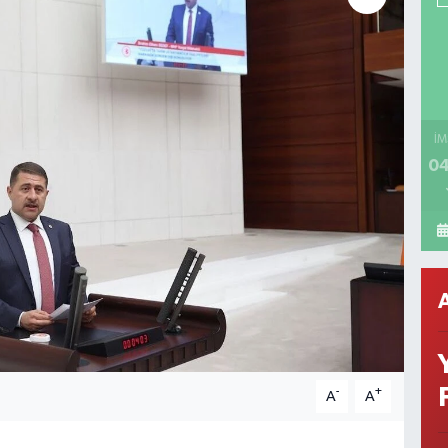
İM
04
-
+
A
A