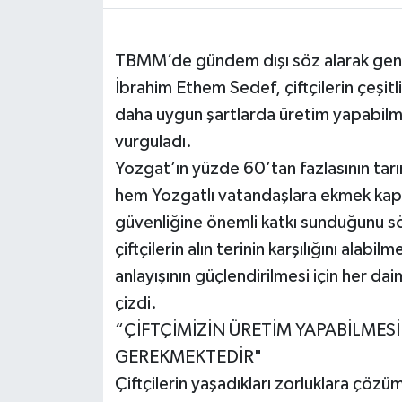
TBMM’de gündem dışı söz alarak genel
İbrahim Ethem Sedef, çiftçilerin çeşitli 
daha uygun şartlarda üretim yapabilmes
vurguladı.
Yozgat’ın yüzde 60’tan fazlasının tarı
hem Yozgatlı vatandaşlara ekmek kapı
güvenliğine önemli katkı sunduğunu sö
çiftçilerin alın terinin karşılığını alabi
anlayışının güçlendirilmesi için her dai
çizdi.
“ÇİFTÇİMİZİN ÜRETİM YAPABİLMESİ
GEREKMEKTEDİR"
Çiftçilerin yaşadıkları zorluklara çözü