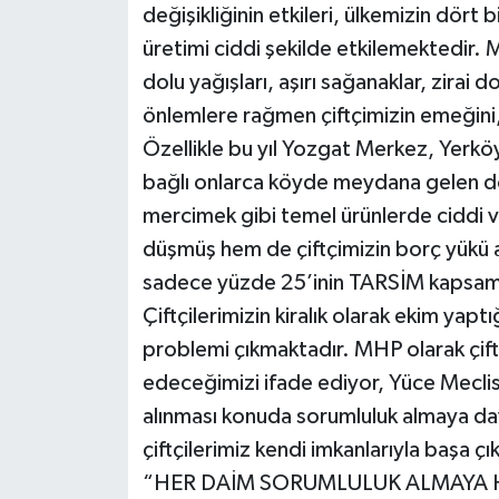
değişikliğinin etkileri, ülkemizin dört
üretimi ciddi şekilde etkilemektedir. 
dolu yağışları, aşırı sağanaklar, zirai
önlemlere rağmen çiftçimizin emeğini,
Özellikle bu yıl Yozgat Merkez, Yerköy
bağlı onlarca köyde meydana gelen dol
mercimek gibi temel ürünlerde ciddi v
düşmüş hem de çiftçimizin borç yükü ar
sadece yüzde 25’inin TARSİM kapsamı
Çiftçilerimizin kiralık olarak ekim yapt
problemi çıkmaktadır. MHP olarak çif
edeceğimizi ifade ediyor, Yüce Meclis
alınması konuda sorumluluk almaya da
çiftçilerimiz kendi imkanlarıyla başa ç
“HER DAİM SORUMLULUK ALMAYA 