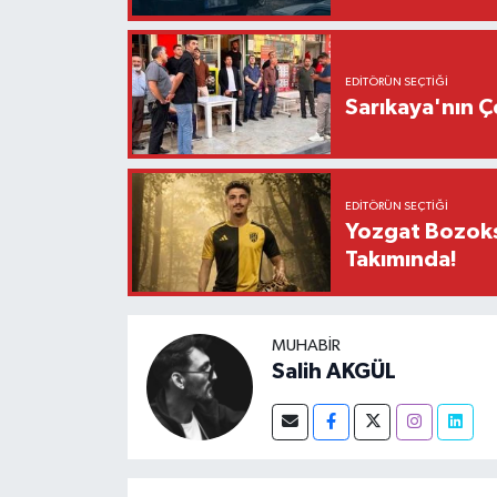
EDITÖRÜN SEÇTIĞI
Sarıkaya'nın 
EDITÖRÜN SEÇTIĞI
Yozgat Bozoksp
Takımında!
MUHABIR
Salih AKGÜL