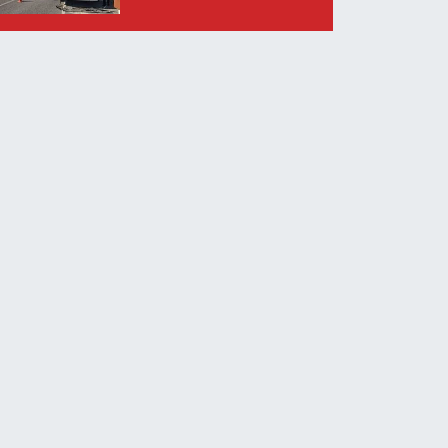
kaybı yok, maddi hasar
var