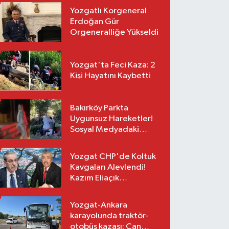
Yozgatlı Korgeneral
Erdoğan Gür
Orgeneralliğe Yükseldi
Yozgat'ta Feci Kaza: 2
Kişi Hayatını Kaybetti
Bakırköy Parkta
Uygunsuz Hareketler!
Sosyal Medyadaki
Görüntüler Sonrası
Gözaltı
Yozgat CHP'de Koltuk
Kavgaları Alevlendi!
Kazım Eliaçık
Suskunluğunu Bozdu!
Yozgat-Ankara
karayolunda traktör-
otobüs kazası: Can