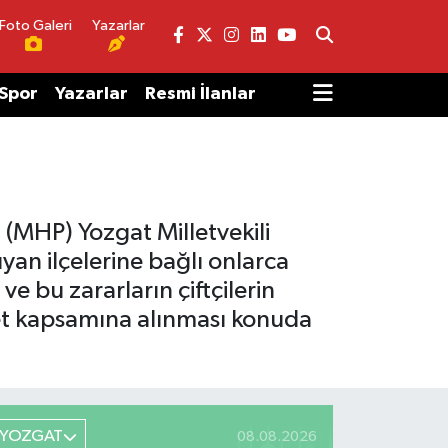
Foto Galeri
Yazarlar
Spor
Yazarlar
Resmi İlanlar
 (MHP) Yozgat Milletvekili
an ilçelerine bağlı onlarca
ve bu zararların çiftçilerin
et kapsamına alınması konuda
YOZGAT
08.08.2026