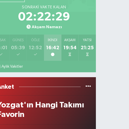
SONRAKI VAKTE KALAN
02:22:29
Akşam Namazı
SAK
GÜNEŞ
ÖĞLE
İKINDI
AKŞAM
YATSI
:01
05:39
12:52
16:42
19:54
21:25
Aylık Vakitler
Anket
Yozgat'ın Hangi Takımı
Favorin