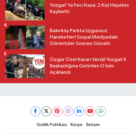
Yozgat'ta Feci Kaza: 2 Kişi Hayatını
Kaybetti
4
Bakırköy Parkta Uygunsuz
Hareketler! Sosyal Medyadaki
Görüntüler Sonrası Gözaltı
5
Özgür Özel Kararı Verdi! Yozgat İl
Başkanlığına Getirilen O İsim
Açıklandı
Gizlilik Politikası
Künye
İletişim