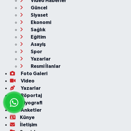
Video Haberler
Güncel
Siyaset
Ekonomi
Sağlık
Eğitim
Asayiş
Spor
Yazarlar
Resmi İlanlar
Foto Galeri
Video
Yazarlar
Röportaj
Biyografi
Anketler
Künye
İletişim