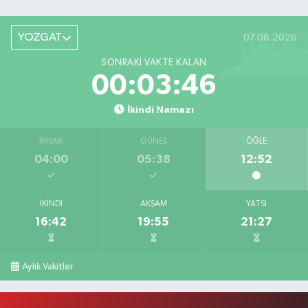
YOZGAT
07.08.2026
SONRAKI VAKTE KALAN
00:03:46
İkindi Namazı
İMSAK
GÜNEŞ
ÖĞLE
04:00
05:38
12:52
İKINDI
AKŞAM
YATSI
16:42
19:55
21:27
Aylık Vakitler