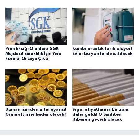
Prim Eksiği Olanlara SGK
Kombiler artık tarih oluyor!
Müjdesi! Emeklilik İçin Yeni
Evler bu yöntemle ısıtılacak
Formül Ortaya Çıktı
Uzman isimden altın uyarısı!
Sigara fiyatlarına bir zam
Gram altın ne kadar olacak?
daha geldi! O tarihten
itibaren geçerli olacak