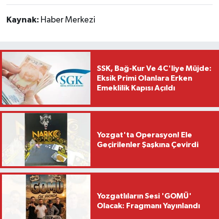
Kaynak:
Haber Merkezi
SSK, Bağ-Kur Ve 4C'liye Müjde:
Eksik Primi Olanlara Erken
Emeklilik Kapısı Açıldı
Yozgat'ta Operasyon! Ele
Geçirilenler Şaşkına Çevirdi
Yozgatlıların Sesi 'GOMÜ'
Olacak: Fragmanı Yayınlandı