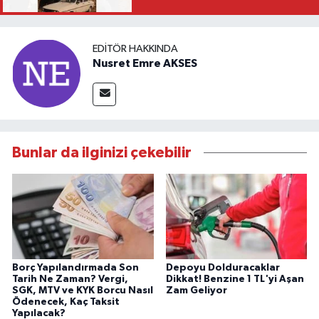
EDITÖR HAKKINDA
Nusret Emre AKSES
Bunlar da ilginizi çekebilir
Borç Yapılandırmada Son
Depoyu Dolduracaklar
Tarih Ne Zaman? Vergi,
Dikkat! Benzine 1 TL'yi Aşan
SGK, MTV ve KYK Borcu Nasıl
Zam Geliyor
Ödenecek, Kaç Taksit
Yapılacak?