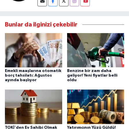
Bunlar da ilginizi çekebilir
Emekli maaşlarına otomatik
Benzine bir zam daha
borç tahsilatı: Ağustos
geliyor! Yeni fiyatlar belli
ayında başlıyor
oldu
TOKİ'den Ev Sahibi Olmak
Yatırımcının Yüzü Güldü!