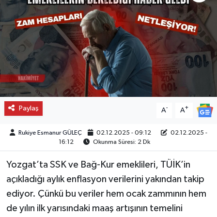
Paylaş
-
+
A
A
Rukiye Esmanur GÜLEÇ
02.12.2025 - 09:12
02.12.2025 -
16:12
Okunma Süresi: 2 Dk
Yozgat’ta SSK ve Bağ-Kur emeklileri, TÜİK’in
açıkladığı aylık enflasyon verilerini yakından takip
ediyor. Çünkü bu veriler hem ocak zammının hem
de yılın ilk yarısındaki maaş artışının temelini