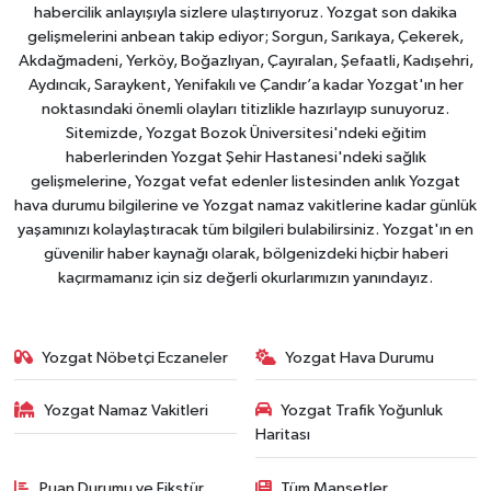
habercilik anlayışıyla sizlere ulaştırıyoruz. Yozgat son dakika
gelişmelerini anbean takip ediyor; Sorgun, Sarıkaya, Çekerek,
Akdağmadeni, Yerköy, Boğazlıyan, Çayıralan, Şefaatli, Kadışehri,
Aydıncık, Saraykent, Yenifakılı ve Çandır’a kadar Yozgat'ın her
noktasındaki önemli olayları titizlikle hazırlayıp sunuyoruz.
Sitemizde, Yozgat Bozok Üniversitesi'ndeki eğitim
haberlerinden Yozgat Şehir Hastanesi'ndeki sağlık
gelişmelerine, Yozgat vefat edenler listesinden anlık Yozgat
hava durumu bilgilerine ve Yozgat namaz vakitlerine kadar günlük
yaşamınızı kolaylaştıracak tüm bilgileri bulabilirsiniz. Yozgat'ın en
güvenilir haber kaynağı olarak, bölgenizdeki hiçbir haberi
kaçırmamanız için siz değerli okurlarımızın yanındayız.
Yozgat Nöbetçi Eczaneler
Yozgat Hava Durumu
Yozgat Namaz Vakitleri
Yozgat Trafik Yoğunluk
Haritası
Puan Durumu ve Fikstür
Tüm Manşetler