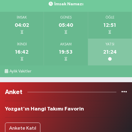
İmsak Namazı
İMSAK
GÜNEŞ
ÖĞLE
04:02
05:40
12:51
İKINDI
AKŞAM
YATSI
16:42
19:53
21:24
Aylık Vakitler
Anket
Yozgat'ın Hangi Takımı Favorin
Ankete Katıl