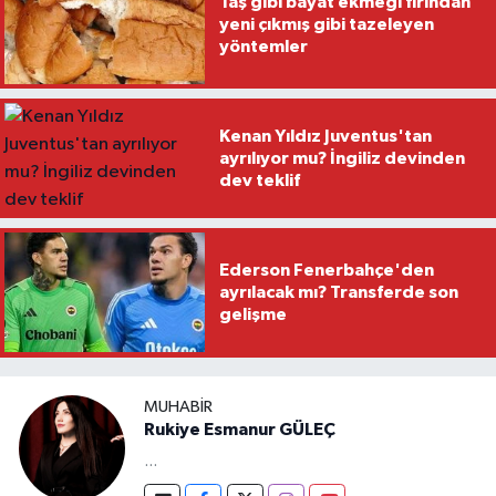
Taş gibi bayat ekmeği fırından
yeni çıkmış gibi tazeleyen
yöntemler
Kenan Yıldız Juventus'tan
ayrılıyor mu? İngiliz devinden
dev teklif
Ederson Fenerbahçe'den
ayrılacak mı? Transferde son
gelişme
MUHABIR
Rukiye Esmanur GÜLEÇ
...