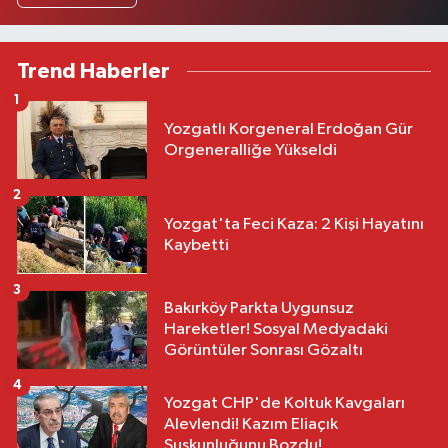
Trend Haberler
1
Yozgatlı Korgeneral Erdoğan Gür
Orgeneralliğe Yükseldi
2
Yozgat'ta Feci Kaza: 2 Kişi Hayatını
Kaybetti
3
Bakırköy Parkta Uygunsuz
Hareketler! Sosyal Medyadaki
Görüntüler Sonrası Gözaltı
4
Yozgat CHP'de Koltuk Kavgaları
Alevlendi! Kazım Eliaçık
Suskunluğunu Bozdu!