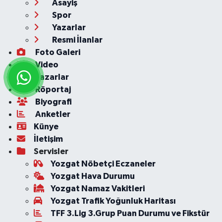
Asayiş
Spor
Yazarlar
Resmi İlanlar
Foto Galeri
Video
Yazarlar
Röportaj
Biyografi
Anketler
Künye
İletişim
Servisler
Yozgat Nöbetçi Eczaneler
Yozgat Hava Durumu
Yozgat Namaz Vakitleri
Yozgat Trafik Yoğunluk Haritası
TFF 3.Lig 3.Grup Puan Durumu ve Fikstür