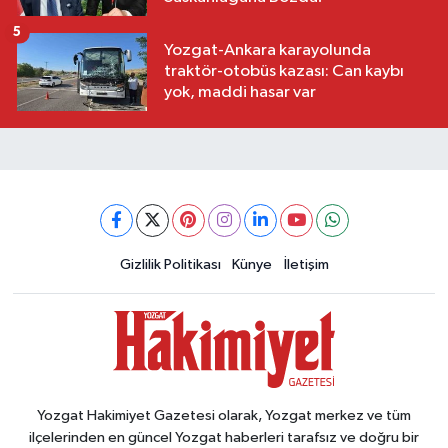
5
Yozgat-Ankara karayolunda
traktör-otobüs kazası: Can kaybı
yok, maddi hasar var
Gizlilik Politikası
Künye
İletişim
Yozgat Hakimiyet Gazetesi olarak, Yozgat merkez ve tüm
ilçelerinden en güncel Yozgat haberleri tarafsız ve doğru bir