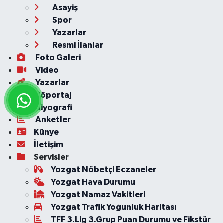
Asayiş
Spor
Yazarlar
Resmi İlanlar
Foto Galeri
Video
Yazarlar
Röportaj
Biyografi
Anketler
Künye
İletişim
Servisler
Yozgat Nöbetçi Eczaneler
Yozgat Hava Durumu
Yozgat Namaz Vakitleri
Yozgat Trafik Yoğunluk Haritası
TFF 3.Lig 3.Grup Puan Durumu ve Fikstür