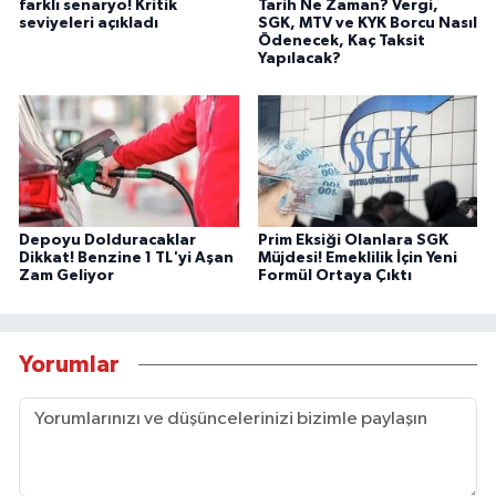
farklı senaryo! Kritik
Tarih Ne Zaman? Vergi,
seviyeleri açıkladı
SGK, MTV ve KYK Borcu Nasıl
Ödenecek, Kaç Taksit
Yapılacak?
Depoyu Dolduracaklar
Prim Eksiği Olanlara SGK
Dikkat! Benzine 1 TL'yi Aşan
Müjdesi! Emeklilik İçin Yeni
Zam Geliyor
Formül Ortaya Çıktı
Yorumlar