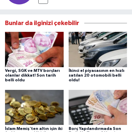
Bunlar da ilginizi çekebilir
Vergi, SGK ve MTV borçları
İkinci el piyasasının en hızlı
olanlar dikkat! Son tarih
satılan 20 otomobili belli
belli oldu
oldu!
İslam Memiş'ten altın için iki
Borç Yapılandırmada Son