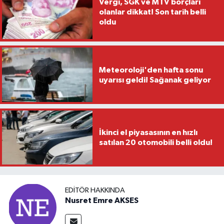
Vergi, SGK ve MTV borçları
olanlar dikkat! Son tarih belli
oldu
Meteoroloji'den hafta sonu
uyarısı geldi! Sağanak geliyor
İkinci el piyasasının en hızlı
satılan 20 otomobili belli oldu!
EDITÖR HAKKINDA
Nusret Emre AKSES