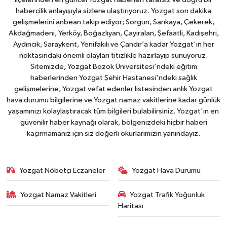
habercilik anlayışıyla sizlere ulaştırıyoruz. Yozgat son dakika
gelişmelerini anbean takip ediyor; Sorgun, Sarıkaya, Çekerek,
Akdağmadeni, Yerköy, Boğazlıyan, Çayıralan, Şefaatli, Kadışehri,
Aydıncık, Saraykent, Yenifakılı ve Çandır’a kadar Yozgat'ın her
noktasındaki önemli olayları titizlikle hazırlayıp sunuyoruz.
Sitemizde, Yozgat Bozok Üniversitesi'ndeki eğitim
haberlerinden Yozgat Şehir Hastanesi'ndeki sağlık
gelişmelerine, Yozgat vefat edenler listesinden anlık Yozgat
hava durumu bilgilerine ve Yozgat namaz vakitlerine kadar günlük
yaşamınızı kolaylaştıracak tüm bilgileri bulabilirsiniz. Yozgat'ın en
güvenilir haber kaynağı olarak, bölgenizdeki hiçbir haberi
kaçırmamanız için siz değerli okurlarımızın yanındayız.
Yozgat Nöbetçi Eczaneler
Yozgat Hava Durumu
Yozgat Namaz Vakitleri
Yozgat Trafik Yoğunluk
Haritası