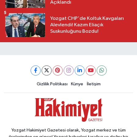
Açıklandı
5
Yozgat CHP'de Koltuk Kavgaları
Alevlendi! Kazım Eliaçık
Suskunluğunu Bozdu!
Gizlilik Politikası
Künye
İletişim
Yozgat Hakimiyet Gazetesi olarak, Yozgat merkez ve tüm
ilçelerinden en güncel Yozgat haberleri tarafsız ve doğru bir