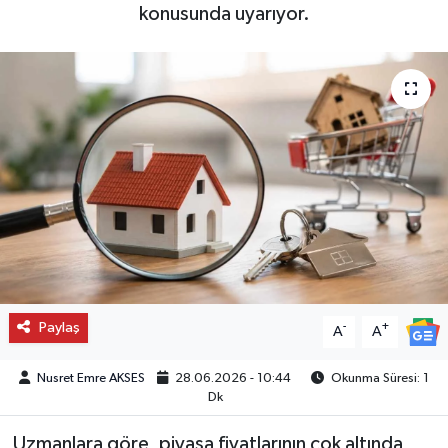
konusunda uyarıyor.
Paylaş
-
+
A
A
Nusret Emre AKSES
28.06.2026 - 10:44
Okunma Süresi: 1
Dk
Uzmanlara göre, piyasa fiyatlarının çok altında