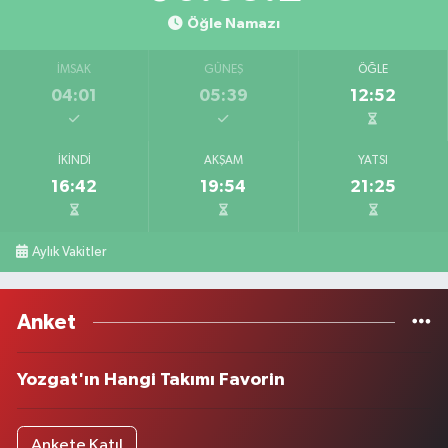
Öğle Namazı
İMSAK
GÜNEŞ
ÖĞLE
04:01
05:39
12:52
İKINDI
AKŞAM
YATSI
16:42
19:54
21:25
Aylık Vakitler
Anket
Yozgat'ın Hangi Takımı Favorin
Ankete Katıl