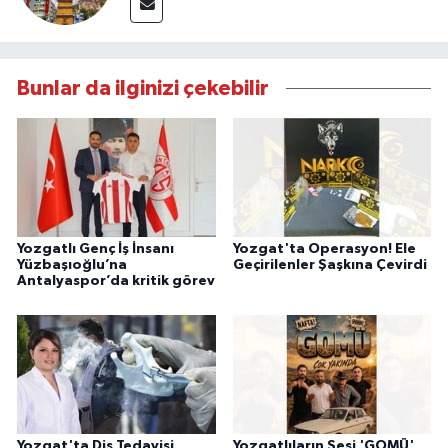
Bunlar da ilginizi çekebilir
Yozgatlı Genç İş İnsanı
Yozgat'ta Operasyon! Ele
Yüzbaşıoğlu’na
Geçirilenler Şaşkına Çevirdi
Antalyaspor’da kritik görev
Yozgat'ta Diş Tedavisi
Yozgatlıların Sesi 'GOMÜ'