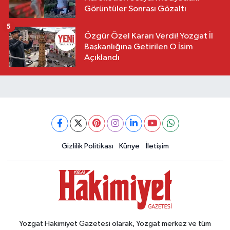
Görüntüler Sonrası Gözaltı
5
Özgür Özel Kararı Verdi! Yozgat İl
Başkanlığına Getirilen O İsim
Açıklandı
Gizlilik Politikası
Künye
İletişim
Yozgat Hakimiyet Gazetesi olarak, Yozgat merkez ve tüm