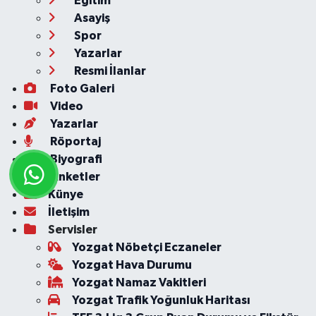
Eğitim
Asayiş
Spor
Yazarlar
Resmi İlanlar
Foto Galeri
Video
Yazarlar
Röportaj
Biyografi
Anketler
Künye
İletişim
Servisler
Yozgat Nöbetçi Eczaneler
Yozgat Hava Durumu
Yozgat Namaz Vakitleri
Yozgat Trafik Yoğunluk Haritası