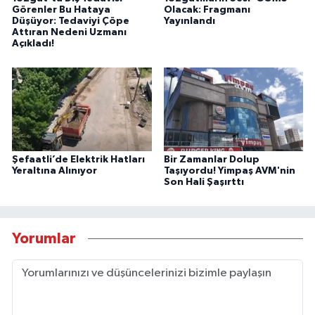
Görenler Bu Hataya
Olacak: Fragmanı
Düşüyor: Tedaviyi Çöpe
Yayınlandı
Attıran Nedeni Uzmanı
Açıkladı!
Şefaatli’de Elektrik Hatları
Bir Zamanlar Dolup
Yeraltına Alınıyor
Taşıyordu! Yimpaş AVM'nin
Son Hali Şaşırttı
Yorumlar