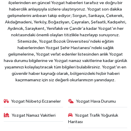
ilçelerinden en güncel Yozgat haberleri tarafsız ve doğru bir
habercilik anlayışıyla sizlere ulaştırıyoruz. Yozgat son dakika
gelişmelerini anbean takip ediyor; Sorgun, Sarıkaya, Çekerek,
Akdağmadeni, Yerköy, Boğazlıyan, Çayıralan, Şefaatli, Kadışehri,
Aydıncık, Saraykent, Yenifakılı ve Çandır’a kadar Yozgat'ın her
noktasındaki önemli olayları titizlikle hazırlayıp sunuyoruz.
Sitemizde, Yozgat Bozok Üniversitesi'ndeki eğitim
haberlerinden Yozgat Şehir Hastanesi'ndeki sağlık
gelişmelerine, Yozgat vefat edenler listesinden anlık Yozgat
hava durumu bilgilerine ve Yozgat namaz vakitlerine kadar günlük
yaşamınızı kolaylaştıracak tüm bilgileri bulabilirsiniz. Yozgat'ın en
güvenilir haber kaynağı olarak, bölgenizdeki hiçbir haberi
kaçırmamanız için siz değerli okurlarımızın yanındayız.
Yozgat Nöbetçi Eczaneler
Yozgat Hava Durumu
Yozgat Namaz Vakitleri
Yozgat Trafik Yoğunluk
Haritası