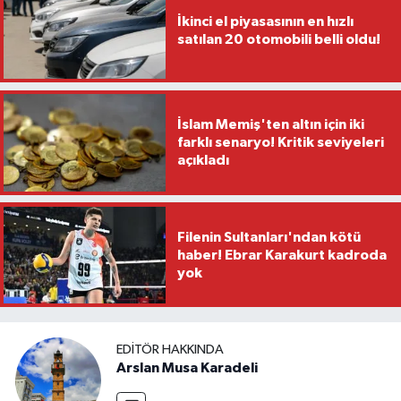
İkinci el piyasasının en hızlı
satılan 20 otomobili belli oldu!
İslam Memiş'ten altın için iki
farklı senaryo! Kritik seviyeleri
açıkladı
Filenin Sultanları'ndan kötü
haber! Ebrar Karakurt kadroda
yok
EDITÖR HAKKINDA
Arslan Musa Karadeli