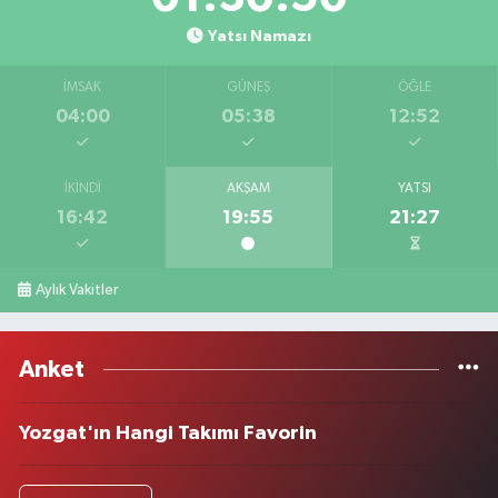
Yatsı Namazı
İMSAK
GÜNEŞ
ÖĞLE
04:00
05:38
12:52
İKINDI
AKŞAM
YATSI
16:42
19:55
21:27
Aylık Vakitler
Anket
Yozgat'ın Hangi Takımı Favorin