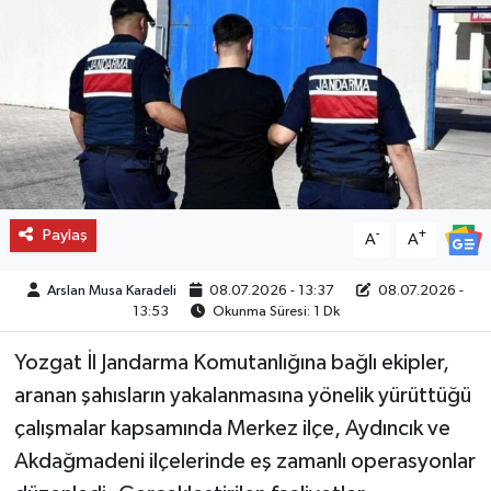
Paylaş
-
+
A
A
Arslan Musa Karadeli
08.07.2026 - 13:37
08.07.2026 -
13:53
Okunma Süresi: 1 Dk
Yozgat İl Jandarma Komutanlığına bağlı ekipler,
aranan şahısların yakalanmasına yönelik yürüttüğü
çalışmalar kapsamında Merkez ilçe, Aydıncık ve
Akdağmadeni ilçelerinde eş zamanlı operasyonlar