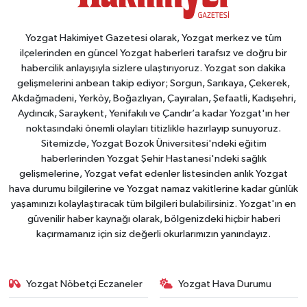
Yozgat Hakimiyet Gazetesi olarak, Yozgat merkez ve tüm
ilçelerinden en güncel Yozgat haberleri tarafsız ve doğru bir
habercilik anlayışıyla sizlere ulaştırıyoruz. Yozgat son dakika
gelişmelerini anbean takip ediyor; Sorgun, Sarıkaya, Çekerek,
Akdağmadeni, Yerköy, Boğazlıyan, Çayıralan, Şefaatli, Kadışehri,
Aydıncık, Saraykent, Yenifakılı ve Çandır’a kadar Yozgat'ın her
noktasındaki önemli olayları titizlikle hazırlayıp sunuyoruz.
Sitemizde, Yozgat Bozok Üniversitesi'ndeki eğitim
haberlerinden Yozgat Şehir Hastanesi'ndeki sağlık
gelişmelerine, Yozgat vefat edenler listesinden anlık Yozgat
hava durumu bilgilerine ve Yozgat namaz vakitlerine kadar günlük
yaşamınızı kolaylaştıracak tüm bilgileri bulabilirsiniz. Yozgat'ın en
güvenilir haber kaynağı olarak, bölgenizdeki hiçbir haberi
kaçırmamanız için siz değerli okurlarımızın yanındayız.
Yozgat Nöbetçi Eczaneler
Yozgat Hava Durumu