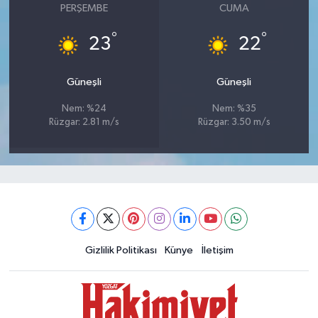
PERŞEMBE
CUMA
°
°
23
22
Güneşli
Güneşli
Nem: %24
Nem: %35
Rüzgar: 2.81 m/s
Rüzgar: 3.50 m/s
Gizlilik Politikası
Künye
İletişim