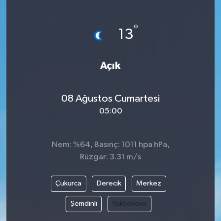
°
13
Açık
08 Ağustos Cumartesi
05:00
Nem: %64, Basınç: 1011 hpa hPa,
Rüzgar: 3.31 m/s
Çukurca
Derecik
Merkez
Şemdinli
Yüksekova