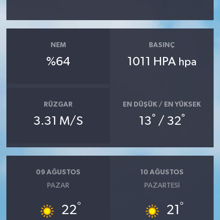
NEM
BASINÇ
%64
1011 HPA
hpa
RÜZGAR
EN DÜŞÜK / EN YÜKSEK
°
°
3.31 M/S
13
/ 32
09 AĞUSTOS
10 AĞUSTOS
PAZAR
PAZARTESI
°
°
22
21