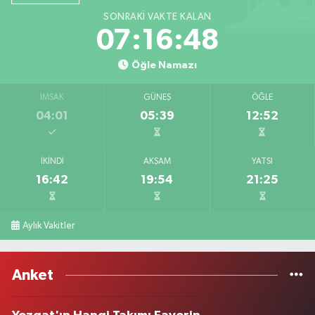
SONRAKI VAKTE KALAN
07:16:48
Öğle Namazı
İMSAK
GÜNEŞ
ÖĞLE
04:01
05:39
12:52
İKINDI
AKŞAM
YATSI
16:42
19:54
21:25
Aylık Vakitler
Anket