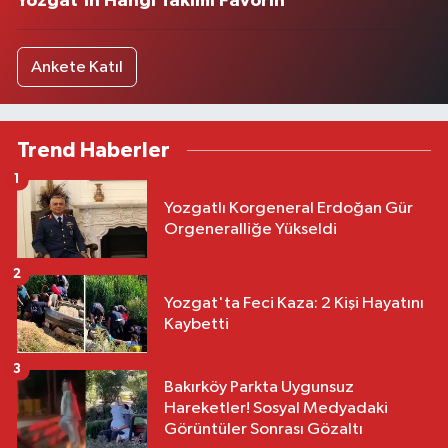
Yozgat'ın Hangi Takımı Favorin
Ankete Katıl
Trend Haberler
1
Yozgatlı Korgeneral Erdoğan Gür
Orgeneralliğe Yükseldi
2
Yozgat'ta Feci Kaza: 2 Kişi Hayatını
Kaybetti
3
Bakırköy Parkta Uygunsuz
Hareketler! Sosyal Medyadaki
Görüntüler Sonrası Gözaltı