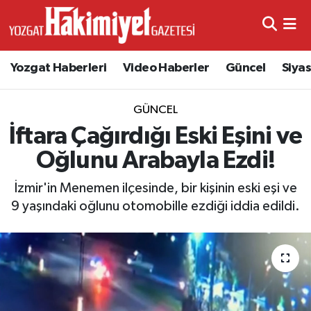
Yozgat Haberleri
Video Haberler
Güncel
Siya
GÜNCEL
İftara Çağırdığı Eski Eşini ve
Oğlunu Arabayla Ezdi!
İzmir'in Menemen ilçesinde, bir kişinin eski eşi ve
9 yaşındaki oğlunu otomobille ezdiği iddia edildi.