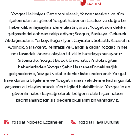
Yozgat Hakimiyet Gazetesi olarak, Yozgat merkez ve tüm
ilçelerinden en güncel Yozgat haberleri tarafsız ve doğru bir
habercilik anlayışıyla sizlere ulaştırıyoruz. Yozgat son dakika
gelişmelerini anbean takip ediyor; Sorgun, Sarıkaya, Çekerek,
Akdağmadeni, Yerköy, Boğazlıyan, Çayıralan, Şefaatli, Kadışehri,
Aydıncık, Saraykent, Yenifakılı ve Çandır’a kadar Yozgat'ın her
noktasındaki önemli olayları titizlikle hazırlayıp sunuyoruz.
Sitemizde, Yozgat Bozok Üniversitesi'ndeki eğitim
haberlerinden Yozgat Şehir Hastanesi'ndeki sağlık
gelişmelerine, Yozgat vefat edenler listesinden anlık Yozgat
hava durumu bilgilerine ve Yozgat namaz vakitlerine kadar günlük
yaşamınızı kolaylaştıracak tüm bilgileri bulabilirsiniz. Yozgat'ın en
güvenilir haber kaynağı olarak, bölgenizdeki hiçbir haberi
kaçırmamanız için siz değerli okurlarımızın yanındayız.
Yozgat Nöbetçi Eczaneler
Yozgat Hava Durumu