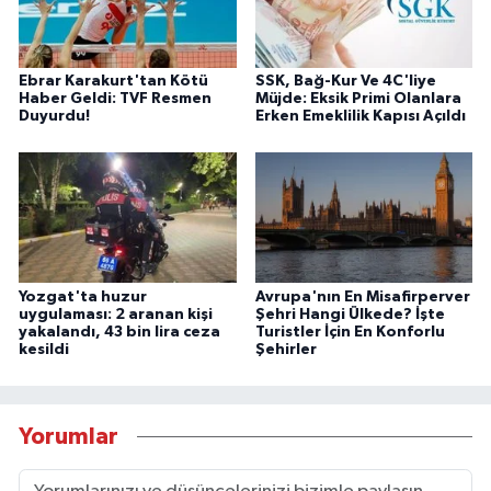
Ebrar Karakurt'tan Kötü
SSK, Bağ-Kur Ve 4C'liye
Haber Geldi: TVF Resmen
Müjde: Eksik Primi Olanlara
Duyurdu!
Erken Emeklilik Kapısı Açıldı
Yozgat'ta huzur
Avrupa'nın En Misafirperver
uygulaması: 2 aranan kişi
Şehri Hangi Ülkede? İşte
yakalandı, 43 bin lira ceza
Turistler İçin En Konforlu
kesildi
Şehirler
Yorumlar