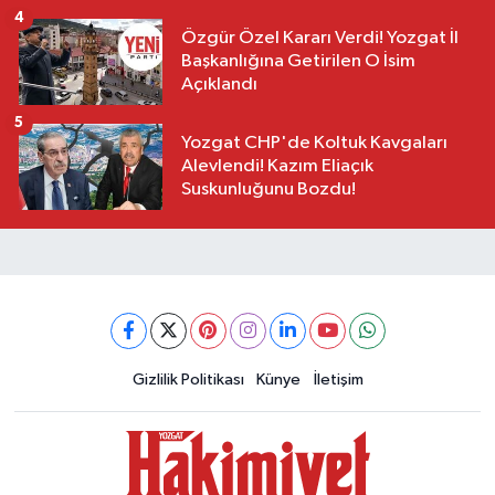
4
Özgür Özel Kararı Verdi! Yozgat İl
Başkanlığına Getirilen O İsim
Açıklandı
5
Yozgat CHP'de Koltuk Kavgaları
Alevlendi! Kazım Eliaçık
Suskunluğunu Bozdu!
Gizlilik Politikası
Künye
İletişim