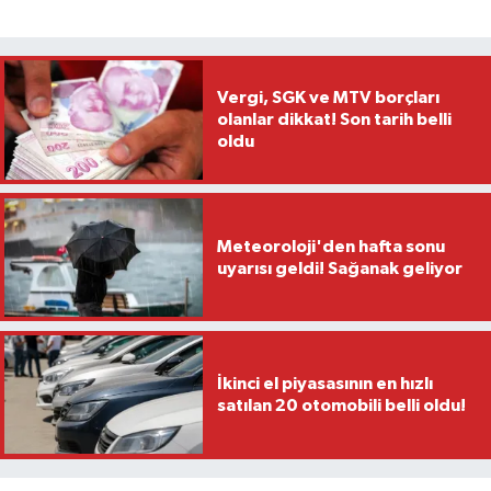
Vergi, SGK ve MTV borçları
olanlar dikkat! Son tarih belli
oldu
Meteoroloji'den hafta sonu
uyarısı geldi! Sağanak geliyor
İkinci el piyasasının en hızlı
satılan 20 otomobili belli oldu!