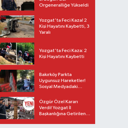
Orgeneralliğe Yükseldi
Yozgat'ta Feci Kaza! 2
Kişi Hayatını Kaybetti, 3
Yaralı
Yozgat'ta Feci Kaza: 2
Kişi Hayatını Kaybetti
Bakırköy Parkta
Uygunsuz Hareketler!
Sosyal Medyadaki
Görüntüler Sonrası
Gözaltı
Özgür Özel Kararı
Verdi! Yozgat İl
Başkanlığına Getirilen
O İsim Açıklandı