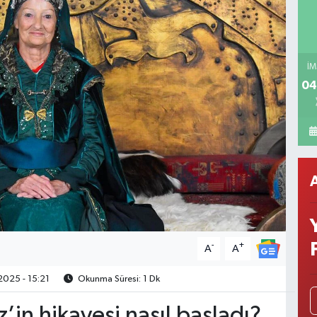
İM
04
-
+
A
A
2025 - 15:21
Okunma Süresi: 1 Dk
’in hikayesi nasıl başladı?