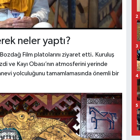
2
erek neler yaptı?
3
Bozdağ Film platolarını ziyaret etti. Kuruluş
zdi ve Kayı Obası’nın atmosferini yerinde
manevi yolculuğunu tamamlamasında önemli bir
4
5