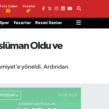
Foto Galeri
Yazarlar
Spor
Yazarlar
Resmi İlanlar
üslüman Oldu ve
lamiyet’e yöneldi. Ardından
YOZGAT
07.08.2026
SONRAKI VAKTE KALAN