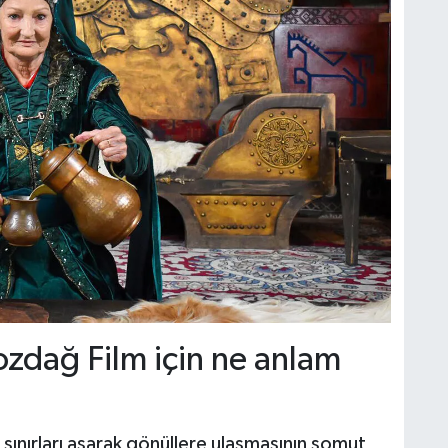
ozdağ Film için ne anlam
n sınırları aşarak gönüllere ulaşmasının somut