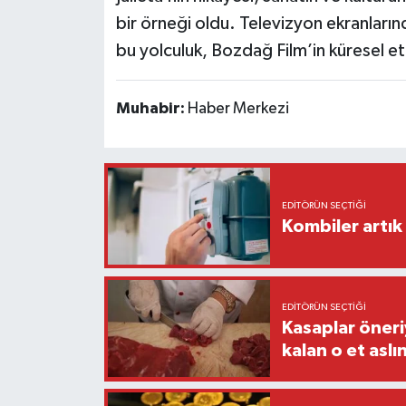
bir örneği oldu. Televizyon ekranları
bu yolculuk, Bozdağ Film’in küresel etki
Muhabir:
Haber Merkezi
EDITÖRÜN SEÇTIĞI
Kombiler artık 
EDITÖRÜN SEÇTIĞI
Kasaplar öneri
kalan o et aslı