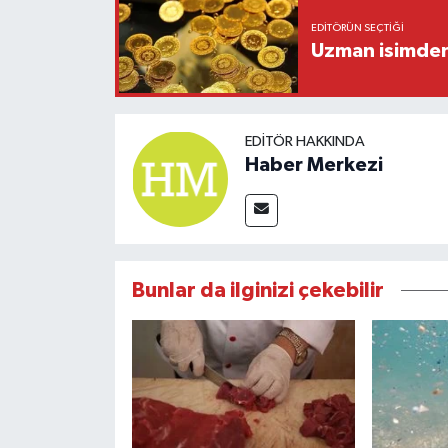
EDITÖRÜN SEÇTIĞI
Uzman isimden 
EDITÖR HAKKINDA
Haber Merkezi
Bunlar da ilginizi çekebilir