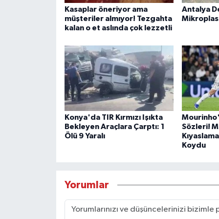
Kasaplar öneriyor ama
Antalya D
müşteriler almıyor! Tezgahta
Mikroplast
kalan o et aslında çok lezzetli
Konya'da TIR Kırmızı Işıkta
Mourinho'
Bekleyen Araçlara Çarptı: 1
Sözleri! M
Ölü 9 Yaralı
Kıyaslama
Koydu
Yorumlar