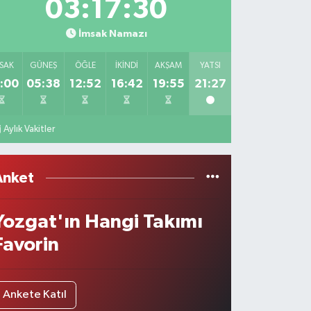
03:17:30
İmsak Namazı
SAK
GÜNEŞ
ÖĞLE
İKINDI
AKŞAM
YATSI
:00
05:38
12:52
16:42
19:55
21:27
Aylık Vakitler
Anket
Yozgat'ın Hangi Takımı
Favorin
Ankete Katıl