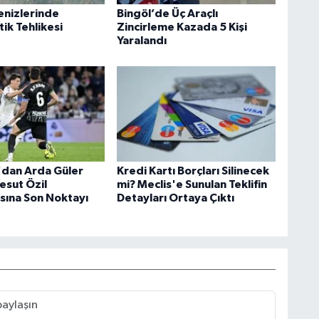
enizlerinde
Bingöl’de Üç Araçlı
ik Tehlikesi
Zincirleme Kazada 5 Kişi
Yaralandı
dan Arda Güler
Kredi Kartı Borçları Silinecek
esut Özil
mi? Meclis'e Sunulan Teklifin
sına Son Noktayı
Detayları Ortaya Çıktı