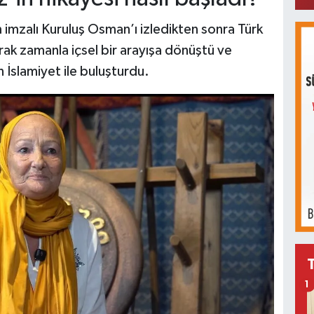
 imzalı Kuruluş Osman’ı izledikten sonra Türk
rak zamanla içsel bir arayışa dönüştü ve
n İslamiyet ile buluşturdu.
1