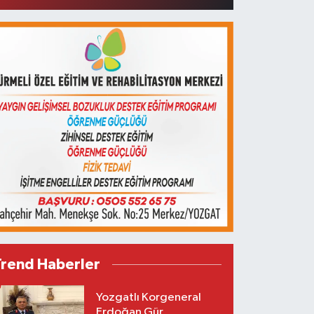
Trend Haberler
Yozgatlı Korgeneral
Erdoğan Gür