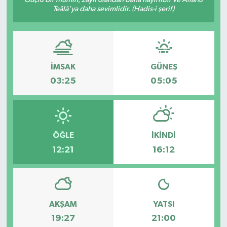
Teâlâ'ya daha sevimlidir. (Hadis-i şerif)
İMSAK
GÜNEŞ
03:25
05:05
ÖĞLE
İKINDI
12:21
16:12
AKŞAM
YATSI
19:27
21:00