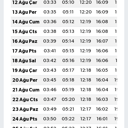
12 Ağu Çar
03:33
05:10
12:20
16:09
19:19
13 Ağu Per
03:35
05:11
12:20
16:09
19:18
14 Ağu Cum
03:36
05:12
12:19
16:08
19:17
15 Ağu Cts
03:38
05:13
12:19
16:08
19:15
16 Ağu Paz
03:39
05:14
12:19
16:07
19:14
17 Ağu Pts
03:41
05:15
12:19
16:06
19:12
18 Ağu Sal
03:42
05:16
12:19
16:06
19:11
19 Ağu Çar
03:43
05:17
12:18
16:05
19:10
20 Ağu Per
03:45
05:18
12:18
16:04
19:08
21 Ağu Cum
03:46
05:19
12:18
16:04
19:07
22 Ağu Cts
03:47
05:20
12:18
16:03
19:05
23 Ağu Paz
03:49
05:21
12:17
16:02
19:04
24 Ağu Pts
03:50
05:22
12:17
16:01
19:02