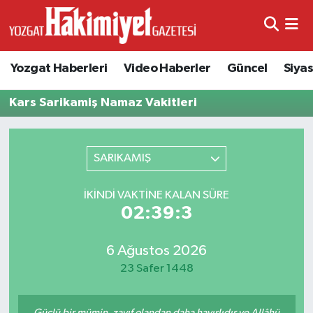
Yozgat Haberleri
Video Haberler
Güncel
Siya
Kars Sarikamiş Namaz Vakitleri
SARIKAMIŞ
İKINDI VAKTINE KALAN SÜRE
02:39:3
6 Ağustos 2026
23 Safer 1448
Güçlü bir mümin, zayıf olandan daha hayırlıdır ve Allâhü