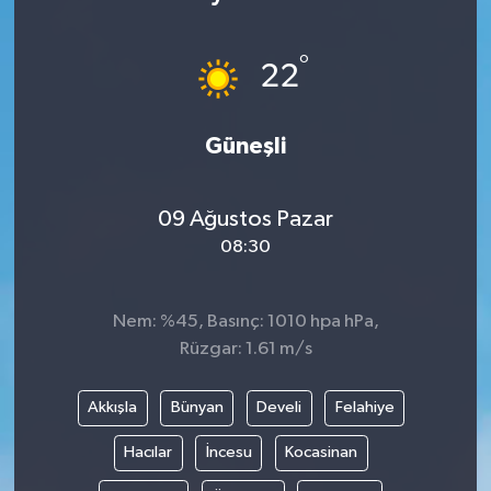
°
22
Güneşli
09 Ağustos Pazar
08:30
Nem: %45, Basınç: 1010 hpa hPa,
Rüzgar: 1.61 m/s
Akkışla
Bünyan
Develi
Felahiye
Hacılar
İncesu
Kocasinan