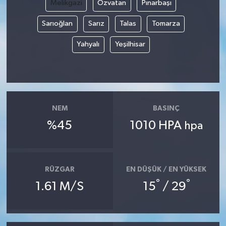
Melikgazi
Özvatan
Pınarbaşı
Sarıoğlan
Sarız
Talas
Tomarza
Yahyalı
Yeşilhisar
NEM
BASINÇ
%45
1010 HPA
hpa
RÜZGAR
EN DÜŞÜK / EN YÜKSEK
°
°
1.61 M/S
15
/ 29