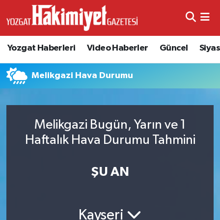
Yozgat Haberleri
Video Haberler
Güncel
Siya
Melikgazi Hava Durumu
Melikgazi Bugün, Yarın ve 1
Haftalık Hava Durumu Tahmini
ŞU AN
Kayseri