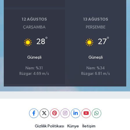
12 AĞUSTOS
13 AĞUSTOS
ÇARŞAMBA
PERŞEMBE
°
°
28
27
Güneşli
Güneşli
Nem: %31
Nem: %34
Rüzgar: 4.69 m/s
Rüzgar: 6.81 m/s
Gizlilik Politikası
Künye
İletişim