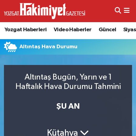
Yozgat Haberleri
Video Haberler
Güncel
Siya
Altıntaş Hava Durumu
Altıntaş Bugün, Yarın ve 1
Haftalık Hava Durumu Tahmini
ŞU AN
Kütahya