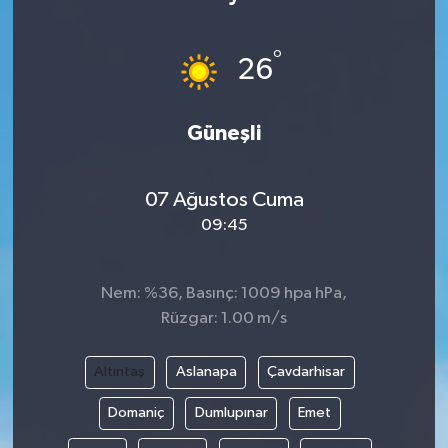
°
26
Güneşli
07 Ağustos Cuma
09:45
Nem: %36, Basınç: 1009 hpa hPa,
Rüzgar: 1.00 m/s
Altıntaş
Aslanapa
Çavdarhisar
Domaniç
Dumlupınar
Emet