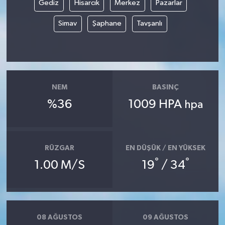
Gediz
Hisarcık
Merkez
Pazarlar
Simav
Şaphane
Tavşanlı
NEM
BASINÇ
%36
1009 HPA
hpa
RÜZGAR
EN DÜŞÜK / EN YÜKSEK
°
°
1.00 M/S
19
/ 34
08 AĞUSTOS
09 AĞUSTOS