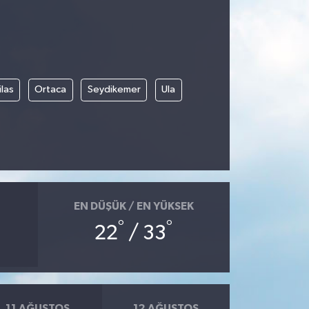
las
Ortaca
Seydikemer
Ula
EN DÜŞÜK / EN YÜKSEK
°
°
22
/ 33
11 AĞUSTOS
12 AĞUSTOS