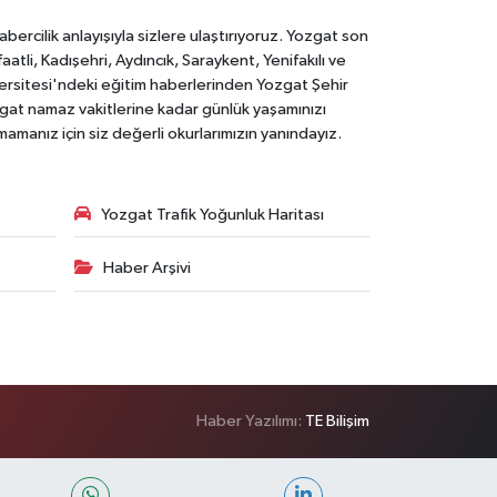
rcilik anlayışıyla sizlere ulaştırıyoruz. Yozgat son
li, Kadışehri, Aydıncık, Saraykent, Yenifakılı ve
versitesi'ndeki eğitim haberlerinden Yozgat Şehir
zgat namaz vakitlerine kadar günlük yaşamınızı
rmamanız için siz değerli okurlarımızın yanındayız.
Yozgat Trafik Yoğunluk Haritası
Haber Arşivi
Haber Yazılımı:
TE Bilişim