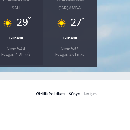
SALI
ÇARŞAMBA
°
°
29
27
Güneşli
Güneşli
Nem: %44
Nem: %55
Rüzgar: 4.31 m/s
Rüzgar: 3.61 m/s
Gizlilik Politikası
Künye
İletişim