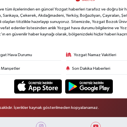
tüm ilçelerinden en güncel Yozgat haberleri tarafsız ve doğru bir habe
, Sarıkaya, Çekerek, Akdağmadeni, Yerköy, Boğazlıyan, Çayıralan, Şefaat
 olayları titizlikle hazırlayıp sunuyoruz. Sitemizde, Yozgat Bozok Üni
vefat edenler listesinden anlık Yozgat hava durumu bilgilerine ve Yo
at'ın en güvenilir haber kaynağı olarak, bölgenizdeki hiçbir haberi kaçı
gat Hava Durumu
Yozgat Namaz Vakitleri
 Manşetler
Son Dakika Haberleri
aklıdır. İçerikler kaynak gösterilmeden kopyalanamaz.