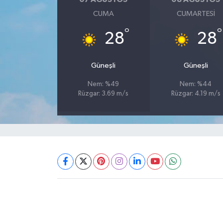
CUMA
CUMARTESI
°
°
28
28
Güneşli
Güneşli
Nem: %49
Nem: %44
Rüzgar: 3.69 m/s
Rüzgar: 4.19 m/s