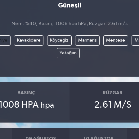
Güneşli
Nem: %40, Basınç: 1008 hpa hPa, Rüzgar: 2.61 m/s
hiye
Kavaklıdere
Köyceğiz
Marmaris
Menteşe
Mi
Yatağan
BASINÇ
RÜZGAR
1008 HPA
2.61 M/S
hpa
09 AĞUSTOS
10 AĞUSTOS