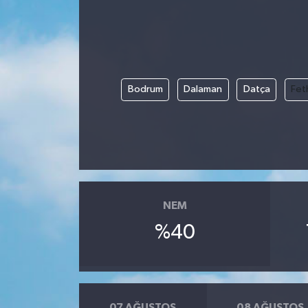
Bodrum
Dalaman
Datça
Fet
NEM
%40
07 AĞUSTOS
08 AĞUSTOS