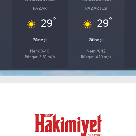
PAZAR
PAZARTESI
°
°
29
29
Güneşli
Güneşli
Nem: %40
Nem: %42
Rüzgar: 3.81 m/s
Rüzgar: 4.19 m/s