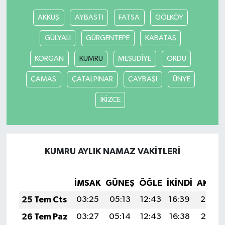
AKKUŞ
AYBASTI
FATSA
GÖLKÖY
GÜLYALI
GÜRGENTEPE
KABATAŞ
KORGAN
KUMRU
MESUDİYE
ORDU
ÇAMAŞ
ÇATALPINAR
ÇAYBAŞI
ÜNYE
İKİZCE
KUMRU AYLIK NAMAZ VAKITLERI
İMSAK
GÜNEŞ
ÖĞLE
İKINDI
AKŞA
25 Tem Cts
03:25
05:13
12:43
16:39
20:02
26 Tem Paz
03:27
05:14
12:43
16:38
20:01