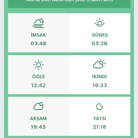
İMSAK
GÜNEŞ
03:48
05:28
ÖĞLE
İKINDI
12:42
16:33
AKŞAM
YATSI
19:45
21:18