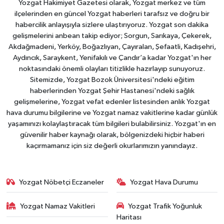
Yozgat Hakimiyet Gazetesi olarak, Yozgat merkez ve tüm
ilçelerinden en güncel Yozgat haberleri tarafsız ve doğru bir
habercilik anlayışıyla sizlere ulaştırıyoruz. Yozgat son dakika
gelişmelerini anbean takip ediyor; Sorgun, Sarıkaya, Çekerek,
Akdağmadeni, Yerköy, Boğazlıyan, Çayıralan, Şefaatli, Kadışehri,
Aydıncık, Saraykent, Yenifakılı ve Çandır’a kadar Yozgat'ın her
noktasındaki önemli olayları titizlikle hazırlayıp sunuyoruz.
Sitemizde, Yozgat Bozok Üniversitesi'ndeki eğitim
haberlerinden Yozgat Şehir Hastanesi'ndeki sağlık
gelişmelerine, Yozgat vefat edenler listesinden anlık Yozgat
hava durumu bilgilerine ve Yozgat namaz vakitlerine kadar günlük
yaşamınızı kolaylaştıracak tüm bilgileri bulabilirsiniz. Yozgat'ın en
güvenilir haber kaynağı olarak, bölgenizdeki hiçbir haberi
kaçırmamanız için siz değerli okurlarımızın yanındayız.
Yozgat Nöbetçi Eczaneler
Yozgat Hava Durumu
Yozgat Namaz Vakitleri
Yozgat Trafik Yoğunluk
Haritası