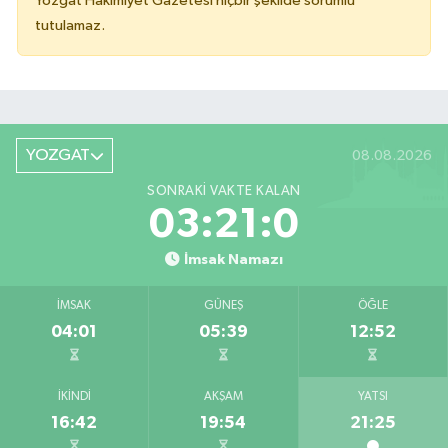
Yozgat Hakimiyet Gazetesi hiçbir şekilde sorumlu
tutulamaz.
YOZGAT
08.08.2026
SONRAKI VAKTE KALAN
03:21:0
İmsak Namazı
İMSAK
GÜNEŞ
ÖĞLE
04:01
05:39
12:52
İKINDI
AKŞAM
YATSI
16:42
19:54
21:25