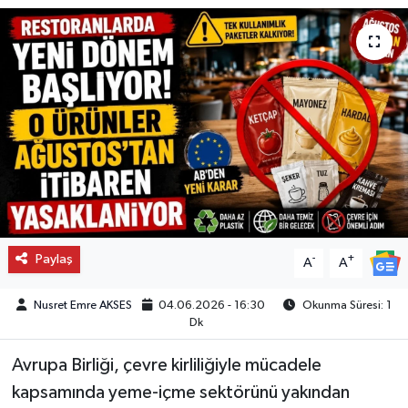
Paylaş
-
+
A
A
Nusret Emre AKSES
04.06.2026 - 16:30
Okunma Süresi: 1
Dk
Avrupa Birliği, çevre kirliliğiyle mücadele
kapsamında yeme-içme sektörünü yakından