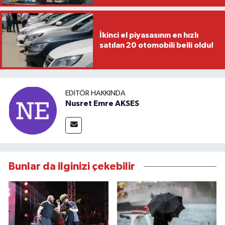
İkinci el piyasasının en hızlı
satılan 20 otomobili belli oldu!
EDITÖR HAKKINDA
Nusret Emre AKSES
Bunlar da ilginizi çekebilir