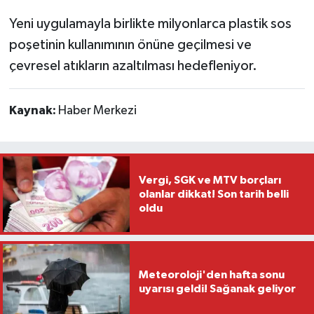
Yeni uygulamayla birlikte milyonlarca plastik sos
poşetinin kullanımının önüne geçilmesi ve
çevresel atıkların azaltılması hedefleniyor.
Kaynak:
Haber Merkezi
Vergi, SGK ve MTV borçları
olanlar dikkat! Son tarih belli
oldu
Meteoroloji'den hafta sonu
uyarısı geldi! Sağanak geliyor