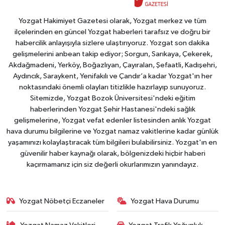
Yozgat Hakimiyet Gazetesi olarak, Yozgat merkez ve tüm
ilçelerinden en güncel Yozgat haberleri tarafsız ve doğru bir
habercilik anlayışıyla sizlere ulaştırıyoruz. Yozgat son dakika
gelişmelerini anbean takip ediyor; Sorgun, Sarıkaya, Çekerek,
Akdağmadeni, Yerköy, Boğazlıyan, Çayıralan, Şefaatli, Kadışehri,
Aydıncık, Saraykent, Yenifakılı ve Çandır’a kadar Yozgat'ın her
noktasındaki önemli olayları titizlikle hazırlayıp sunuyoruz.
Sitemizde, Yozgat Bozok Üniversitesi'ndeki eğitim
haberlerinden Yozgat Şehir Hastanesi'ndeki sağlık
gelişmelerine, Yozgat vefat edenler listesinden anlık Yozgat
hava durumu bilgilerine ve Yozgat namaz vakitlerine kadar günlük
yaşamınızı kolaylaştıracak tüm bilgileri bulabilirsiniz. Yozgat'ın en
güvenilir haber kaynağı olarak, bölgenizdeki hiçbir haberi
kaçırmamanız için siz değerli okurlarımızın yanındayız.
Yozgat Nöbetçi Eczaneler
Yozgat Hava Durumu