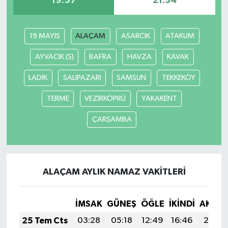
19:57
21:34
19 MAYIS
ALAÇAM
ASARCIK
ATAKUM
AYVACIK (S)
BAFRA
HAVZA
KAVAK
LADİK
SALIPAZARI
SAMSUN
TEKKEKÖY
TERME
VEZİRKÖPRÜ
YAKAKENT
ÇARŞAMBA
ALAÇAM AYLIK NAMAZ VAKITLERI
İMSAK
GÜNEŞ
ÖĞLE
İKINDI
AKŞA
25 Tem Cts
03:28
05:18
12:49
16:46
20:10