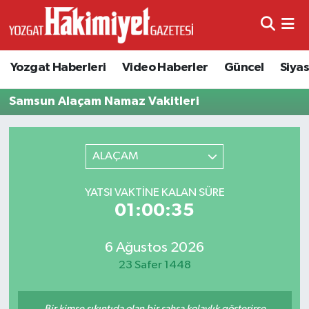
Yozgat Haberleri
Video Haberler
Güncel
Siya
Samsun Alaçam Namaz Vakitleri
ALAÇAM
YATSI VAKTINE KALAN SÜRE
01:00:35
6 Ağustos 2026
23 Safer 1448
Bir kimse sıkıntıda olan bir şahsa kolaylık gösterirse