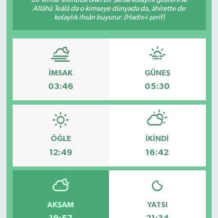
Allâhü Teâlâ da o kimseye dünyada da, âhirette de
kolaylık ihsân buyurur. (Hadis-i şerif)
İMSAK
GÜNEŞ
03:46
05:30
ÖĞLE
İKINDI
12:49
16:42
AKŞAM
YATSI