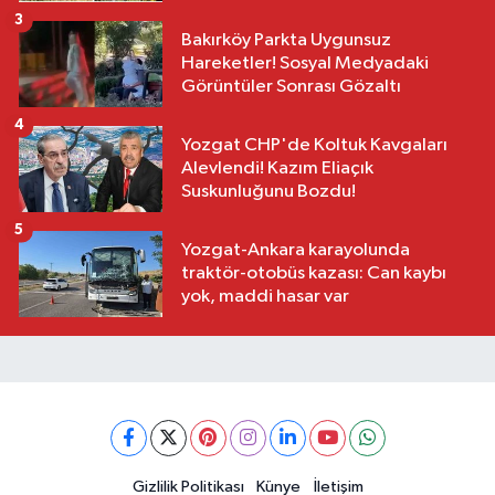
3
Bakırköy Parkta Uygunsuz
Hareketler! Sosyal Medyadaki
Görüntüler Sonrası Gözaltı
4
Yozgat CHP'de Koltuk Kavgaları
Alevlendi! Kazım Eliaçık
Suskunluğunu Bozdu!
5
Yozgat-Ankara karayolunda
traktör-otobüs kazası: Can kaybı
yok, maddi hasar var
Gizlilik Politikası
Künye
İletişim