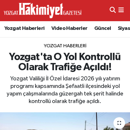
Yozgat Haberleri
Video Haberler
Güncel
Siya
YOZGAT HABERLERI
Yozgat'ta O Yol Kontrollü
Olarak Trafiğe Açıldı!
Yozgat Valiliği İl Özel İdaresi 2026 yılı yatırım
programı kapsamında Şefaatli ilçesindeki yol
yapım çalışmalarında güzergah tek şerit halinde
kontrollü olarak trafiğe açıldı.