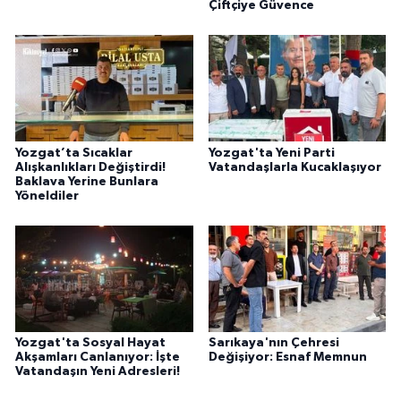
Çiftçiye Güvence
Yozgat’ta Sıcaklar
Yozgat'ta Yeni Parti
Alışkanlıkları Değiştirdi!
Vatandaşlarla Kucaklaşıyor
Baklava Yerine Bunlara
Yöneldiler
Yozgat'ta Sosyal Hayat
Sarıkaya'nın Çehresi
Akşamları Canlanıyor: İşte
Değişiyor: Esnaf Memnun
Vatandaşın Yeni Adresleri!