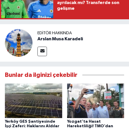
ayrılacak mı? Transferde son
gelişme
EDITÖR HAKKINDA
Arslan Musa Karadeli
Bunlar da ilginizi çekebilir
Yerköy GES Şantiyesinde
Yozgat’ta Hasat
İşçi Zaferi: Haklarını Aldılar
Hareketliliği! TMO’dan