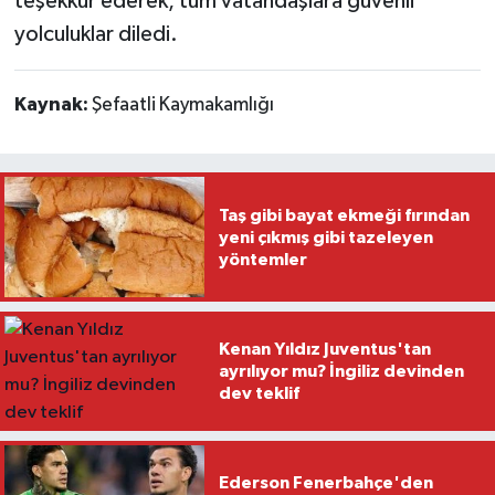
teşekkür ederek, tüm vatandaşlara güvenli
yolculuklar diledi.
Kaynak:
Şefaatli Kaymakamlığı
Taş gibi bayat ekmeği fırından
yeni çıkmış gibi tazeleyen
yöntemler
Kenan Yıldız Juventus'tan
ayrılıyor mu? İngiliz devinden
dev teklif
Ederson Fenerbahçe'den