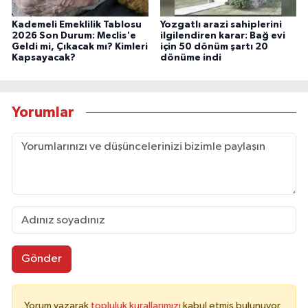
Kademeli Emeklilik Tablosu
Yozgatlı arazi sahiplerini
2026 Son Durum: Meclis'e
ilgilendiren karar: Bağ evi
Geldi mi, Çıkacak mı? Kimleri
için 50 dönüm şartı 20
Kapsayacak?
dönüme indi
Yorumlar
Gönder
Yorum yazarak
topluluk kurallarımızı
kabul etmiş bulunuyor