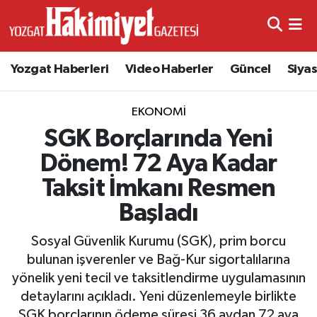
Yozgat Haberleri
Video Haberler
Güncel
Siya
EKONOMI
SGK Borçlarında Yeni
Dönem! 72 Aya Kadar
Taksit İmkanı Resmen
Başladı
Sosyal Güvenlik Kurumu (SGK), prim borcu
bulunan işverenler ve Bağ-Kur sigortalılarına
yönelik yeni tecil ve taksitlendirme uygulamasının
detaylarını açıkladı. Yeni düzenlemeyle birlikte
SGK borçlarının ödeme süresi 36 aydan 72 aya