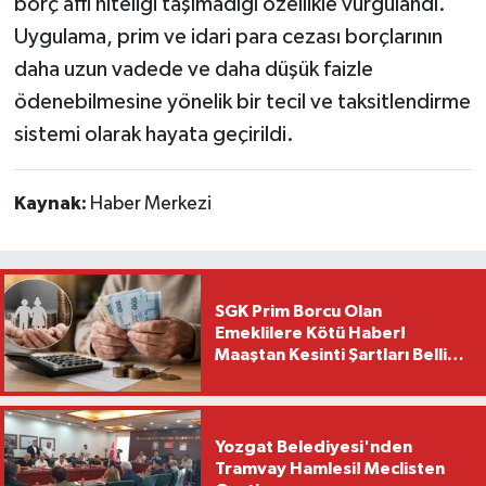
borç affı niteliği taşımadığı özellikle vurgulandı.
Uygulama, prim ve idari para cezası borçlarının
daha uzun vadede ve daha düşük faizle
ödenebilmesine yönelik bir tecil ve taksitlendirme
sistemi olarak hayata geçirildi.
Kaynak:
Haber Merkezi
SGK Prim Borcu Olan
Emeklilere Kötü Haber!
Maaştan Kesinti Şartları Belli
Oldu
Yozgat Belediyesi'nden
Tramvay Hamlesi! Meclisten