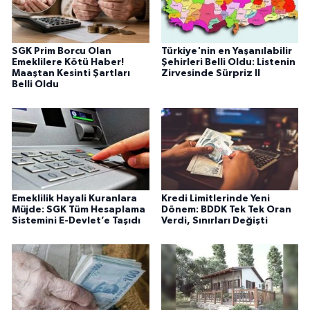
SGK Prim Borcu Olan
Türkiye'nin en Yaşanılabilir
Emeklilere Kötü Haber!
Şehirleri Belli Oldu: Listenin
Maaştan Kesinti Şartları
Zirvesinde Sürpriz Il
Belli Oldu
Emeklilik Hayali Kuranlara
Kredi Limitlerinde Yeni
Müjde: SGK Tüm Hesaplama
Dönem: BDDK Tek Tek Oran
Sistemini E-Devlet’e Taşıdı
Verdi, Sınırları Değişti