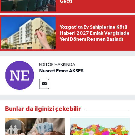
Geçti
Yozgat'ta Ev Sahiplerine Kötü
Haber! 2027 Emlak Vergisinde
Yeni Dönem Resmen Başladı
EDITÖR HAKKINDA
Nusret Emre AKSES
Bunlar da ilginizi çekebilir