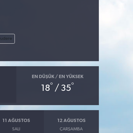
ludere
EN DÜŞÜK / EN YÜKSEK
°
°
18
/ 35
11 AĞUSTOS
12 AĞUSTOS
SALI
ÇARŞAMBA