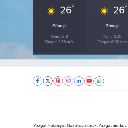
°
°
26
26
Güneşli
Güneşli
Nem: %18
Nem: %20
Rüzgar: 5.89 m/s
Rüzgar: 6.00 m/s
Yozgat Hakimiyet Gazetesi olarak, Yozgat merkez ve 