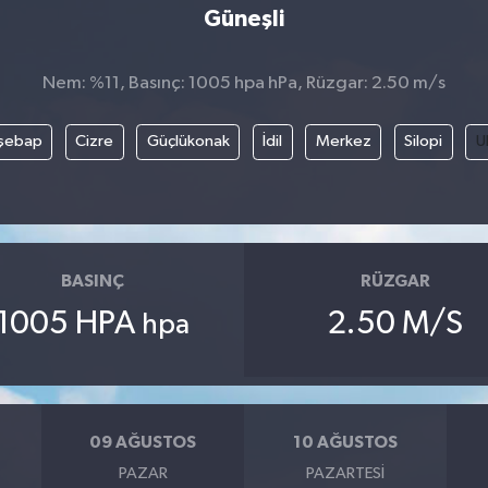
Güneşli
Nem: %11, Basınç: 1005 hpa hPa, Rüzgar: 2.50 m/s
şebap
Cizre
Güçlükonak
İdil
Merkez
Silopi
U
BASINÇ
RÜZGAR
1005 HPA
2.50 M/S
hpa
09 AĞUSTOS
10 AĞUSTOS
PAZAR
PAZARTESI