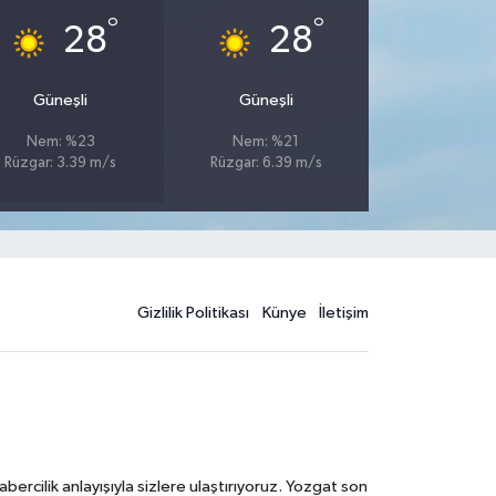
°
°
28
28
Güneşli
Güneşli
Nem: %23
Nem: %21
Rüzgar: 3.39 m/s
Rüzgar: 6.39 m/s
Gizlilik Politikası
Künye
İletişim
rcilik anlayışıyla sizlere ulaştırıyoruz. Yozgat son