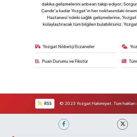
dakika gelişmelerini anbean takip ediyor; Sorgun
Çandır’a kadar Yozgat'ın her noktasındaki önemli
Hastanesi'ndeki sağlık gelişmelerine, Yozgat 
kolaylaştıracak tüm bilgileri bulabilirsiniz. Yozg
Yozgat Nöbetçi Eczaneler
Yoz
Puan Durumu ve Fikstür
Tüm
RSS
© 2025 Yozgat Hakimiyet. Tüm hakları s