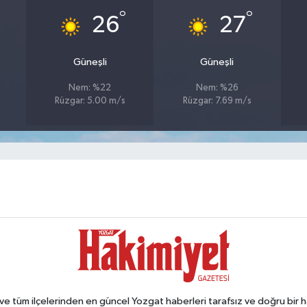
°
°
26
27
Güneşli
Güneşli
Nem: %22
Nem: %26
Rüzgar: 5.00 m/s
Rüzgar: 7.69 m/s
tüm ilçelerinden en güncel Yozgat haberleri tarafsız ve doğru bir habe