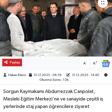
Paylaş
-
+
A
A
Hakan Ekinci
31.12.2025 - 06:59
31.12.2025 - 14:40
Okunma Süresi: 1 Dk
Sorgun Kaymakamı Abdurrezzak Canpolat,
Mesleki Eğitim Merkezi'ne ve sanayide çeşitli iş
yerlerinde staj yapan öğrencilere ziyaret