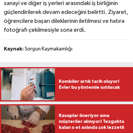
sanayi ve diğer iş yerleri arasındaki iş birliğinin
güçlendirilerek devam edeceğini belirtti. Ziyaret,
öğrencilere başarı dileklerinin iletilmesi ve hatıra
fotoğrafı çekilmesiyle sona erdi.
Kaynak:
Sorgun Kaymakamlığı
Kombiler artık tarih oluyor!
Evler bu yöntemle ısıtılacak
Kasaplar öneriyor ama
müşteriler almıyor! Tezgahta
kalan o et aslında çok lezzetli