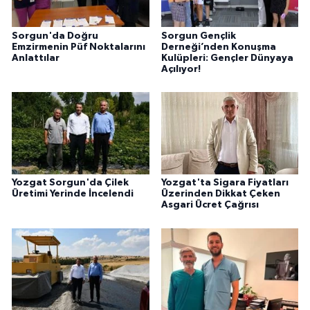
Sorgun'da Doğru
Sorgun Gençlik
Emzirmenin Püf Noktalarını
Derneği’nden Konuşma
Anlattılar
Kulüpleri: Gençler Dünyaya
Açılıyor!
Yozgat Sorgun'da Çilek
Yozgat'ta Sigara Fiyatları
Üretimi Yerinde İncelendi
Üzerinden Dikkat Çeken
Asgari Ücret Çağrısı