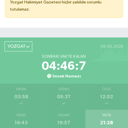
Yozgat Hakimiyet Gazetesi hiçbir şekilde sorumlu
tutulamaz.
YOZGAT
06.08.2026
SONRAKI VAKTE KALAN
04:46:7
İmsak Namazı
İMSAK
GÜNEŞ
ÖĞLE
03:58
05:37
12:52
İKINDI
AKŞAM
YATSI
16:43
19:57
21:28