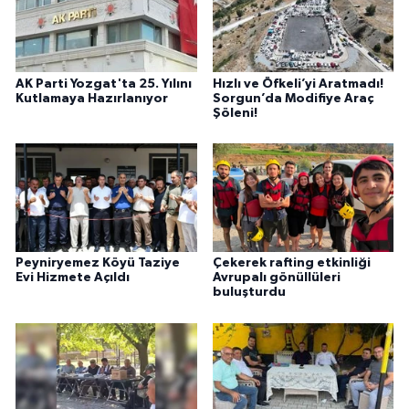
AK Parti Yozgat'ta 25. Yılını
Hızlı ve Öfkeli’yi Aratmadı!
Kutlamaya Hazırlanıyor
Sorgun’da Modifiye Araç
Şöleni!
Peyniryemez Köyü Taziye
Çekerek rafting etkinliği
Evi Hizmete Açıldı
Avrupalı gönüllüleri
buluşturdu