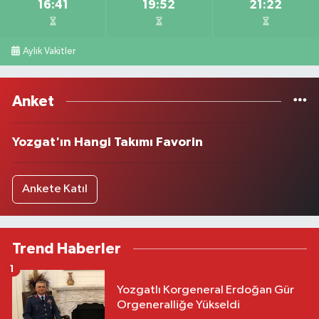
16:41
19:52
21:22
Aylık Vakitler
Anket
Yozgat'ın Hangi Takımı Favorin
Ankete Katıl
Trend Haberler
1
Yozgatlı Korgeneral Erdoğan Gür
Orgeneralliğe Yükseldi