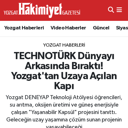
Yozgat Haberleri
Video Haberler
Güncel
Siya
YOZGAT HABERLERI
TECHNOTÜRK Dünyayı
Arkasında Bıraktı!
Yozgat'tan Uzaya Açılan
Kapı
Yozgat DENEYAP Teknoloji Atölyesi öğrencileri,
su arıtma, oksijen üretimi ve güneş enerjisiyle
çalışan "Yaşanabilir Kapsül" projesini tanıttı.
Geleceğin uzay yaşamına çözüm sunan projenin
yaşayabileceği