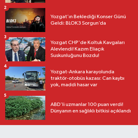
2
Yozgat’ın Beklediği Konser Günü
Geldi: BLOK3 Sorgun’da
3
Yozgat CHP'de Koltuk Kavgaları
Alevlendi! Kazım Eliaçık
Suskunluğunu Bozdu!
4
Yozgat-Ankara karayolunda
traktör-otobüs kazası: Can kaybı
yok, maddi hasar var
5
ABD'li uzmanlar 100 puan verdi!
Dünyanın en sağlıklı bitkisi açıklandı