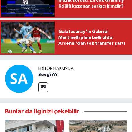
müzik sorusu: En çok Grammy
ödülü kazanan şarkıcı kimdir?
Galatasaray'ın Gabriel
Martinelli planı belli oldu:
Arsenal'dan tek transfer şartı
EDITÖR HAKKINDA
Sevgi AY
Bunlar da ilginizi çekebilir