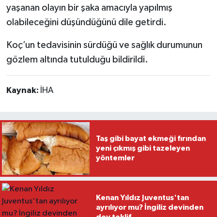
yaşanan olayın bir şaka amacıyla yapılmış
olabileceğini düşündüğünü dile getirdi.
Koç’un tedavisinin sürdüğü ve sağlık durumunun
gözlem altında tutulduğu bildirildi.
Kaynak:
İHA
Taş gibi bayat ekmeği fırından
yeni çıkmış gibi tazeleyen
yöntemler
Kenan Yıldız Juventus'tan
ayrılıyor mu? İngiliz devinden
dev teklif