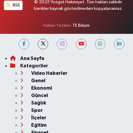
© 2025 Yozgat Hakimiyet. Tüm hakları saklıdır.
RSS
İçerikler kaynak gösterilmeden kopyalanamaz.
Haber Yazılımı:
TE Bilişim
Ana Sayfa
Kategoriler
Video Haberler
Genel
Ekonomi
Güncel
Sağlık
Spor
İlçeler
Eğitim
Siyaset