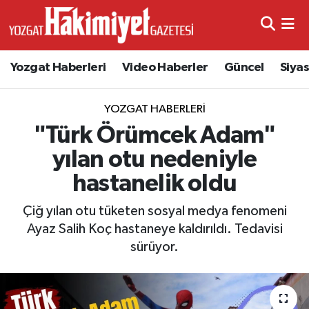
Yozgat Haberleri
Video Haberler
Güncel
Siya
YOZGAT HABERLERI
"Türk Örümcek Adam"
yılan otu nedeniyle
hastanelik oldu
Çiğ yılan otu tüketen sosyal medya fenomeni
Ayaz Salih Koç hastaneye kaldırıldı. Tedavisi
sürüyor.