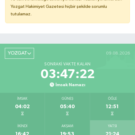
Yozgat Hakimiyet Gazetesi hiçbir şekilde sorumlu
tutulamaz.
YOZGAT
09.08.2026
SONRAKI VAKTE KALAN
03:47:22
İmsak Namazı
İMSAK
GÜNEŞ
ÖĞLE
04:02
05:40
12:51
İKINDI
AKŞAM
YATSI
16:42
19:53
21:24