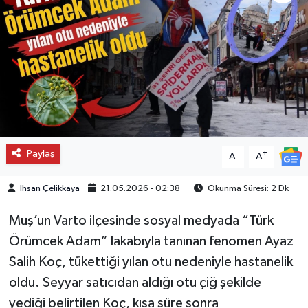
Paylaş
-
+
A
A
İhsan Çelikkaya
21.05.2026 - 02:38
Okunma Süresi: 2 Dk
Muş’un Varto ilçesinde sosyal medyada “Türk
Örümcek Adam” lakabıyla tanınan fenomen Ayaz
Salih Koç, tükettiği yılan otu nedeniyle hastanelik
oldu. Seyyar satıcıdan aldığı otu çiğ şekilde
yediği belirtilen Koç, kısa süre sonra