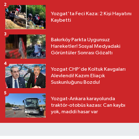
2
Yozgat'ta Feci Kaza: 2 Kişi Hayatını
Kaybetti
3
Bakırköy Parkta Uygunsuz
Hareketler! Sosyal Medyadaki
Görüntüler Sonrası Gözaltı
4
Yozgat CHP'de Koltuk Kavgaları
Alevlendi! Kazım Eliaçık
Suskunluğunu Bozdu!
5
Yozgat-Ankara karayolunda
traktör-otobüs kazası: Can kaybı
yok, maddi hasar var