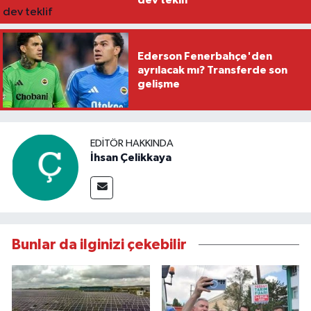
Ederson Fenerbahçe'den
ayrılacak mı? Transferde son
gelişme
EDITÖR HAKKINDA
İhsan Çelikkaya
Bunlar da ilginizi çekebilir