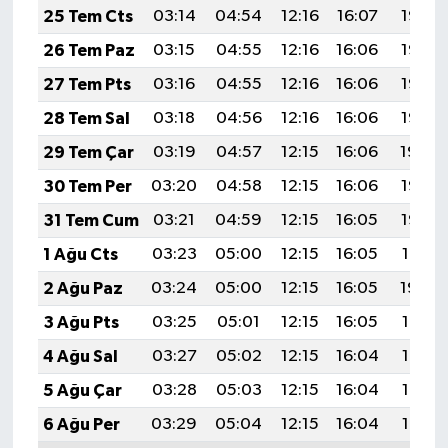
25 Tem Cts
03:14
04:54
12:16
16:07
19:27
26 Tem Paz
03:15
04:55
12:16
16:06
19:26
27 Tem Pts
03:16
04:55
12:16
16:06
19:26
28 Tem Sal
03:18
04:56
12:16
16:06
19:25
29 Tem Çar
03:19
04:57
12:15
16:06
19:24
30 Tem Per
03:20
04:58
12:15
16:06
19:23
31 Tem Cum
03:21
04:59
12:15
16:05
19:22
1 Ağu Cts
03:23
05:00
12:15
16:05
19:21
2 Ağu Paz
03:24
05:00
12:15
16:05
19:20
3 Ağu Pts
03:25
05:01
12:15
16:05
19:19
4 Ağu Sal
03:27
05:02
12:15
16:04
19:18
5 Ağu Çar
03:28
05:03
12:15
16:04
19:17
6 Ağu Per
03:29
05:04
12:15
16:04
19:16