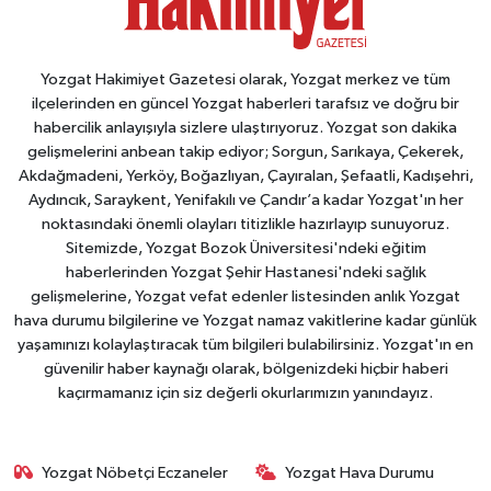
Yozgat Hakimiyet Gazetesi olarak, Yozgat merkez ve tüm
ilçelerinden en güncel Yozgat haberleri tarafsız ve doğru bir
habercilik anlayışıyla sizlere ulaştırıyoruz. Yozgat son dakika
gelişmelerini anbean takip ediyor; Sorgun, Sarıkaya, Çekerek,
Akdağmadeni, Yerköy, Boğazlıyan, Çayıralan, Şefaatli, Kadışehri,
Aydıncık, Saraykent, Yenifakılı ve Çandır’a kadar Yozgat'ın her
noktasındaki önemli olayları titizlikle hazırlayıp sunuyoruz.
Sitemizde, Yozgat Bozok Üniversitesi'ndeki eğitim
haberlerinden Yozgat Şehir Hastanesi'ndeki sağlık
gelişmelerine, Yozgat vefat edenler listesinden anlık Yozgat
hava durumu bilgilerine ve Yozgat namaz vakitlerine kadar günlük
yaşamınızı kolaylaştıracak tüm bilgileri bulabilirsiniz. Yozgat'ın en
güvenilir haber kaynağı olarak, bölgenizdeki hiçbir haberi
kaçırmamanız için siz değerli okurlarımızın yanındayız.
Yozgat Nöbetçi Eczaneler
Yozgat Hava Durumu