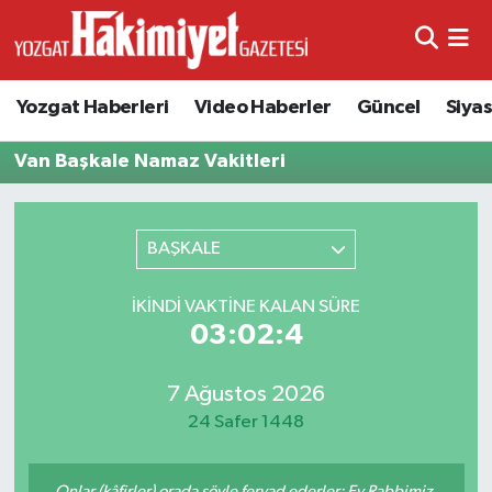
Yozgat Haberleri
Video Haberler
Güncel
Siya
Van Başkale Namaz Vakitleri
BAŞKALE
İKINDI VAKTINE KALAN SÜRE
03:02:4
7 Ağustos 2026
24 Safer 1448
Onlar (kâfirler) orada şöyle feryad ederler: Ey Rabbimiz,