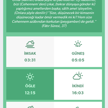
bizi (Cehennem'den) çıkar, (tekrar dünyaya gönder ki)
yaptığımız amellerden başka; sâlih amel işleyelim.
(Onlara şöyle denilir:) "Size, düşünecek bir kimsenin
düşüneceği kadar ömür vermedik mi ki? Hem size
Cehennem azâbından korkutan (peygamber) de geldi."
(Fâtır Sûresi, 37)
İMSAK
GÜNEŞ
03:31
05:05
ÖĞLE
İKINDI
12:15
16:03