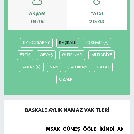
AKŞAM
YATSI
19:15
20:43
BAHÇESARAY
BAŞKALE
EDREMİT (V)
ERCİŞ
GEVAŞ
GÜRPINAR
MURADİYE
SARAY (V)
VAN
ÇALDIRAN
ÇATAK
ÖZALP
BAŞKALE AYLIK NAMAZ VAKITLERI
İMSAK
GÜNEŞ
ÖĞLE
İKINDI
AKŞA