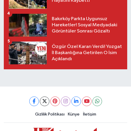
Hayatını Kaybetti
4
Bakırköy Parkta Uygunsuz
Hareketler! Sosyal Medyadaki
Görüntüler Sonrası Gözaltı
5
Özgür Özel Kararı Verdi! Yozgat
İl Başkanlığına Getirilen O İsim
Açıklandı
Gizlilik Politikası
Künye
İletişim