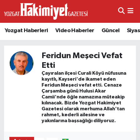
Yozgat Haberleri
Video Haberler
Güncel
Siya
Feridun Meşeci Vefat
Etti
Çayıralan ilçesi Curali Köyü nüfusuna
kayıtlı, Kayseri'de ikamet eden
Feridun Meşeci vefat etti. Cenaze
Çarşamba günü Hulusi Akar
Camii'nde öğle namazına müteakip
kılınacak. Bizde Yozgat Hakimiyet
Gazetesi olarak merhuma Allah'tan
rahmet, kederli ailesine ve
yakınlarına başsağlığı diliyoruz.