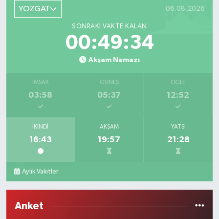
YOZGAT
06.08.2026
SONRAKI VAKTE KALAN
00:49:34
Akşam Namazı
İMSAK
GÜNEŞ
ÖĞLE
03:58
05:37
12:52
İKINDI
AKŞAM
YATSI
16:43
19:57
21:28
Aylık Vakitler
Anket